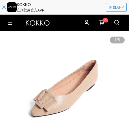
KOKKO
開啟APP
立刻使用官方APP
0
1
/
8