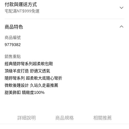
付款與運送方式
宅配滿NT$999免運
付款方式
商品特色
信用卡一次付款
商品編號
LINE Pay
9779382
Apple Pay
銷售重點
街口支付
經典隨妳彎系列超柔軟包鞋
頂級羊皮打造 舒適又透氣
悠遊付
隨妳彎系列 超柔軟大底隨心彎折
AFTEE先享後付
微軟後踵設計 久站久走最推薦
相關說明
甜美飾釦 精緻度100%
【關於「AFTEE先享後付」】
ATM付款
AFTEE先享後付是「在收到商品之後才付款」的支付方式。 讓您購物簡單
便利好安心！
１．簡單：不需註冊會員、不需綁卡、不需儲值。
運送方式
詳細說明
商品規格
相關推薦
２．便利：只要手機號碼，簡訊認證，即可結帳。
３．安心：先確認商品／服務後，再付款。
宅配通