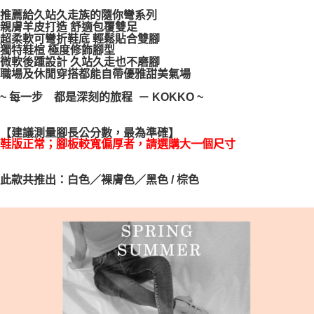
每筆NT$100，滿NT$999(含以上)免運費
【「AFTEE先享後付」結帳流程】
推薦給久站久走族的隨你彎系列
１．於結帳方式選擇「AFTEE先享後付」後，將跳轉至「AFTEE先享後付」
親膚羊皮打造 舒適包覆雙足
結帳頁面，進行簡訊認證並確認金額後，即可完成結帳。
超柔軟可彎折鞋底 輕鬆貼合雙腳
２．訂單成立數日內，您將收到繳費通知簡訊。
獨特鞋楦 極度修飾腳型
微軟後踵設計 久站久走也不磨腳
３．收到繳費通知簡訊後14天內，點擊此簡訊中的連結，可透過四大超商／
職場及休閒穿搭都能自帶優雅甜美氣場
ATM／網路銀行／等多元方式進行付款，方視為交易完成。
※ 請注意：結帳手續完成當下不需立刻繳費，但若您需要取消訂單，請聯絡
~ 每一步 都是深刻的旅程 － KOKKO ~
購買商品的店家。未經商家同意取消之訂單仍視為有效，需透過AFTEE先享
後付繳納相關費用。
※ 交易是否成功請以「AFTEE先享後付 」之結帳頁面顯示為準，若有關於
【建議測量腳長公分數，最為準確】
是否繳費成功／繳費後需取消欲退款等相關疑問，請聯繫「AFTEE先享後付
鞋版正常；腳板較寬偏厚者，請選購大一個尺寸
客戶支援中心」
https://netprotections.freshdesk.com/support/home
【注意事項】
此款共推出：白色／裸膚色／黑色 / 棕色
１．透過由恩沛科技股份有限公司提供之「AFTEE先享後付」服務完成之交
易，需依本服務之必要範圍內提供個人資料，並將交易相關給付款項請求債
權轉讓予恩沛科技股份有限公司。
２．關於個人資料處理事宜，請瀏覽以下網址：
https://aftee.tw/terms/#terms3
３．未成年的使用者請事先徵得法定代理人或監護人之同意方可使用
「AFTEE先享後付」，若未經同意申辦者引起之損失，本公司不負相關責
任。
４．使用「AFTEE先享後付」時，將依據個別帳號之用戶狀況，依本公司即
時審查核予不同之上限額度；若仍有額度不足之情形，本公司將視審查結果
請求用戶進行身份認證。