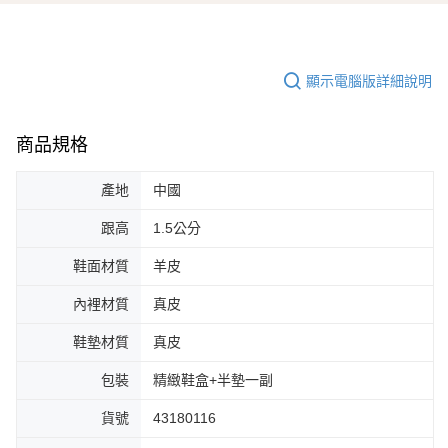
顯示電腦版詳細說明
商品規格
產地
中國
跟高
1.5公分
鞋面材質
羊皮
內裡材質
真皮
鞋墊材質
真皮
包裝
精緻鞋盒+半墊一副
貨號
43180116