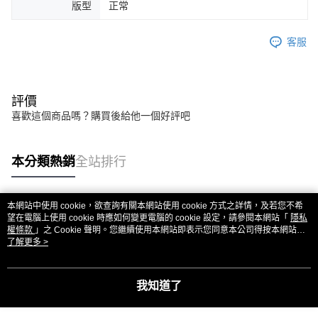
版型
正常
客服
評價
喜歡這個商品嗎？購買後給他一個好評吧
本分類熱銷
全站排行
本網站中使用 cookie，欲查詢有關本網站使用 cookie 方式之詳情，及若您不希
熱門標籤
望在電腦上使用 cookie 時應如何變更電腦的 cookie 設定，請參閱本網站「
隱私
權條款
」之 Cookie 聲明。您繼續使用本網站即表示您同意本公司得按本網站使
用條款之 Cookie 聲明使用 cookie。
了解更多 >
我知道了