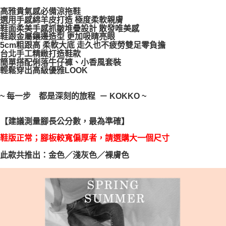
３．安心：先確認商品／服務後，再付款。
宅配通
高雅貴氣感必備涼拖鞋
選用手感綿羊皮打造 極度柔軟親膚
每筆NT$100，滿NT$999(含以上)免運費
【「AFTEE先享後付」結帳流程】
鞋面柔美手感抓皺堆疊設計 散發唯美感
１．於結帳方式選擇「AFTEE先享後付」後，將跳轉至「AFTEE先享後付」
鞋跟金屬鑲邊造型 更加吸睛亮眼
結帳頁面，進行簡訊認證並確認金額後，即可完成結帳。
5cm粗跟高 柔軟大底 走久也不疲勞雙足零負擔
２．訂單成立數日內，您將收到繳費通知簡訊。
台北手工精緻打造鞋款
３．收到繳費通知簡訊後14天內，點擊此簡訊中的連結，可透過四大超商／
簡單搭配俐落牛仔褲、小香風套裝
ATM／網路銀行／等多元方式進行付款，方視為交易完成。
輕鬆穿出高級優雅LOOK
※ 請注意：結帳手續完成當下不需立刻繳費，但若您需要取消訂單，請聯絡
購買商品的店家。未經商家同意取消之訂單仍視為有效，需透過AFTEE先享
後付繳納相關費用。
~ 每一步 都是深刻的旅程 － KOKKO ~
※ 交易是否成功請以「AFTEE先享後付 」之結帳頁面顯示為準，若有關於
是否繳費成功／繳費後需取消欲退款等相關疑問，請聯繫「AFTEE先享後付
【建議測量腳長公分數，最為準確】
客戶支援中心」
https://netprotections.freshdesk.com/support/home
鞋版正常；腳板較寬偏厚者，請選購大一個尺寸
【注意事項】
１．透過由恩沛科技股份有限公司提供之「AFTEE先享後付」服務完成之交
此款共推出：金色／淺灰色／裸膚色
易，需依本服務之必要範圍內提供個人資料，並將交易相關給付款項請求債
權轉讓予恩沛科技股份有限公司。
２．關於個人資料處理事宜，請瀏覽以下網址：
https://aftee.tw/terms/#terms3
３．未成年的使用者請事先徵得法定代理人或監護人之同意方可使用
「AFTEE先享後付」，若未經同意申辦者引起之損失，本公司不負相關責
任。
４．使用「AFTEE先享後付」時，將依據個別帳號之用戶狀況，依本公司即