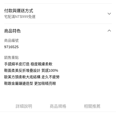
付款與運送方式
宅配滿NT$999免運
付款方式
商品特色
信用卡一次付款
商品編號
LINE Pay
9716525
Apple Pay
銷售重點
街口支付
手感綿羊皮打造 極度親膚柔軟
鞋面柔美反折堆疊設計 質感100%
悠遊付
歐美方頭柔軟大底結構 走久不疲勞
AFTEE先享後付
鞋跟金屬鑲邊造型 更加吸睛亮眼
相關說明
【關於「AFTEE先享後付」】
ATM付款
AFTEE先享後付是「在收到商品之後才付款」的支付方式。 讓您購物簡單
便利好安心！
詳細說明
商品規格
相關推薦
１．簡單：不需註冊會員、不需綁卡、不需儲值。
運送方式
２．便利：只要手機號碼，簡訊認證，即可結帳。