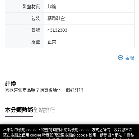
鞋墊材質
超纖
包裝
精緻鞋盒
貨號
43132303
版型
正常
客服
評價
喜歡這個商品嗎？購買後給他一個好評吧
本分類熱銷
全站排行
本網站中使用 cookie，欲查詢有關本網站使用 cookie 方式之詳情，及若您不希
熱門標籤
望在電腦上使用 cookie 時應如何變更電腦的 cookie 設定，請參閱本網站「
隱私