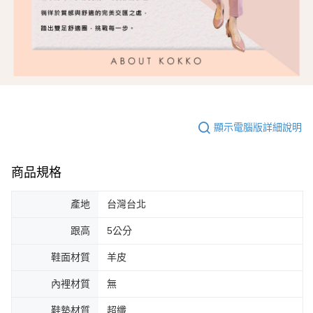
顯示電腦版詳細說明
商品規格
產地
台灣台北
跟高
5公分
鞋面材質
羊皮
內裡材質
無
鞋墊材質
超纖