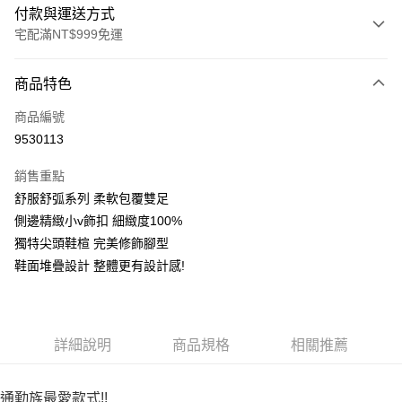
付款與運送方式
宅配滿NT$999免運
付款方式
商品特色
信用卡一次付款
商品編號
LINE Pay
9530113
Apple Pay
銷售重點
街口支付
舒服舒弧系列 柔軟包覆雙足
側邊精緻小v飾扣 細緻度100%
悠遊付
獨特尖頭鞋楦 完美修飾腳型
AFTEE先享後付
鞋面堆疊設計 整體更有設計感!
相關說明
【關於「AFTEE先享後付」】
ATM付款
AFTEE先享後付是「在收到商品之後才付款」的支付方式。 讓您購物簡單
便利好安心！
詳細說明
商品規格
相關推薦
１．簡單：不需註冊會員、不需綁卡、不需儲值。
運送方式
２．便利：只要手機號碼，簡訊認證，即可結帳。
３．安心：先確認商品／服務後，再付款。
宅配通
通勤族最愛款式!!