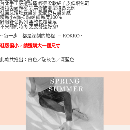
台北手工嚴選製造 經典柔軟綿羊皮低跟包鞋
每筆NT$100，滿NT$999(含以上)免運費
【「AFTEE先享後付」結帳流程】
獨特尖頭鞋楦 完美修飾腳型拉長比例
１．於結帳方式選擇「AFTEE先享後付」後，將跳轉至「AFTEE先享後付」
鞋面反摺堆疊設計 整體更有設計感
結帳頁面，進行簡訊認證並確認金額後，即可完成結帳。
精緻小v飾扣點綴 細緻度100%
２．訂單成立數日內，您將收到繳費通知簡訊。
舒服舒弧系列 柔軟包覆雙足
３．收到繳費通知簡訊後14天內，點擊此簡訊中的連結，可透過四大超商／
不只簡約時尚 更要舒適好穿!
ATM／網路銀行／等多元方式進行付款，方視為交易完成。
~ 每一步 都是深刻的旅程 － KOKKO ~
※ 請注意：結帳手續完成當下不需立刻繳費，但若您需要取消訂單，請聯絡
購買商品的店家。未經商家同意取消之訂單仍視為有效，需透過AFTEE先享
鞋版偏小，請選購大一個尺寸
後付繳納相關費用。
※ 交易是否成功請以「AFTEE先享後付 」之結帳頁面顯示為準，若有關於
是否繳費成功／繳費後需取消欲退款等相關疑問，請聯繫「AFTEE先享後付
此款共推出：白色／駝灰色／深藍色
客戶支援中心」
https://netprotections.freshdesk.com/support/home
【注意事項】
１．透過由恩沛科技股份有限公司提供之「AFTEE先享後付」服務完成之交
易，需依本服務之必要範圍內提供個人資料，並將交易相關給付款項請求債
權轉讓予恩沛科技股份有限公司。
２．關於個人資料處理事宜，請瀏覽以下網址：
https://aftee.tw/terms/#terms3
３．未成年的使用者請事先徵得法定代理人或監護人之同意方可使用
「AFTEE先享後付」，若未經同意申辦者引起之損失，本公司不負相關責
任。
４．使用「AFTEE先享後付」時，將依據個別帳號之用戶狀況，依本公司即
時審查核予不同之上限額度；若仍有額度不足之情形，本公司將視審查結果
請求用戶進行身份認證。