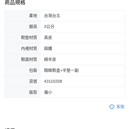
商品規格
產地
台灣台北
跟高
3公分
鞋墊材質
真皮
內裡材質
超纖
鞋面材質
綿羊皮
包裝
精緻鞋盒+半墊一副
貨號
43110208
版型
偏小
客服