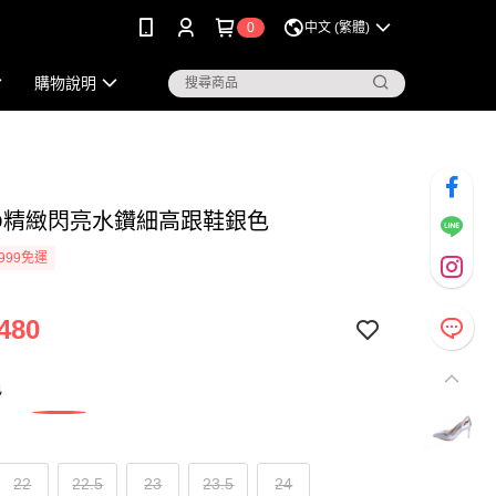
0
中文 (繁體)
購物說明
KO精緻閃亮水鑽細高跟鞋銀色
999免運
480
色
22
22.5
23
23.5
24