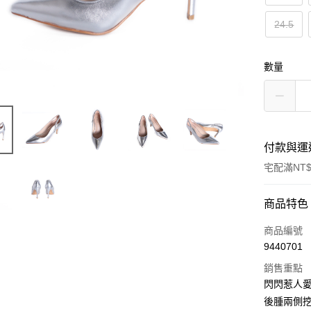
24.5
數量
付款與運
宅配滿NT$
付款方式
商品特色
信用卡一
商品編號
9440701
LINE Pay
銷售重點
Apple Pay
閃閃惹人
後腫兩側
街口支付