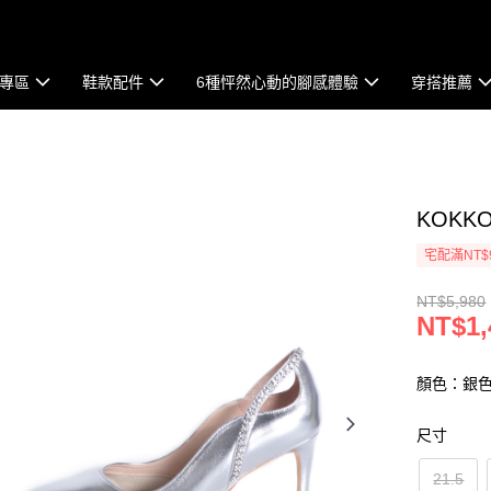
專區
鞋款配件
6種怦然心動的腳感體驗
穿搭推薦
KOK
宅配滿NT$
NT$5,980
NT$1,
顏色：銀
尺寸
21.5