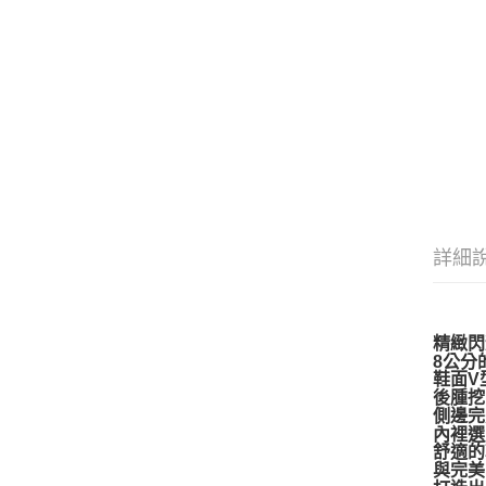
詳細
精緻閃
8公分
鞋面V
後腫挖
側邊完
內裡選
舒適的
與完美