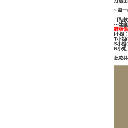
打造出
~ 每
【鞋款
～建議
鞋版偏
I小姐
T小姐
S小姐
N小姐
此款共