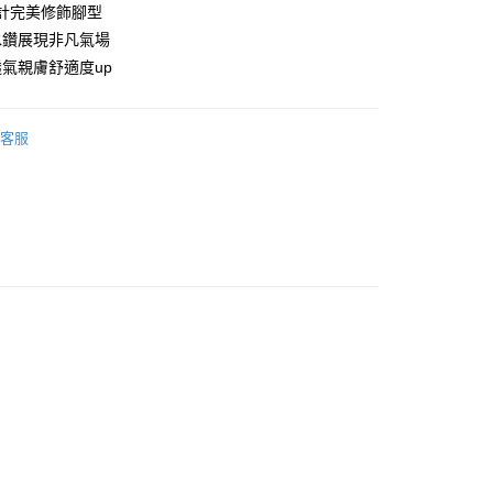
計完美修飾腳型
水鑽展現非凡氣場
氣親膚舒適度up
享後付
FTEE先享後付」】
客服
先享後付是「在收到商品之後才付款」的支付方式。 讓您購物簡單
心！
：不需註冊會員、不需綁卡、不需儲值。
：只要手機號碼，簡訊認證，即可結帳。
：先確認商品／服務後，再付款。
EE先享後付」結帳流程】
00，滿NT$999(含以上)免運費
方式選擇「AFTEE先享後付」後，將跳轉至「AFTEE先享後
頁面，進行簡訊認證並確認金額後，即可完成結帳。
成立數日內，您將收到繳費通知簡訊。
費通知簡訊後14天內，點擊此簡訊中的連結，可透過四大超商
網路銀行／等多元方式進行付款，方視為交易完成。
：結帳手續完成當下不需立刻繳費，但若您需要取消訂單，請聯
的店家。未經商家同意取消之訂單仍視為有效，需透過AFTEE
繳納相關費用。
否成功請以「AFTEE先享後付 」之結帳頁面顯示為準，若有關於
功／繳費後需取消欲退款等相關疑問，請聯繫「AFTEE先享後
援中心」
https://netprotections.freshdesk.com/support/home