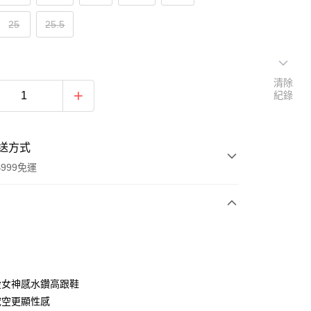
25
25.5
清除
紀錄
送方式
999免運
次付款
愛女神感水鑽高跟鞋
挖空更顯性感