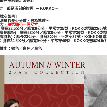
最完美的命定婚宴鞋
【注意事
一步 都是深刻的旅程 － KOKKO ~
１．透過由
交易，需
試穿報告】
求債權轉
測量腳長公分數，最為準確～
２．關於
大，請選購小一個尺寸
https://aft
：腳長22.5公分／腳寬9公分，平常穿35號，KOKKO選購22(5)號
３．未成
(瘦長腳板)：腳長23公分／腳寬8公分，平常穿36號，KOKKO選購22
「AFTE
(寬腳板)：腳長23公分／腳寬8公分，平常穿37號，KOKKO選購23
任。
：腳長24.5公分／腳寬9公分，平常穿40號，KOKKO選購24.5(7.
４．使用「
即時審查
推出：銀色／白色／黑色
結果請求
５．嚴禁
形，恩沛
動。