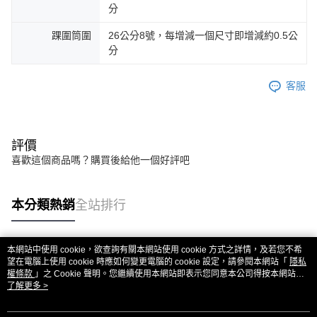
分
踝圍筒圍
26公分8號，每增減一個尺寸即增減約0.5公
分
客服
評價
喜歡這個商品嗎？購買後給他一個好評吧
本分類熱銷
全站排行
本網站中使用 cookie，欲查詢有關本網站使用 cookie 方式之詳情，及若您不希
熱門標籤
望在電腦上使用 cookie 時應如何變更電腦的 cookie 設定，請參閱本網站「
隱私
權條款
」之 Cookie 聲明。您繼續使用本網站即表示您同意本公司得按本網站使
用條款之 Cookie 聲明使用 cookie。
了解更多 >