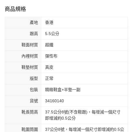
商品規格
產地
香港
跟高
5.5公分
鞋面材質
超纖
內裡材質
彈性布
鞋墊材質
真皮
版型
正常
包裝
精緻鞋盒+半墊一副
貨號
34160140
靴長筒高
37.5公分8號(不含鞋跟)，每增減一個尺寸
即增減約0.5公分
靴圍筒圍
37公分8號，每增減一個尺寸即增減約0.5公