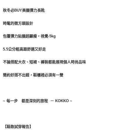
每筆NT$100，滿NT$999(含以上)免運費
【「AFTEE先享後付」結帳流程】
１．於結帳方式選擇「AFTEE先享後付」後，將跳轉至「AFTEE先享後付」
秋冬必BUY美腿彈力長靴
結帳頁面，進行簡訊認證並確認金額後，即可完成結帳。
２．訂單成立數日內，您將收到繳費通知簡訊。
時髦的微方頭設計
３．收到繳費通知簡訊後14天內，點擊此簡訊中的連結，可透過四大超商／
ATM／網路銀行／等多元方式進行付款，方視為交易完成。
※ 請注意：結帳手續完成當下不需立刻繳費，但若您需要取消訂單，請聯絡
包覆彈力貼腿超顯瘦，視覺-5kg
購買商品的店家。未經商家同意取消之訂單仍視為有效，需透過AFTEE先享
後付繳納相關費用。
5.5公分粗高跟舒適又好走
※ 交易是否成功請以「AFTEE先享後付 」之結帳頁面顯示為準，若有關於
是否繳費成功／繳費後需取消欲退款等相關疑問，請聯繫「AFTEE先享後付
不論搭配大衣、短裙、褲裝都能展現個人時尚品味
客戶支援中心」
https://netprotections.freshdesk.com/support/home
【注意事項】
簡約好搭不出錯，鞋櫃裡必須有一雙
１．透過由恩沛科技股份有限公司提供之「AFTEE先享後付」服務完成之交
易，需依本服務之必要範圍內提供個人資料，並將交易相關給付款項請求債
權轉讓予恩沛科技股份有限公司。
２．關於個人資料處理事宜，請瀏覽以下網址：
https://aftee.tw/terms/#terms3
~ 每一步 都是深刻的旅程 － KOKKO ~
３．未成年的使用者請事先徵得法定代理人或監護人之同意方可使用
「AFTEE先享後付」，若未經同意申辦者引起之損失，本公司不負相關責
任。
４．使用「AFTEE先享後付」時，將依據個別帳號之用戶狀況，依本公司即
時審查核予不同之上限額度；若仍有額度不足之情形，本公司將視審查結果
【鞋款試穿報告】
請求用戶進行身份認證。