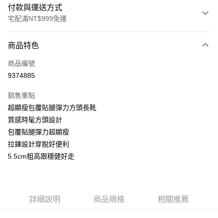
付款與運送方式
宅配滿NT$999免運
付款方式
商品特色
信用卡一次付款
商品編號
LINE Pay
9374885
Apple Pay
銷售重點
街口支付
超顯瘦包覆貼腿彈力方頭長靴
質感時髦方頭設計
悠遊付
包覆貼腿彈力超顯瘦
AFTEE先享後付
拉鍊設計穿脫好便利
相關說明
5.5cm粗高跟穩健好走
【關於「AFTEE先享後付」】
ATM付款
AFTEE先享後付是「在收到商品之後才付款」的支付方式。 讓您購物簡單
便利好安心！
１．簡單：不需註冊會員、不需綁卡、不需儲值。
運送方式
詳細說明
商品規格
相關推薦
２．便利：只要手機號碼，簡訊認證，即可結帳。
３．安心：先確認商品／服務後，再付款。
宅配通