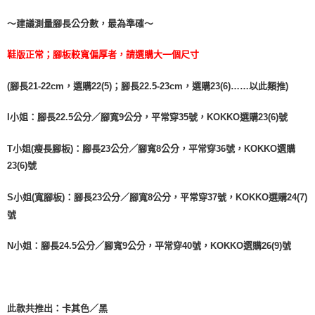
５．嚴禁一人註冊多個帳號或使用他人資訊註冊。若發現惡意使用之情形，
～建議測量腳長公分數，最為準確～
恩沛科技股份有限公司將有權停止該用戶之使用額度並採取法律行動。
鞋版正常；腳板較寬偏厚者，請選購大一個尺寸
(腳長21-22cm，選購22(5)；腳長22.5-23cm，選購23(6)……以此類推)
I小姐：腳長22.5公分／腳寬9公分，平常穿35號，KOKKO選購23(6)號
T小姐(瘦長腳板)：腳長23公分／腳寬8公分，平常穿36號，KOKKO選購
23(6)號
S小姐(寬腳板)：腳長23公分／腳寬8公分，平常穿37號，KOKKO選購24(7)
號
N小姐：腳長24.5公分／腳寬9公分，平常穿40號，KOKKO選購26(9)號
此款共推出：卡其色／黑