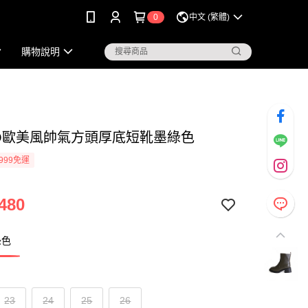
0
中文 (繁體)
購物說明
KO歐美風帥氣方頭厚底短靴墨綠色
999免運
480
綠色
23
24
25
26