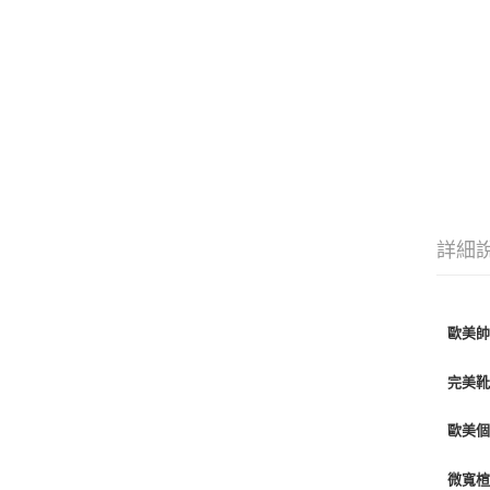
詳細
歐美
完美
歐美個
微寬