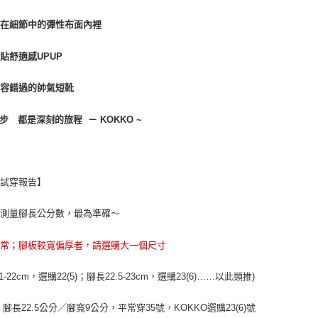
付客戶支
藏在細節中的彈性布面內裡
【注意事
１．透過由
交易，需
貼舒適感UPUP
求債權轉
２．關於
不容錯過的帥氣短靴
https://aft
３．未成
「AFTE
一步 都是深刻的旅程 － KOKKO ~
任。
４．使用「
即時審查
結果請求
５．嚴禁
款試穿報告】
形，恩沛
動。
議測量腳長公分數，最為準確～
正常；腳板較寬偏厚者，請選購大一個尺寸
1-22cm，選購22(5)；腳長22.5-23cm，選購23(6)……以此類推)
：腳長22.5公分／腳寬9公分，平常穿35號，KOKKO選購23(6)號