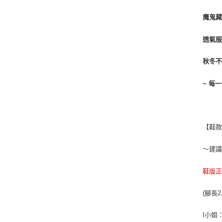
魔鬼
透氣服
秋冬
~ 每
【鞋
～建
鞋版
(腳長2
I小姐