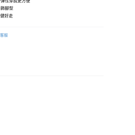
計彈性穿脫更方便
修飾腳型
穩健好走
享後付
客服
FTEE先享後付」】
先享後付是「在收到商品之後才付款」的支付方式。 讓您購物簡單
心！
：不需註冊會員、不需綁卡、不需儲值。
：只要手機號碼，簡訊認證，即可結帳。
：先確認商品／服務後，再付款。
EE先享後付」結帳流程】
00，滿NT$999(含以上)免運費
方式選擇「AFTEE先享後付」後，將跳轉至「AFTEE先享後
頁面，進行簡訊認證並確認金額後，即可完成結帳。
成立數日內，您將收到繳費通知簡訊。
費通知簡訊後14天內，點擊此簡訊中的連結，可透過四大超商
網路銀行／等多元方式進行付款，方視為交易完成。
：結帳手續完成當下不需立刻繳費，但若您需要取消訂單，請聯
的店家。未經商家同意取消之訂單仍視為有效，需透過AFTEE
繳納相關費用。
否成功請以「AFTEE先享後付 」之結帳頁面顯示為準，若有關於
功／繳費後需取消欲退款等相關疑問，請聯繫「AFTEE先享後