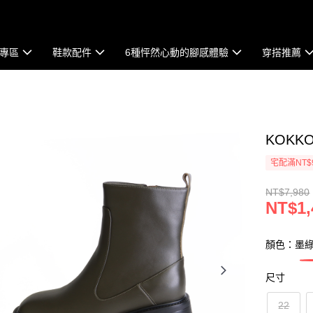
專區
鞋款配件
6種怦然心動的腳感體驗
穿搭推薦
KOK
宅配滿NT$
NT$7,980
NT$1,
顏色：墨
尺寸
22