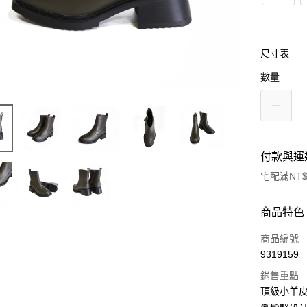
尺寸表
數量
付款與運
宅配滿NT$
付款方式
商品特色
信用卡一
商品編號
9319159
LINE Pay
銷售重點
Apple Pay
頂級小羊