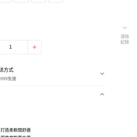
清除
紀錄
送方式
999免運
次付款
皮打造柔軟間舒適