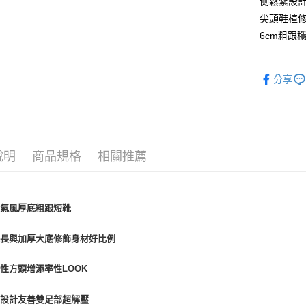
側鬆緊設
街口支付
尖頭鞋楦
悠遊付
6cm粗跟
AFTEE先
相關說明
分享
【關於「A
ATM付款
AFTEE
便利好安
１．簡單
２．便利
運送方式
３．安心
說明
商品規格
相關推薦
宅配通
【「AFT
每筆NT$1
１．於結帳
付」結帳
帥氣風厚底粗跟短靴
２．訂單
３．收到繳
／ATM／
靴長與加厚大底修飾身材好比例
※ 請注意
絡購買商品
性方頭增添率性LOOK
先享後付
※ 交易是
是否繳費成
楦設計友善雙足部超解壓