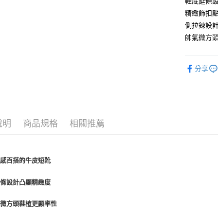
鞋底延條
街口支付
精緻飾扣
悠遊付
側拉鍊設
帥氣微方頭
AFTEE先
相關說明
【關於「A
ATM付款
分享
AFTEE
便利好安
１．簡單
２．便利
運送方式
３．安心
宅配通
說明
商品規格
相關推薦
【「AFT
每筆NT$1
１．於結帳
付」結帳
２．訂單
３．收到繳
質感百搭的牛皮短靴
／ATM／
※ 請注意
延條設計凸顯精緻度
絡購買商品
先享後付
※ 交易是
感微方頭鞋楦更顯率性
是否繳費成