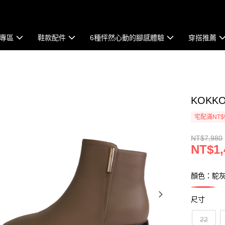
專區
鞋款配件
6種怦然心動的腳感體驗
穿搭推薦
KOK
宅配滿NT$
NT$7,980
NT$1,
顏色：駝
尺寸
22