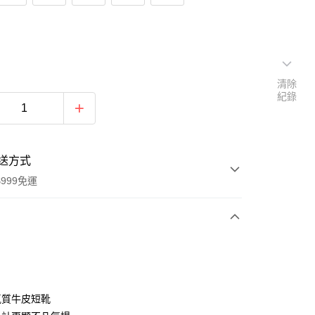
清除
紀錄
送方式
999免運
次付款
氣質牛皮短靴