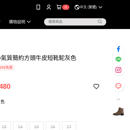
0
中文 (繁體)
購物說明
KO氣質簡約方頭牛皮短靴駝灰色
999免運
480
灰色
23
24
25
26
27