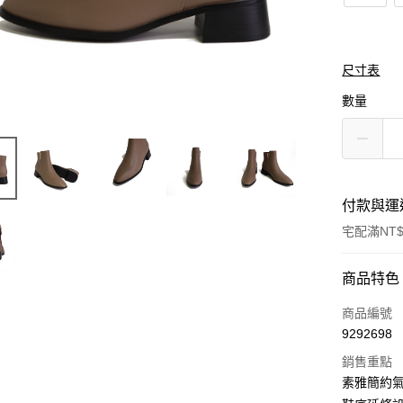
尺寸表
數量
付款與運
宅配滿NT$
付款方式
商品特色
信用卡一
商品編號
9292698
LINE Pay
銷售重點
Apple Pay
素雅簡約