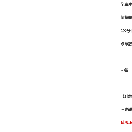
全真
側拉
4公分
恣意
~ 每
【鞋
～建
鞋版