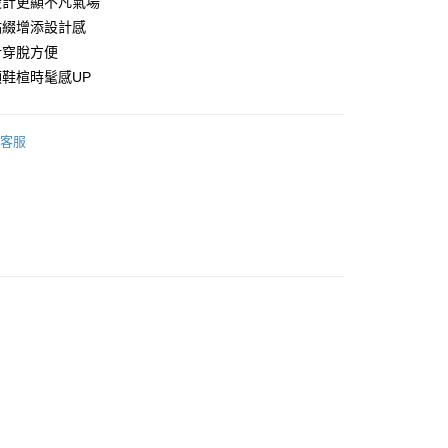
設計更顯不凡氣場
點綴增添設計感
計穿脫方便
鞋楦時髦感UP
享後付
FTEE先享後付」】
客服
先享後付是「在收到商品之後才付款」的支付方式。 讓您購物簡單
心！
：不需註冊會員、不需綁卡、不需儲值。
：只要手機號碼，簡訊認證，即可結帳。
：先確認商品／服務後，再付款。
EE先享後付」結帳流程】
00，滿NT$999(含以上)免運費
方式選擇「AFTEE先享後付」後，將跳轉至「AFTEE先享後
頁面，進行簡訊認證並確認金額後，即可完成結帳。
成立數日內，您將收到繳費通知簡訊。
費通知簡訊後14天內，點擊此簡訊中的連結，可透過四大超商
網路銀行／等多元方式進行付款，方視為交易完成。
：結帳手續完成當下不需立刻繳費，但若您需要取消訂單，請聯
的店家。未經商家同意取消之訂單仍視為有效，需透過AFTEE
繳納相關費用。
否成功請以「AFTEE先享後付 」之結帳頁面顯示為準，若有關於
功／繳費後需取消欲退款等相關疑問，請聯繫「AFTEE先享後