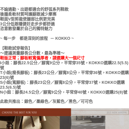
每筆NT$100，滿NT$999(含以上)免運費
【「AFTEE先享後付」結帳流程】
不論通勤、出遊都適合的舒弧系列鞋款
１．於結帳方式選擇「AFTEE先享後付」後，將跳轉至「AFTEE先享後付」
後腫柔軟材質呵護腳跟減少摩擦
結帳頁面，進行簡訊認證並確認金額後，即可完成結帳。
鞋面V型剪裁使腿部比例更完美
２．訂單成立數日內，您將收到繳費通知簡訊。
3公分低跟穩健好走步步都舒適
３．收到繳費通知簡訊後14天內，點擊此簡訊中的連結，可透過四大超商／
恣意散發屬於自己的獨特魅力
ATM／網路銀行／等多元方式進行付款，方視為交易完成。
※ 請注意：結帳手續完成當下不需立刻繳費，但若您需要取消訂單，請聯絡
~ 每一步 都是深刻的旅程 － KOKKO ~
購買商品的店家。未經商家同意取消之訂單仍視為有效，需透過AFTEE先享
後付繳納相關費用。
【鞋款試穿報告】
※ 交易是否成功請以「AFTEE先享後付 」之結帳頁面顯示為準，若有關於
～建議測量腳長公分數，最為準確～
是否繳費成功／繳費後需取消欲退款等相關疑問，請聯繫「AFTEE先享後付
鞋版正常；腳板較寬偏厚者，請選購大一個尺寸
客戶支援中心」
https://netprotections.freshdesk.com/support/home
I小姐：腳長22.5公分／腳寬9公分，平常穿35號，KOKKO選購22.5(5.5)
號
【注意事項】
T小姐(瘦長腳板)：腳長23公分／腳寬8公分，平常穿36號，KOKKO選購
１．透過由恩沛科技股份有限公司提供之「AFTEE先享後付」服務完成之交
23(6)號
S小姐(寬腳板)：腳長23公分／腳寬8公分，平常穿37號，KOKKO選購
易，需依本服務之必要範圍內提供個人資料，並將交易相關給付款項請求債
23.5(6.5)號
權轉讓予恩沛科技股份有限公司。
N小姐：腳長24.5公分／腳寬9公分，平常穿40號，KOKKO選購25(8)號
２．關於個人資料處理事宜，請瀏覽以下網址：
https://aftee.tw/terms/#terms3
此款共推出：銀色／墨綠色／灰藍色／黑色／可可色
３．未成年的使用者請事先徵得法定代理人或監護人之同意方可使用
「AFTEE先享後付」，若未經同意申辦者引起之損失，本公司不負相關責
任。
４．使用「AFTEE先享後付」時，將依據個別帳號之用戶狀況，依本公司即
時審查核予不同之上限額度；若仍有額度不足之情形，本公司將視審查結果
請求用戶進行身份認證。