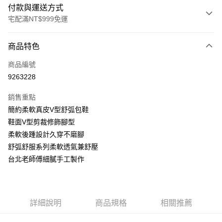
付款與運送方式
宅配滿NT$999免運
付款方式
商品特色
信用卡一次付款
商品編號
LINE Pay
9263228
Apple Pay
銷售重點
街口支付
簡約柔軟真皮V型舒弧包鞋
鞋面V型剪裁修飾腳型
悠遊付
柔軟後踵設計久穿不磨腳
AFTEE先享後付
舒弧舒服系列柔軟透氣兼舒壓
相關說明
台北老師傅細膩手工製作
【關於「AFTEE先享後付」】
ATM付款
AFTEE先享後付是「在收到商品之後才付款」的支付方式。 讓您購物簡單
便利好安心！
１．簡單：不需註冊會員、不需綁卡、不需儲值。
運送方式
詳細說明
商品規格
相關推薦
２．便利：只要手機號碼，簡訊認證，即可結帳。
３．安心：先確認商品／服務後，再付款。
宅配通