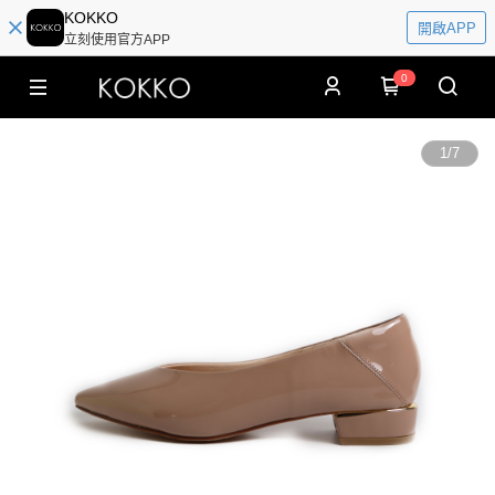
KOKKO
開啟APP
立刻使用官方APP
0
1
/
7