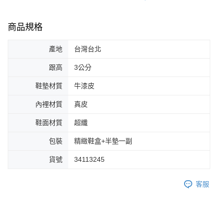
商品規格
產地
台灣台北
跟高
3公分
鞋墊材質
牛漆皮
內裡材質
真皮
鞋面材質
超纖
包裝
精緻鞋盒+半墊一副
貨號
34113245
客服