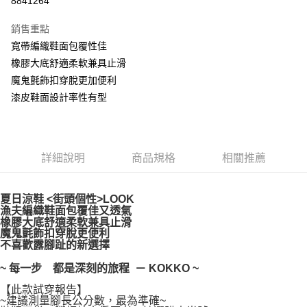
8841264
Apple Pay
銷售重點
街口支付
寬帶編織鞋面包覆性佳
橡膠大底舒適柔軟兼具止滑
悠遊付
魔鬼氈飾扣穿脫更加便利
AFTEE先享後付
漆皮鞋面設計率性有型
相關說明
【關於「AFTEE先享後付」】
ATM付款
AFTEE先享後付是「在收到商品之後才付款」的支付方式。 讓您購物簡單
便利好安心！
詳細說明
商品規格
相關推薦
１．簡單：不需註冊會員、不需綁卡、不需儲值。
運送方式
２．便利：只要手機號碼，簡訊認證，即可結帳。
３．安心：先確認商品／服務後，再付款。
宅配通
夏日涼鞋 <街頭個性>LOOK
漁夫編織鞋面包覆佳又透氣
每筆NT$100，滿NT$999(含以上)免運費
【「AFTEE先享後付」結帳流程】
橡膠大底舒適柔軟兼具止滑
１．於結帳方式選擇「AFTEE先享後付」後，將跳轉至「AFTEE先享後付」
魔鬼氈飾扣穿脫更便利
結帳頁面，進行簡訊認證並確認金額後，即可完成結帳。
不喜歡露腳趾的新選擇
２．訂單成立數日內，您將收到繳費通知簡訊。
３．收到繳費通知簡訊後14天內，點擊此簡訊中的連結，可透過四大超商／
~ 每一步 都是深刻的旅程 － KOKKO ~
ATM／網路銀行／等多元方式進行付款，方視為交易完成。
※ 請注意：結帳手續完成當下不需立刻繳費，但若您需要取消訂單，請聯絡
【此款試穿報告】
購買商品的店家。未經商家同意取消之訂單仍視為有效，需透過AFTEE先享
~建議測量腳長公分數，最為準確~