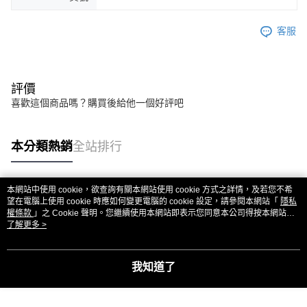
客服
評價
喜歡這個商品嗎？購買後給他一個好評吧
本分類熱銷
全站排行
本網站中使用 cookie，欲查詢有關本網站使用 cookie 方式之詳情，及若您不希
熱門標籤
望在電腦上使用 cookie 時應如何變更電腦的 cookie 設定，請參閱本網站「
隱私
權條款
」之 Cookie 聲明。您繼續使用本網站即表示您同意本公司得按本網站使
用條款之 Cookie 聲明使用 cookie。
了解更多 >
我知道了