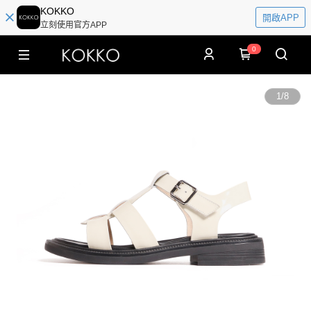
KOKKO
開啟APP
立刻使用官方APP
0
1
/
8