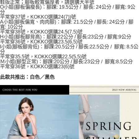
後付繳納相關費用。
鞋版正常；腳板較寬偏厚者，請選購大半號
O小姐(腳板偏瘦長)：腳踝: 19.5公分 / 腳長: 24公分 / 腳寬: 9公
※ 交易是否成功請以「AFTEE先享後付 」之結帳頁面顯示為準，若有關於
分
是否繳費成功／繳費後需取消欲退款等相關疑問，請聯繫「AFTEE先享後付
平常穿37號，KOKKO選購24(7))號
客戶支援中心」
https://netprotections.freshdesk.com/support/home
A小姐(腳板偏寬、肉肉腳)：腳踝: 21.5公分 / 腳長: 24公分 / 腳
寬: 10公分
【注意事項】
平常穿38號，KOKKO選購24.5(7.5)號
１．透過由恩沛科技股份有限公司提供之「AFTEE先享後付」服務完成之交
H小姐(腳板腳背高)：腳踝:22公分 / 腳長:23公分 / 腳寬:9公分
易，需依本服務之必要範圍內提供個人資料，並將交易相關給付款項請求債
平常穿36號，KOKKO選購23.5(6.5)號
權轉讓予恩沛科技股份有限公司。
I小姐(腳板腳背低)：腳踝:20.5公分 / 腳長:22.5公分 / 腳寬: 8.5公
分
２．關於個人資料處理事宜，請瀏覽以下網址：
平常穿35.5號，KOKKO選購22.5(5.5)號
https://aftee.tw/terms/#terms3
Ｍ小姐(腳型正常)：腳踝:20公分 / 腳長:23公分 / 腳寬:8.5公分
３．未成年的使用者請事先徵得法定代理人或監護人之同意方可使用
平常穿36號，KOKKO選購23(6)號
「AFTEE先享後付」，若未經同意申辦者引起之損失，本公司不負相關責
任。
此款共推出：白色／黑色
４．使用「AFTEE先享後付」時，將依據個別帳號之用戶狀況，依本公司即
時審查核予不同之上限額度；若仍有額度不足之情形，本公司將視審查結果
請求用戶進行身份認證。
５．嚴禁一人註冊多個帳號或使用他人資訊註冊。若發現惡意使用之情形，
恩沛科技股份有限公司將有權停止該用戶之使用額度並採取法律行動。