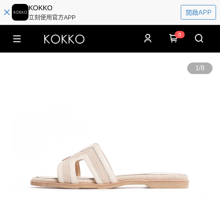
KOKKO
開啟APP
立刻使用官方APP
0
1
/
8