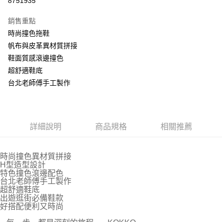
8751935
Apple Pay
銷售重點
街口支付
時尚撞色拖鞋
帆布與皮革異材質拼接
悠遊付
鞋面質感滾邊撞色
AFTEE先享後付
超舒適鞋底
相關說明
台北老師傅手工製作
【關於「AFTEE先享後付」】
ATM付款
AFTEE先享後付是「在收到商品之後才付款」的支付方式。 讓您購物簡單
便利好安心！
１．簡單：不需註冊會員、不需綁卡、不需儲值。
運送方式
詳細說明
商品規格
相關推薦
２．便利：只要手機號碼，簡訊認證，即可結帳。
３．安心：先確認商品／服務後，再付款。
宅配通
每筆NT$100，滿NT$999(含以上)免運費
【「AFTEE先享後付」結帳流程】
時尚撞色異材質拼接
１．於結帳方式選擇「AFTEE先享後付」後，將跳轉至「AFTEE先享後付」
H型造型設計
結帳頁面，進行簡訊認證並確認金額後，即可完成結帳。
特色撞色滾邊配色
２．訂單成立數日內，您將收到繳費通知簡訊。
台北老師傅手工製作
超舒適鞋底
３．收到繳費通知簡訊後14天內，點擊此簡訊中的連結，可透過四大超商／
出遊逛街必備鞋款
ATM／網路銀行／等多元方式進行付款，方視為交易完成。
好搭配便利又時尚
※ 請注意：結帳手續完成當下不需立刻繳費，但若您需要取消訂單，請聯絡
購買商品的店家。未經商家同意取消之訂單仍視為有效，需透過AFTEE先享