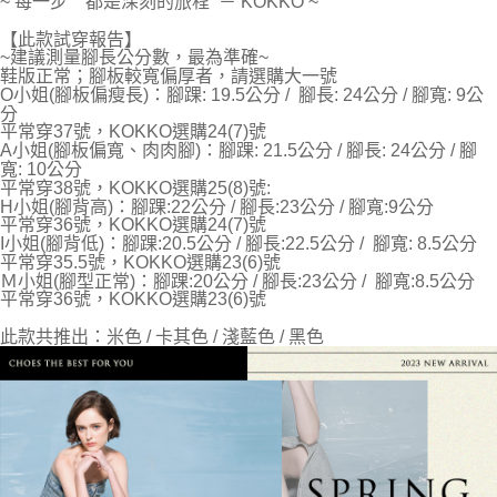
~ 每一步 都是深刻的旅程 － KOKKO ~
後付繳納相關費用。
※ 交易是否成功請以「AFTEE先享後付 」之結帳頁面顯示為準，若有關於
【此款試穿報告】
是否繳費成功／繳費後需取消欲退款等相關疑問，請聯繫「AFTEE先享後付
~建議測量腳長公分數，最為準確~
客戶支援中心」
https://netprotections.freshdesk.com/support/home
鞋版正常；腳板較寬偏厚者，請選購大一號
O小姐(腳板偏瘦長)：腳踝: 19.5公分 / 腳長: 24公分 / 腳寬: 9公
【注意事項】
分
１．透過由恩沛科技股份有限公司提供之「AFTEE先享後付」服務完成之交
平常穿37號，KOKKO選購24(7)號
易，需依本服務之必要範圍內提供個人資料，並將交易相關給付款項請求債
A小姐(腳板偏寬、肉肉腳)：腳踝: 21.5公分 / 腳長: 24公分 / 腳
權轉讓予恩沛科技股份有限公司。
寬: 10公分
２．關於個人資料處理事宜，請瀏覽以下網址：
平常穿38號，KOKKO選購25(8)號:
H小姐(腳背高)：腳踝:22公分 / 腳長:23公分 / 腳寬:9公分
https://aftee.tw/terms/#terms3
平常穿36號，KOKKO選購24(7)號
３．未成年的使用者請事先徵得法定代理人或監護人之同意方可使用
I小姐(腳背低)：腳踝:20.5公分 / 腳長:22.5公分 / 腳寬: 8.5公分
「AFTEE先享後付」，若未經同意申辦者引起之損失，本公司不負相關責
平常穿35.5號，KOKKO選購23(6)號
任。
Ｍ小姐(腳型正常)：腳踝:20公分 / 腳長:23公分 / 腳寬:8.5公分
４．使用「AFTEE先享後付」時，將依據個別帳號之用戶狀況，依本公司即
平常穿36號，KOKKO選購23(6)號
時審查核予不同之上限額度；若仍有額度不足之情形，本公司將視審查結果
請求用戶進行身份認證。
此款共推出：米色 / 卡其色 / 淺藍色 / 黑色
５．嚴禁一人註冊多個帳號或使用他人資訊註冊。若發現惡意使用之情形，
恩沛科技股份有限公司將有權停止該用戶之使用額度並採取法律行動。