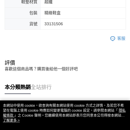
鞋墊材質
超纖
包裝
精緻鞋盒
貨號
33131506
客服
評價
喜歡這個商品嗎？購買後給他一個好評吧
本分類熱銷
全站排行
本網站中使用 cookie，欲查詢有關本網站使用 cookie 方式之詳情，及若您不希
熱門標籤
望在電腦上使用 cookie 時應如何變更電腦的 cookie 設定，請參閱本網站「
隱私
權條款
」之 Cookie 聲明。您繼續使用本網站即表示您同意本公司得按本網站使
用條款之 Cookie 聲明使用 cookie。
了解更多 >