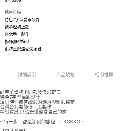
8740906
Apple Pay
銷售重點
街口支付
特色7字型扁跟設計
類華燈初上款
悠遊付
台北手工製作
AFTEE先享後付
修飾腳型楦型
相關說明
凱特王妃最愛尖頭鞋
【關於「AFTEE先享後付」】
ATM付款
AFTEE先享後付是「在收到商品之後才付款」的支付方式。 讓您購物簡單
便利好安心！
１．簡單：不需註冊會員、不需綁卡、不需儲值。
運送方式
詳細說明
商品規格
相關推薦
２．便利：只要手機號碼，簡訊認證，即可結帳。
３．安心：先確認商品／服務後，再付款。
宅配通
每筆NT$100，滿NT$999(含以上)免運費
【「AFTEE先享後付」結帳流程】
經典華燈初上同款波浪形鞋口
１．於結帳方式選擇「AFTEE先享後付」後，將跳轉至「AFTEE先享後付」
特色7字型扁跟設計
結帳頁面，進行簡訊認證並確認金額後，即可完成結帳。
讓同時你擁有細跟的俐落與粗跟穩定
２．訂單成立數日內，您將收到繳費通知簡訊。
台灣台北老師傅手工製作
精緻質感 只給最懂寵愛自己的妳
３．收到繳費通知簡訊後14天內，點擊此簡訊中的連結，可透過四大超商／
ATM／網路銀行／等多元方式進行付款，方視為交易完成。
~ 每一步 都是深刻的旅程 － KOKKO ~
※ 請注意：結帳手續完成當下不需立刻繳費，但若您需要取消訂單，請聯絡
購買商品的店家。未經商家同意取消之訂單仍視為有效，需透過AFTEE先享