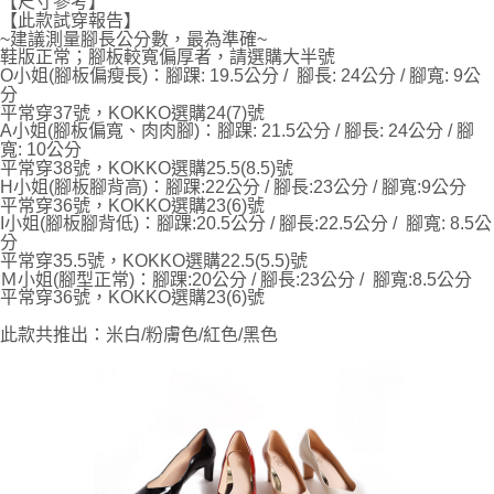
【尺寸參考】
後付繳納相關費用。
【此款試穿報告】
※ 交易是否成功請以「AFTEE先享後付 」之結帳頁面顯示為準，若有關於
~建議測量腳長公分數，最為準確~
是否繳費成功／繳費後需取消欲退款等相關疑問，請聯繫「AFTEE先享後付
鞋版正常；腳板較寬偏厚者，請選購大半號
客戶支援中心」
https://netprotections.freshdesk.com/support/home
O小姐(腳板偏瘦長)：腳踝: 19.5公分 / 腳長: 24公分 / 腳寬: 9公
分
【注意事項】
平常穿37號，KOKKO選購24(7)號
１．透過由恩沛科技股份有限公司提供之「AFTEE先享後付」服務完成之交
A小姐(腳板偏寬、肉肉腳)：腳踝: 21.5公分 / 腳長: 24公分 / 腳
易，需依本服務之必要範圍內提供個人資料，並將交易相關給付款項請求債
寬: 10公分
權轉讓予恩沛科技股份有限公司。
平常穿38號，KOKKO選購25.5(8.5)號
２．關於個人資料處理事宜，請瀏覽以下網址：
H小姐(腳板腳背高)：腳踝:22公分 / 腳長:23公分 / 腳寬:9公分
平常穿36號，KOKKO選購23(6)號
https://aftee.tw/terms/#terms3
I小姐(腳板腳背低)：腳踝:20.5公分 / 腳長:22.5公分 / 腳寬: 8.5公
３．未成年的使用者請事先徵得法定代理人或監護人之同意方可使用
分
「AFTEE先享後付」，若未經同意申辦者引起之損失，本公司不負相關責
平常穿35.5號，KOKKO選購22.5(5.5)號
任。
Ｍ小姐(腳型正常)：腳踝:20公分 / 腳長:23公分 / 腳寬:8.5公分
４．使用「AFTEE先享後付」時，將依據個別帳號之用戶狀況，依本公司即
平常穿36號，KOKKO選購23(6)號
時審查核予不同之上限額度；若仍有額度不足之情形，本公司將視審查結果
請求用戶進行身份認證。
此款共推出：米白/粉膚色/紅色/黑色
５．嚴禁一人註冊多個帳號或使用他人資訊註冊。若發現惡意使用之情形，
恩沛科技股份有限公司將有權停止該用戶之使用額度並採取法律行動。