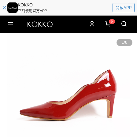
KOKKO
開啟APP
立刻使用官方APP
0
1
/
8