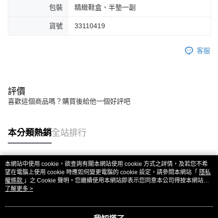
包裝
精緻鞋盒、半墊一副
貨號
33110419
客服
評價
喜歡這個商品嗎？購買後給他一個好評吧
本分類熱銷
全站排行
本網站中使用 cookie，欲查詢有關本網站使用 cookie 方式之詳情，及若您不希
熱門標籤
望在電腦上使用 cookie 時應如何變更電腦的 cookie 設定，請參閱本網站「
隱私
權條款
」之 Cookie 聲明。您繼續使用本網站即表示您同意本公司得按本網站使
用條款之 Cookie 聲明使用 cookie。
了解更多 >