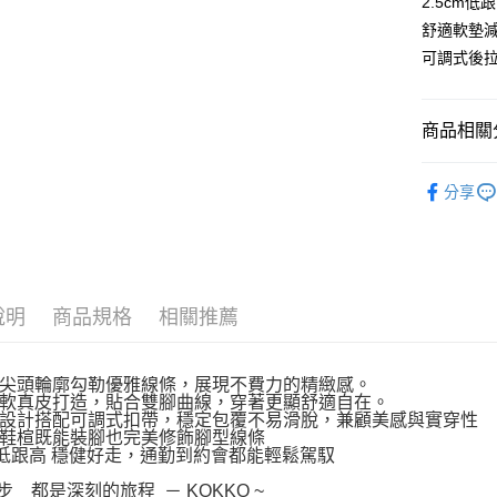
2.5cm低
街口支付
舒適軟墊
悠遊付
可調式後拉
AFTEE先
相關說明
商品相關分
【關於「A
ATM付款
AFTEE
新品上市
便利好安
分享
１．簡單
２．便利
運送方式
３．安心
宅配通
【「AFT
每筆NT$1
１．於結帳
說明
商品規格
相關推薦
付」結帳
２．訂單
３．收到繳
／ATM／
尖頭輪廓勾勒優雅線條，展現不費力的精緻感。
※ 請注意
軟真皮打造，貼合雙腳曲線，穿著更顯舒適自在。
設計搭配可調式扣帶，穩定包覆不易滑脫，兼顧美感與實穿性
絡購買商品
鞋楦既能裝腳也完美修飾腳型線條
先享後付
cm低跟高 穩健好走，通勤到約會都能輕鬆駕馭
※ 交易是
是否繳費成
一步 都是深刻的旅程 － KOKKO ~