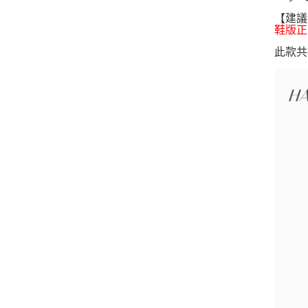
【建議
鞋版正
此款共