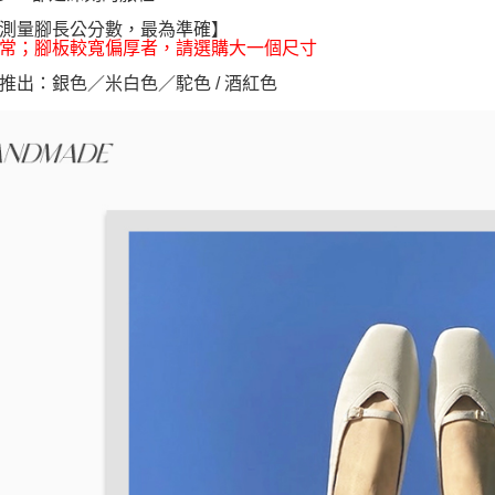
付客戶支
測量腳長公分數，最為準確】
【注意事
常；腳板較寬偏厚者，請選購大一個尺寸
１．透過由
交易，需
推出：銀色／米白色／駝色 / 酒紅色
求債權轉
２．關於
https://aft
３．未成
「AFTE
任。
４．使用「
即時審查
結果請求
５．嚴禁
形，恩沛
動。