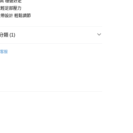
跟高 穩健好走
減輕足部壓力
帶設計 輕鬆調節
享後付
類 (1)
FTEE先享後付」】
先享後付是「在收到商品之後才付款」的支付方式。 讓您購物簡單
心！
客服
：不需註冊會員、不需綁卡、不需儲值。
：只要手機號碼，簡訊認證，即可結帳。
：先確認商品／服務後，再付款。
EE先享後付」結帳流程】
00，滿NT$999(含以上)免運費
方式選擇「AFTEE先享後付」後，將跳轉至「AFTEE先享後
頁面，進行簡訊認證並確認金額後，即可完成結帳。
成立數日內，您將收到繳費通知簡訊。
費通知簡訊後14天內，點擊此簡訊中的連結，可透過四大超商
網路銀行／等多元方式進行付款，方視為交易完成。
：結帳手續完成當下不需立刻繳費，但若您需要取消訂單，請聯
的店家。未經商家同意取消之訂單仍視為有效，需透過AFTEE
繳納相關費用。
否成功請以「AFTEE先享後付 」之結帳頁面顯示為準，若有關於
功／繳費後需取消欲退款等相關疑問，請聯繫「AFTEE先享後