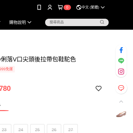
0
中文 (繁體)
購物說明
KO俐落V口尖頭後拉帶包鞋駝色
999免運
780
色
23
24
25
26
27