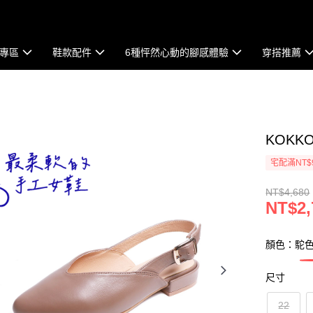
專區
鞋款配件
6種怦然心動的腳感體驗
穿搭推薦
KOK
宅配滿NT$
NT$4,680
NT$2,
顏色：駝
尺寸
22