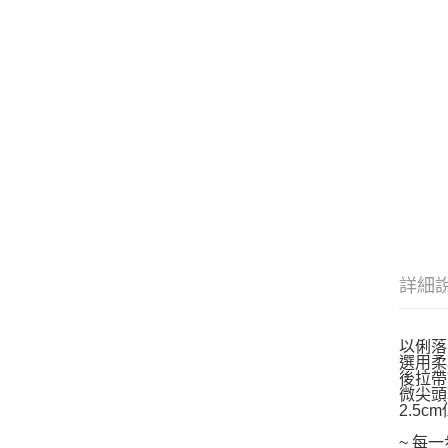
詳細
以俐落
選用柔
後拉帶
微尖頭
2.5
~ 每