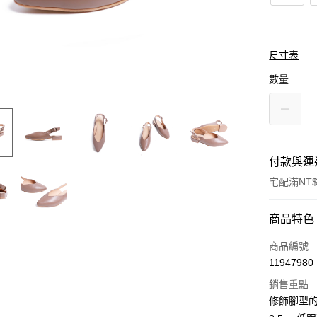
尺寸表
數量
付款與運
宅配滿NT$
付款方式
商品特色
信用卡一
商品編號
11947980
LINE Pay
銷售重點
Apple Pay
修飾腳型