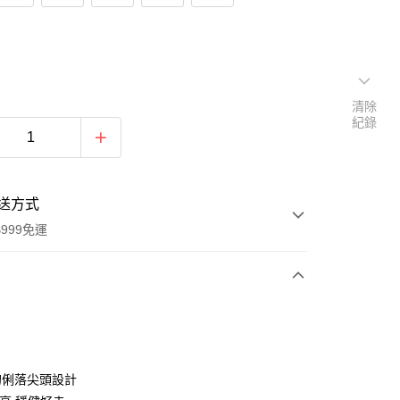
清除
紀錄
送方式
999免運
次付款
的俐落尖頭設計