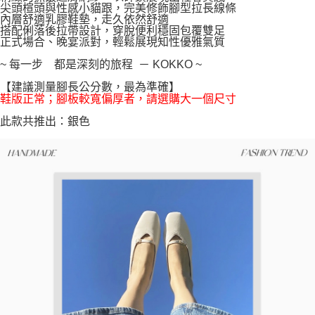
尖頭楦頭與性感小貓跟，完美修飾腳型拉長線條
每筆NT$100，滿NT$999(含以上)免運費
【「AFTEE先享後付」結帳流程】
內層舒適乳膠鞋墊，走久依然舒適
１．於結帳方式選擇「AFTEE先享後付」後，將跳轉至「AFTEE先享後付」
搭配俐落後拉帶設計，穿脫便利穩固包覆雙足
結帳頁面，進行簡訊認證並確認金額後，即可完成結帳。
正式場合、晚宴派對，輕鬆展現知性優雅氣質
２．訂單成立數日內，您將收到繳費通知簡訊。
３．收到繳費通知簡訊後14天內，點擊此簡訊中的連結，可透過四大超商／
~ 每一步 都是深刻的旅程 － KOKKO ~
ATM／網路銀行／等多元方式進行付款，方視為交易完成。
【建議測量腳長公分數，最為準確】
※ 請注意：結帳手續完成當下不需立刻繳費，但若您需要取消訂單，請聯絡
鞋版正常；腳板較寬偏厚者，請選購大一個尺寸
購買商品的店家。未經商家同意取消之訂單仍視為有效，需透過AFTEE先享
後付繳納相關費用。
此款共推出：銀色
※ 交易是否成功請以「AFTEE先享後付 」之結帳頁面顯示為準，若有關於
是否繳費成功／繳費後需取消欲退款等相關疑問，請聯繫「AFTEE先享後付
客戶支援中心」
https://netprotections.freshdesk.com/support/home
【注意事項】
１．透過由恩沛科技股份有限公司提供之「AFTEE先享後付」服務完成之交
易，需依本服務之必要範圍內提供個人資料，並將交易相關給付款項請求債
權轉讓予恩沛科技股份有限公司。
２．關於個人資料處理事宜，請瀏覽以下網址：
https://aftee.tw/terms/#terms3
３．未成年的使用者請事先徵得法定代理人或監護人之同意方可使用
「AFTEE先享後付」，若未經同意申辦者引起之損失，本公司不負相關責
任。
４．使用「AFTEE先享後付」時，將依據個別帳號之用戶狀況，依本公司即
時審查核予不同之上限額度；若仍有額度不足之情形，本公司將視審查結果
請求用戶進行身份認證。