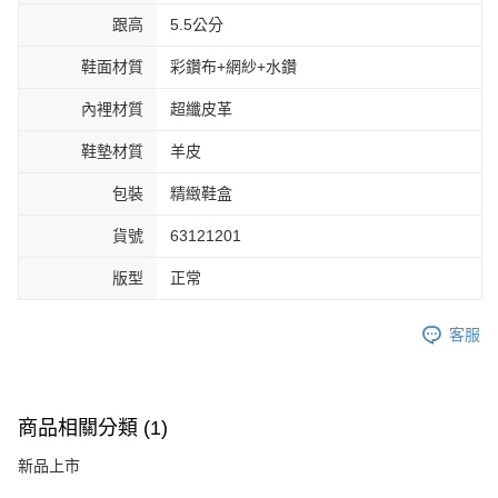
跟高
5.5公分
鞋面材質
彩鑽布+網紗+水鑽
內裡材質
超纖皮革
鞋墊材質
羊皮
包裝
精緻鞋盒
貨號
63121201
版型
正常
客服
商品相關分類 (1)
新品上市