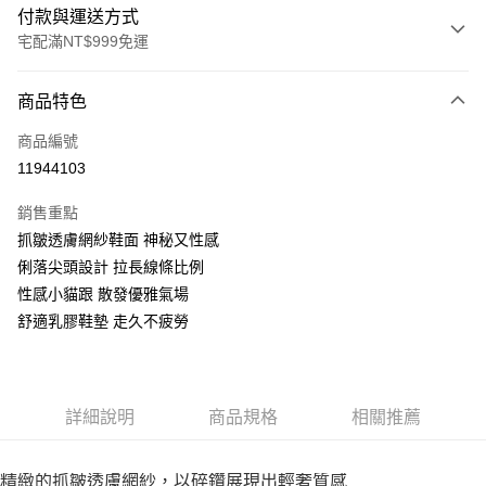
付款與運送方式
宅配滿NT$999免運
付款方式
商品特色
信用卡一次付款
商品編號
LINE Pay
11944103
Apple Pay
銷售重點
街口支付
抓皺透膚網紗鞋面 神秘又性感
俐落尖頭設計 拉長線條比例
悠遊付
性感小貓跟 散發優雅氣場
AFTEE先享後付
舒適乳膠鞋墊 走久不疲勞
相關說明
【關於「AFTEE先享後付」】
ATM付款
AFTEE先享後付是「在收到商品之後才付款」的支付方式。 讓您購物簡單
便利好安心！
詳細說明
商品規格
相關推薦
１．簡單：不需註冊會員、不需綁卡、不需儲值。
運送方式
２．便利：只要手機號碼，簡訊認證，即可結帳。
３．安心：先確認商品／服務後，再付款。
宅配通
精緻的抓皺透膚網紗，以碎鑽展現出輕奢質感