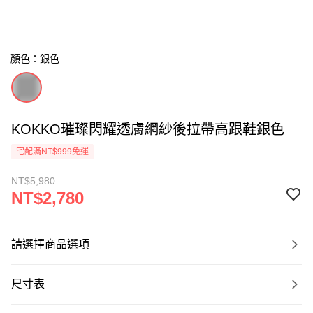
顏色：銀色
KOKKO璀璨閃耀透膚網紗後拉帶高跟鞋銀色
宅配滿NT$999免運
NT$5,980
NT$2,780
請選擇商品選項
尺寸表