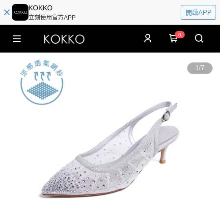
KOKKO
開啟APP
立刻使用官方APP
0
1
/
7