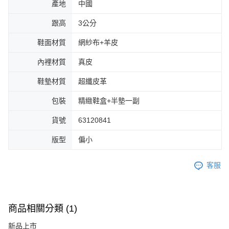
產地
中國
跟高
3公分
鞋面材質
網紗布+羊皮
內裡材質
真皮
鞋墊材質
超纖皮革
包裝
精緻鞋盒+半墊一副
貨號
63120841
版型
偏小
客服
商品相關分類 (1)
新品上市