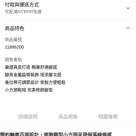
付款與運送方式
宅配滿NT$999免運
付款方式
商品特色
信用卡一次付款
商品編號
LINE Pay
11886200
Apple Pay
銷售重點
街口支付
嚴選真皮打造 親膚舒適腳感
腳背金屬扁條裝飾 增添層次感
悠遊付
後拉帶可調節設計 穿脫方便輕鬆
AFTEE先享後付
小方頭鞋楦 完美修飾腳型
相關說明
【關於「AFTEE先享後付」】
ATM付款
AFTEE先享後付是「在收到商品之後才付款」的支付方式。 讓您購物簡單
便利好安心！
詳細說明
商品規格
相關推薦
１．簡單：不需註冊會員、不需綁卡、不需儲值。
運送方式
２．便利：只要手機號碼，簡訊認證，即可結帳。
３．安心：先確認商品／服務後，再付款。
宅配通
簡約輪廓百搭設計，修飾腳型小方頭呈現俐落線條感