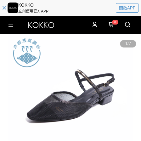
KOKKO
開啟APP
立刻使用官方APP
0
1
/
7