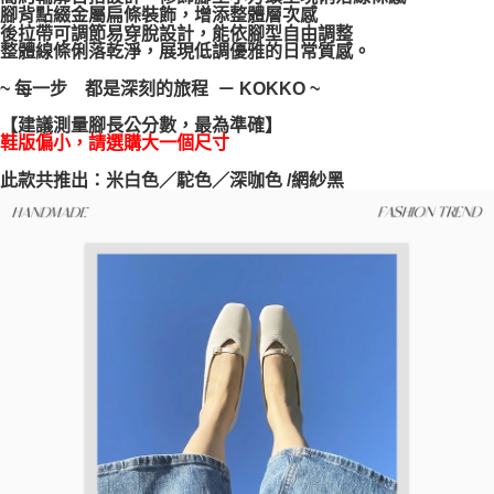
腳背點綴金屬扁條裝飾，增添整體層次感
每筆NT$100，滿NT$999(含以上)免運費
【「AFTEE先享後付」結帳流程】
後拉帶可調節易穿脫設計，能依腳型自由調整
１．於結帳方式選擇「AFTEE先享後付」後，將跳轉至「AFTEE先享後付」
整體線條俐落乾淨，展現低調優雅的日常質感。
結帳頁面，進行簡訊認證並確認金額後，即可完成結帳。
２．訂單成立數日內，您將收到繳費通知簡訊。
~ 每一步 都是深刻的旅程 － KOKKO ~
３．收到繳費通知簡訊後14天內，點擊此簡訊中的連結，可透過四大超商／
ATM／網路銀行／等多元方式進行付款，方視為交易完成。
【建議測量腳長公分數，最為準確】
※ 請注意：結帳手續完成當下不需立刻繳費，但若您需要取消訂單，請聯絡
鞋版偏小，請選購大一個尺寸
購買商品的店家。未經商家同意取消之訂單仍視為有效，需透過AFTEE先享
後付繳納相關費用。
此款共推出：米白色／駝色／深咖色 /網紗黑
※ 交易是否成功請以「AFTEE先享後付 」之結帳頁面顯示為準，若有關於
是否繳費成功／繳費後需取消欲退款等相關疑問，請聯繫「AFTEE先享後付
客戶支援中心」
https://netprotections.freshdesk.com/support/home
【注意事項】
１．透過由恩沛科技股份有限公司提供之「AFTEE先享後付」服務完成之交
易，需依本服務之必要範圍內提供個人資料，並將交易相關給付款項請求債
權轉讓予恩沛科技股份有限公司。
２．關於個人資料處理事宜，請瀏覽以下網址：
https://aftee.tw/terms/#terms3
３．未成年的使用者請事先徵得法定代理人或監護人之同意方可使用
「AFTEE先享後付」，若未經同意申辦者引起之損失，本公司不負相關責
任。
４．使用「AFTEE先享後付」時，將依據個別帳號之用戶狀況，依本公司即
時審查核予不同之上限額度；若仍有額度不足之情形，本公司將視審查結果
請求用戶進行身份認證。