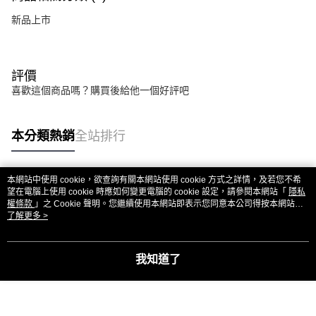
新品上市
評價
喜歡這個商品嗎？購買後給他一個好評吧
本分類熱銷
全站排行
本網站中使用 cookie，欲查詢有關本網站使用 cookie 方式之詳情，及若您不希
熱門標籤
望在電腦上使用 cookie 時應如何變更電腦的 cookie 設定，請參閱本網站「
隱私
權條款
」之 Cookie 聲明。您繼續使用本網站即表示您同意本公司得按本網站使
用條款之 Cookie 聲明使用 cookie。
了解更多 >
我知道了