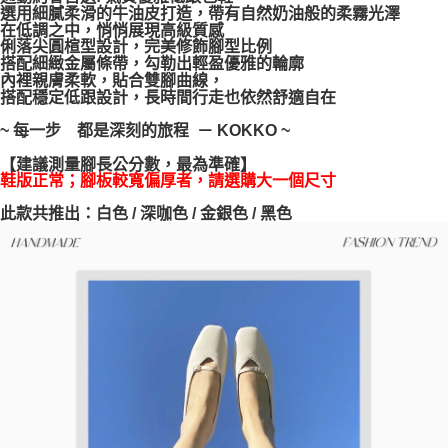
選用細膩柔滑的牛油皮打造，帶有自然奶油般的柔霧光澤
每筆NT$100，滿NT$999(含以上)免運費
【「AFTEE先享後付」結帳流程】
在低調之中，悄悄展現高級質感
１．於結帳方式選擇「AFTEE先享後付」後，將跳轉至「AFTEE先享後付」
俐落尖圓楦型設計，完美修飾腳型比例
結帳頁面，進行簡訊認證並確認金額後，即可完成結帳。
搭配細緻金屬條帶，勾勒出輕盈優雅的輪廓
２．訂單成立數日內，您將收到繳費通知簡訊。
內裡親膚柔軟，貼合雙腳曲線，
３．收到繳費通知簡訊後14天內，點擊此簡訊中的連結，可透過四大超商／
搭配穩定低跟設計，長時間行走也依然舒適自在
ATM／網路銀行／等多元方式進行付款，方視為交易完成。
※ 請注意：結帳手續完成當下不需立刻繳費，但若您需要取消訂單，請聯絡
~ 每一步 都是深刻的旅程 － KOKKO ~
購買商品的店家。未經商家同意取消之訂單仍視為有效，需透過AFTEE先享
後付繳納相關費用。
【建議測量腳長公分數，最為準確】
※ 交易是否成功請以「AFTEE先享後付 」之結帳頁面顯示為準，若有關於
鞋版正常；腳板較寬偏厚者，請選購大一個尺寸
是否繳費成功／繳費後需取消欲退款等相關疑問，請聯繫「AFTEE先享後付
此款共推出：白色 / 深咖色 / 金銀色 / 黑色
客戶支援中心」
https://netprotections.freshdesk.com/support/home
【注意事項】
１．透過由恩沛科技股份有限公司提供之「AFTEE先享後付」服務完成之交
易，需依本服務之必要範圍內提供個人資料，並將交易相關給付款項請求債
權轉讓予恩沛科技股份有限公司。
２．關於個人資料處理事宜，請瀏覽以下網址：
https://aftee.tw/terms/#terms3
３．未成年的使用者請事先徵得法定代理人或監護人之同意方可使用
「AFTEE先享後付」，若未經同意申辦者引起之損失，本公司不負相關責
任。
４．使用「AFTEE先享後付」時，將依據個別帳號之用戶狀況，依本公司即
時審查核予不同之上限額度；若仍有額度不足之情形，本公司將視審查結果
請求用戶進行身份認證。