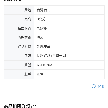
產地
台灣台北
跟高
3公分
鞋面材質
彩鑽布
內裡材質
真皮
鞋墊材質
超纖皮革
包裝
精緻鞋盒+半墊一副
貨號
63110203
版型
正常
客服
商品相關分類 (1)