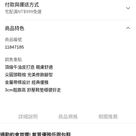
付款與運送方式
宅配滿NT$999免運
付款方式
商品特色
信用卡一次付款
商品編號
LINE Pay
11847185
Apple Pay
銷售重點
街口支付
頂級牛油皮打造 親膚舒適
尖圓頭鞋楦 完美修飾腳型
悠遊付
金屬帶條設計 經典優雅
AFTEE先享後付
3cm粗跟高 舒壓鞋墊穩健好走
相關說明
【關於「AFTEE先享後付」】
ATM付款
AFTEE先享後付是「在收到商品之後才付款」的支付方式。 讓您購物簡單
便利好安心！
詳細說明
商品規格
相關推薦
１．簡單：不需註冊會員、不需綁卡、不需儲值。
運送方式
２．便利：只要手機號碼，簡訊認證，即可結帳。
３．安心：先確認商品／服務後，再付款。
宅配通
通勤約會首選! 氣質優雅低跟包鞋