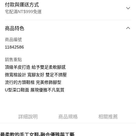
付款與運送方式
宅配滿NT$999免運
付款方式
商品特色
信用卡一次付款
商品編號
LINE Pay
11842586
Apple Pay
銷售重點
街口支付
頂級羊皮打造 給予雙足柔軟腳感
微寬楦設計 寬腳友好 雙足不擠壓
悠遊付
流行的方頭鞋楦 完美修飾腳型
AFTEE先享後付
U型深口鞋面 展現優雅不凡氣質
相關說明
【關於「AFTEE先享後付」】
ATM付款
AFTEE先享後付是「在收到商品之後才付款」的支付方式。 讓您購物簡單
便利好安心！
詳細說明
商品規格
相關推薦
１．簡單：不需註冊會員、不需綁卡、不需儲值。
運送方式
２．便利：只要手機號碼，簡訊認證，即可結帳。
３．安心：先確認商品／服務後，再付款。
宅配通
最柔軟的手工女鞋-融合優雅與工藝