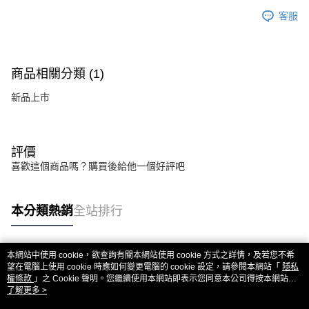
客服
商品相關分類 (1)
新品上市
評價
喜歡這個商品嗎？購買後給他一個好評吧
本分類熱銷
全站排行
本網站中使用 cookie，欲查詢有關本網站使用 cookie 方式之詳情，及若您不希
熱門標籤
望在電腦上使用 cookie 時應如何變更電腦的 cookie 設定，請參閱本網站「
隱私
權條款
」之 Cookie 聲明。您繼續使用本網站即表示您同意本公司得按本網站使
用條款之 Cookie 聲明使用 cookie。
了解更多 >