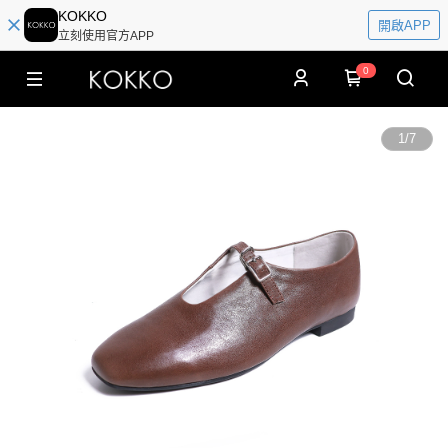
KOKKO
開啟APP
立刻使用官方APP
0
1
/
7