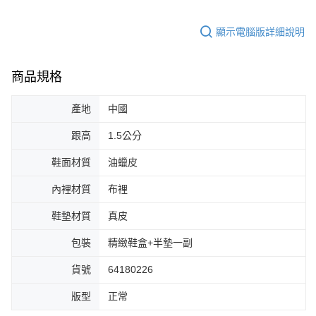
顯示電腦版詳細說明
商品規格
產地
中國
跟高
1.5公分
鞋面材質
油蠟皮
內裡材質
布裡
鞋墊材質
真皮
包裝
精緻鞋盒+半墊一副
貨號
64180226
版型
正常