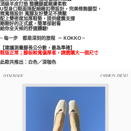
頂級羊皮打造 整體腳感親膚柔軟
每筆NT$100，滿NT$999(含以上)免運費
【「AFTEE先享後付」結帳流程】
U型身口鞋面搭配細緻扣帶設計，完美修飾腳型，
１．於結帳方式選擇「AFTEE先享後付」後，將跳轉至「AFTEE先享後付」
微寬楦設計 寬腳友好雙足不擠壓
結帳頁面，進行簡訊認證並確認金額後，即可完成結帳。
配上雙密度加厚鞋墊，提供緩震支撐
２．訂單成立數日內，您將收到繳費通知簡訊。
剛剛好的正式感，簡單卻耐看
３．收到繳費通知簡訊後14天內，點擊此簡訊中的連結，可透過四大超商／
給你全天候的舒適體驗!
ATM／網路銀行／等多元方式進行付款，方視為交易完成。
※ 請注意：結帳手續完成當下不需立刻繳費，但若您需要取消訂單，請聯絡
~ 每一步 都是深刻的旅程 － KOKKO ~
購買商品的店家。未經商家同意取消之訂單仍視為有效，需透過AFTEE先享
後付繳納相關費用。
【建議測量腳長公分數，最為準確】
※ 交易是否成功請以「AFTEE先享後付 」之結帳頁面顯示為準，若有關於
鞋版正常；腳板較寬偏厚者，請選購大一個尺寸
是否繳費成功／繳費後需取消欲退款等相關疑問，請聯繫「AFTEE先享後付
此款共推出：白色／深咖色
客戶支援中心」
https://netprotections.freshdesk.com/support/home
【注意事項】
１．透過由恩沛科技股份有限公司提供之「AFTEE先享後付」服務完成之交
易，需依本服務之必要範圍內提供個人資料，並將交易相關給付款項請求債
權轉讓予恩沛科技股份有限公司。
２．關於個人資料處理事宜，請瀏覽以下網址：
https://aftee.tw/terms/#terms3
３．未成年的使用者請事先徵得法定代理人或監護人之同意方可使用
「AFTEE先享後付」，若未經同意申辦者引起之損失，本公司不負相關責
任。
４．使用「AFTEE先享後付」時，將依據個別帳號之用戶狀況，依本公司即
時審查核予不同之上限額度；若仍有額度不足之情形，本公司將視審查結果
請求用戶進行身份認證。