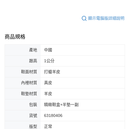
顯示電腦版詳細說明
商品規格
產地
中國
跟高
1公分
鞋面材質
打蠟羊皮
內裡材質
真皮
鞋墊材質
羊皮
包裝
精緻鞋盒+半墊一副
貨號
63180406
版型
正常