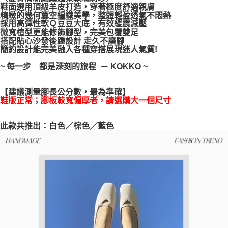
鞋面選用頂級羊皮打造，穿著極度舒適親膚
每筆NT$100，滿NT$999(含以上)免運費
【「AFTEE先享後付」結帳流程】
精緻的幾何簍空編織美學，整體輕盈透氣不悶熱
１．於結帳方式選擇「AFTEE先享後付」後，將跳轉至「AFTEE先享後付」
採用高彈性軟Ｑ豆豆大底，有效緩震減壓
結帳頁面，進行簡訊認證並確認金額後，即可完成結帳。
微寬楦型更能修飾腳型，完美包覆雙足
２．訂單成立數日內，您將收到繳費通知簡訊。
搭配貼心沙發後踵設計 走久不磨腳
３．收到繳費通知簡訊後14天內，點擊此簡訊中的連結，可透過四大超商／
簡約設計能完美融入各種穿搭展現迷人氣質!
ATM／網路銀行／等多元方式進行付款，方視為交易完成。
※ 請注意：結帳手續完成當下不需立刻繳費，但若您需要取消訂單，請聯絡
~ 每一步 都是深刻的旅程 － KOKKO ~
購買商品的店家。未經商家同意取消之訂單仍視為有效，需透過AFTEE先享
後付繳納相關費用。
※ 交易是否成功請以「AFTEE先享後付 」之結帳頁面顯示為準，若有關於
【建議測量腳長公分數，最為準確】
是否繳費成功／繳費後需取消欲退款等相關疑問，請聯繫「AFTEE先享後付
鞋版正常；腳板較寬偏厚者，請選購大一個尺寸
客戶支援中心」
https://netprotections.freshdesk.com/support/home
此款共推出：白色／棕色／藍色
【注意事項】
１．透過由恩沛科技股份有限公司提供之「AFTEE先享後付」服務完成之交
易，需依本服務之必要範圍內提供個人資料，並將交易相關給付款項請求債
權轉讓予恩沛科技股份有限公司。
２．關於個人資料處理事宜，請瀏覽以下網址：
https://aftee.tw/terms/#terms3
３．未成年的使用者請事先徵得法定代理人或監護人之同意方可使用
「AFTEE先享後付」，若未經同意申辦者引起之損失，本公司不負相關責
任。
４．使用「AFTEE先享後付」時，將依據個別帳號之用戶狀況，依本公司即
時審查核予不同之上限額度；若仍有額度不足之情形，本公司將視審查結果
請求用戶進行身份認證。