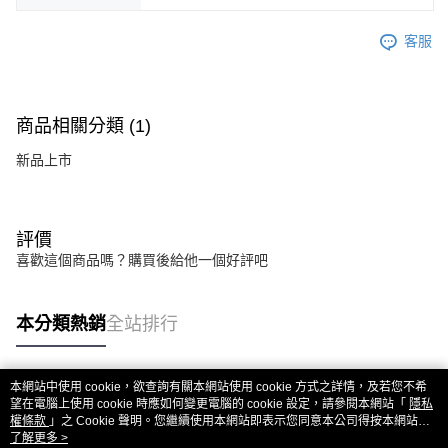
客服
商品相關分類 (1)
新品上市
評價
喜歡這個商品嗎？購買後給他一個好評吧
本分類熱銷
全站排行
本網站中使用 cookie，欲查詢有關本網站使用 cookie 方式之詳情，及若您不希
熱門標籤
望在電腦上使用 cookie 時應如何變更電腦的 cookie 設定，請參閱本網站「
隱私
權條款
」之 Cookie 聲明。您繼續使用本網站即表示您同意本公司得按本網站使
用條款之 Cookie 聲明使用 cookie。
了解更多 >