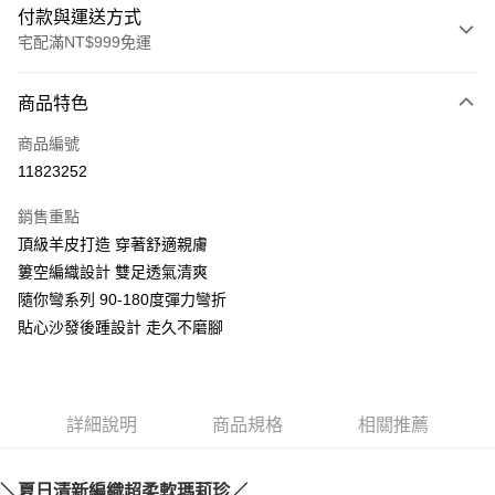
付款與運送方式
宅配滿NT$999免運
付款方式
商品特色
信用卡一次付款
商品編號
LINE Pay
11823252
Apple Pay
銷售重點
街口支付
頂級羊皮打造 穿著舒適親膚
簍空編織設計 雙足透氣清爽
悠遊付
隨你彎系列 90-180度彈力彎折
AFTEE先享後付
貼心沙發後踵設計 走久不磨腳
相關說明
【關於「AFTEE先享後付」】
ATM付款
AFTEE先享後付是「在收到商品之後才付款」的支付方式。 讓您購物簡單
便利好安心！
詳細說明
商品規格
相關推薦
１．簡單：不需註冊會員、不需綁卡、不需儲值。
運送方式
２．便利：只要手機號碼，簡訊認證，即可結帳。
３．安心：先確認商品／服務後，再付款。
宅配通
＼夏日清新編織超柔軟瑪莉珍／