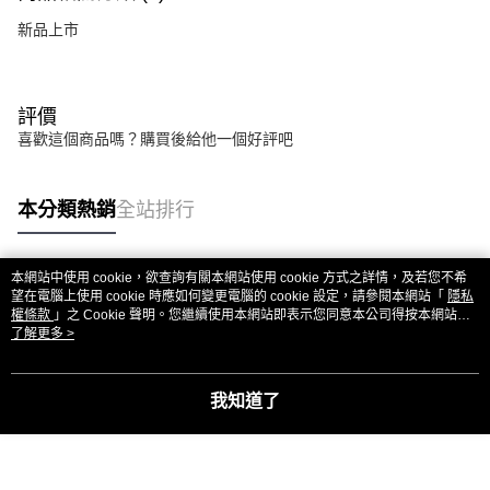
新品上市
評價
喜歡這個商品嗎？購買後給他一個好評吧
本分類熱銷
全站排行
本網站中使用 cookie，欲查詢有關本網站使用 cookie 方式之詳情，及若您不希
熱門標籤
望在電腦上使用 cookie 時應如何變更電腦的 cookie 設定，請參閱本網站「
隱私
權條款
」之 Cookie 聲明。您繼續使用本網站即表示您同意本公司得按本網站使
用條款之 Cookie 聲明使用 cookie。
了解更多 >
我知道了