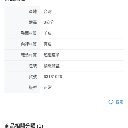
產地
台灣
跟高
3公分
鞋面材質
羊皮
內裡材質
真皮
鞋墊材質
超纖皮革
包裝
精緻鞋盒
貨號
63131026
版型
正常
客服
商品相關分類 (1)