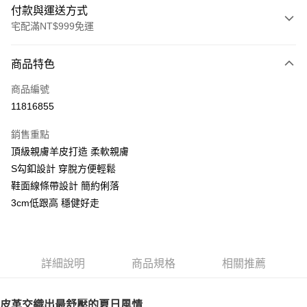
付款與運送方式
宅配滿NT$999免運
付款方式
商品特色
信用卡一次付款
商品編號
LINE Pay
11816855
Apple Pay
銷售重點
街口支付
頂級親膚羊皮打造 柔軟親膚
S勾釦設計 穿脫方便輕鬆
悠遊付
鞋面線條帶設計 簡約俐落
AFTEE先享後付
3cm低跟高 穩健好走
相關說明
【關於「AFTEE先享後付」】
ATM付款
AFTEE先享後付是「在收到商品之後才付款」的支付方式。 讓您購物簡單
便利好安心！
詳細說明
商品規格
相關推薦
１．簡單：不需註冊會員、不需綁卡、不需儲值。
運送方式
２．便利：只要手機號碼，簡訊認證，即可結帳。
３．安心：先確認商品／服務後，再付款。
宅配通
皮革交織出最舒壓的夏日風情