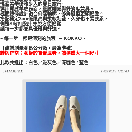
輕盈美學優雅步入的夏日旅行~
每筆NT$100，滿NT$999(含以上)免運費
【「AFTEE先享後付」結帳流程】
選用質感羊皮鞋面，細膩觸感與舒適度兼具。
１．於結帳方式選擇「AFTEE先享後付」後，將跳轉至「AFTEE先享後付」
極簡線條設計融合俐落輪廓，修飾腳型更顯輕盈。
結帳頁面，進行簡訊認證並確認金額後，即可完成結帳。
搭配穩定3cm低跟高與柔軟鞋墊，久穿也不易疲累，
２．訂單成立數日內，您將收到繳費通知簡訊。
側邊S勾釦設計 穿脫方便輕鬆
３．收到繳費通知簡訊後14天內，點擊此簡訊中的連結，可透過四大超商／
讓每一步都兼具優雅與舒適。
ATM／網路銀行／等多元方式進行付款，方視為交易完成。
※ 請注意：結帳手續完成當下不需立刻繳費，但若您需要取消訂單，請聯絡
~ 每一步 都是深刻的旅程 － KOKKO ~
購買商品的店家。未經商家同意取消之訂單仍視為有效，需透過AFTEE先享
後付繳納相關費用。
【建議測量腳長公分數，最為準確】
※ 交易是否成功請以「AFTEE先享後付 」之結帳頁面顯示為準，若有關於
鞋版正常；腳板較寬偏厚者，請選購大一個尺寸
是否繳費成功／繳費後需取消欲退款等相關疑問，請聯繫「AFTEE先享後付
此款共推出：白色／駝灰色／深咖色 / 藍色
客戶支援中心」
https://netprotections.freshdesk.com/support/home
【注意事項】
１．透過由恩沛科技股份有限公司提供之「AFTEE先享後付」服務完成之交
易，需依本服務之必要範圍內提供個人資料，並將交易相關給付款項請求債
權轉讓予恩沛科技股份有限公司。
２．關於個人資料處理事宜，請瀏覽以下網址：
https://aftee.tw/terms/#terms3
３．未成年的使用者請事先徵得法定代理人或監護人之同意方可使用
「AFTEE先享後付」，若未經同意申辦者引起之損失，本公司不負相關責
任。
４．使用「AFTEE先享後付」時，將依據個別帳號之用戶狀況，依本公司即
時審查核予不同之上限額度；若仍有額度不足之情形，本公司將視審查結果
請求用戶進行身份認證。