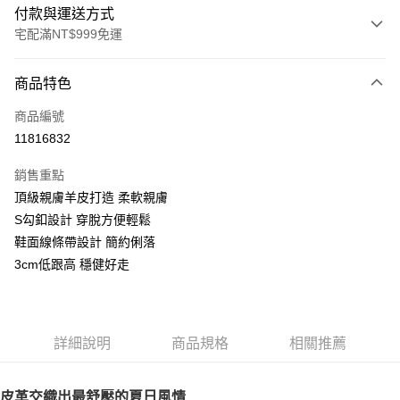
付款與運送方式
宅配滿NT$999免運
付款方式
商品特色
信用卡一次付款
商品編號
LINE Pay
11816832
Apple Pay
銷售重點
街口支付
頂級親膚羊皮打造 柔軟親膚
S勾釦設計 穿脫方便輕鬆
悠遊付
鞋面線條帶設計 簡約俐落
AFTEE先享後付
3cm低跟高 穩健好走
相關說明
【關於「AFTEE先享後付」】
ATM付款
AFTEE先享後付是「在收到商品之後才付款」的支付方式。 讓您購物簡單
便利好安心！
詳細說明
商品規格
相關推薦
１．簡單：不需註冊會員、不需綁卡、不需儲值。
運送方式
２．便利：只要手機號碼，簡訊認證，即可結帳。
３．安心：先確認商品／服務後，再付款。
宅配通
皮革交織出最舒壓的夏日風情