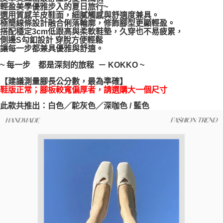
輕盈美學優雅步入的夏日旅行~
每筆NT$100，滿NT$999(含以上)免運費
【「AFTEE先享後付」結帳流程】
選用質感羊皮鞋面，細膩觸感與舒適度兼具。
１．於結帳方式選擇「AFTEE先享後付」後，將跳轉至「AFTEE先享後付」
極簡線條設計融合俐落輪廓，修飾腳型更顯輕盈。
結帳頁面，進行簡訊認證並確認金額後，即可完成結帳。
搭配穩定3cm低跟高與柔軟鞋墊，久穿也不易疲累，
２．訂單成立數日內，您將收到繳費通知簡訊。
側邊S勾釦設計 穿脫方便輕鬆
３．收到繳費通知簡訊後14天內，點擊此簡訊中的連結，可透過四大超商／
讓每一步都兼具優雅與舒適。
ATM／網路銀行／等多元方式進行付款，方視為交易完成。
※ 請注意：結帳手續完成當下不需立刻繳費，但若您需要取消訂單，請聯絡
~ 每一步 都是深刻的旅程 － KOKKO ~
購買商品的店家。未經商家同意取消之訂單仍視為有效，需透過AFTEE先享
後付繳納相關費用。
【建議測量腳長公分數，最為準確】
※ 交易是否成功請以「AFTEE先享後付 」之結帳頁面顯示為準，若有關於
鞋版正常；腳板較寬偏厚者，請選購大一個尺寸
是否繳費成功／繳費後需取消欲退款等相關疑問，請聯繫「AFTEE先享後付
此款共推出：白色／駝灰色／深咖色 / 藍色
客戶支援中心」
https://netprotections.freshdesk.com/support/home
【注意事項】
１．透過由恩沛科技股份有限公司提供之「AFTEE先享後付」服務完成之交
易，需依本服務之必要範圍內提供個人資料，並將交易相關給付款項請求債
權轉讓予恩沛科技股份有限公司。
２．關於個人資料處理事宜，請瀏覽以下網址：
https://aftee.tw/terms/#terms3
３．未成年的使用者請事先徵得法定代理人或監護人之同意方可使用
「AFTEE先享後付」，若未經同意申辦者引起之損失，本公司不負相關責
任。
４．使用「AFTEE先享後付」時，將依據個別帳號之用戶狀況，依本公司即
時審查核予不同之上限額度；若仍有額度不足之情形，本公司將視審查結果
請求用戶進行身份認證。