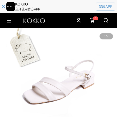
KOKKO
開啟APP
立刻使用官方APP
0
1
/
7