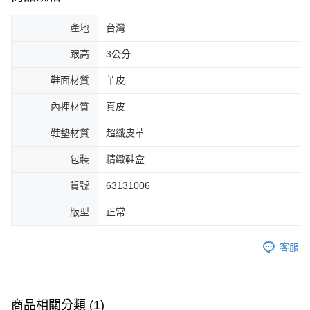
產地
台灣
跟高
3公分
鞋面材質
羊皮
內裡材質
真皮
鞋墊材質
超纖皮革
包裝
精緻鞋盒
貨號
63131006
版型
正常
客服
商品相關分類 (1)