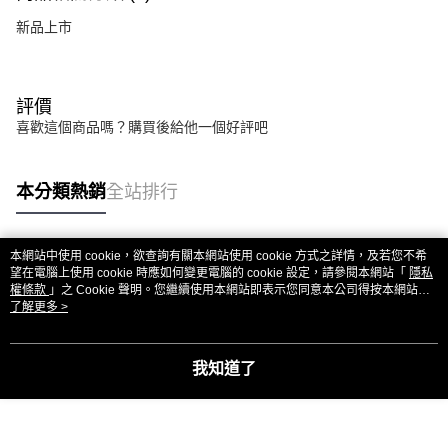
新品上市
評價
喜歡這個商品嗎？購買後給他一個好評吧
本分類熱銷
全站排行
本網站中使用 cookie，欲查詢有關本網站使用 cookie 方式之詳情，及若您不希
熱門標籤
望在電腦上使用 cookie 時應如何變更電腦的 cookie 設定，請參閱本網站「
隱私
權條款
」之 Cookie 聲明。您繼續使用本網站即表示您同意本公司得按本網站使
用條款之 Cookie 聲明使用 cookie。
了解更多 >
我知道了