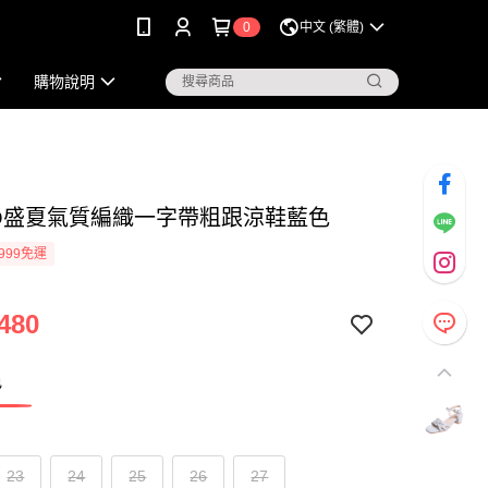
0
中文 (繁體)
購物說明
KO盛夏氣質編織一字帶粗跟涼鞋藍色
999免運
480
色
23
24
25
26
27