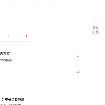
清除
紀錄
送方式
999免運
次付款
造 穿著柔軟親膚