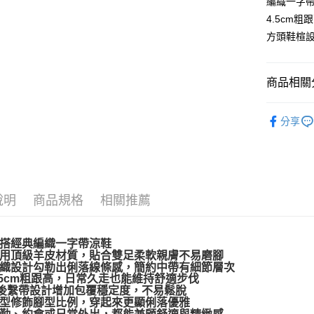
編織一字帶
街口支付
4.5cm粗
悠遊付
方頭鞋楦設
AFTEE先
相關說明
商品相關分
【關於「A
ATM付款
AFTEE
新品上市
便利好安
分享
１．簡單
２．便利
運送方式
３．安心
宅配通
【「AFT
每筆NT$1
１．於結帳
說明
商品規格
相關推薦
付」結帳
２．訂單
３．收到繳
／ATM／
搭經典編織一字帶涼鞋
※ 請注意
用頂級羊皮材質，貼合雙足柔軟親膚不易磨腳
絡購買商品
織設計勾勒出俐落線條感，簡約中帶有細節層次
先享後付
.5cm粗跟高，日常久走也能維持舒適步伐
後繫帶設計增加包覆穩定度，不易鬆脫
※ 交易是
型修飾腳型比例，穿起來更顯俐落優雅
是否繳費成
勤、約會或日常外出，都能兼顧舒適與精緻感