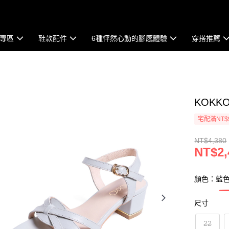
專區
鞋款配件
6種怦然心動的腳感體驗
穿搭推薦
KOK
宅配滿NT$
NT$4,380
NT$2,
顏色：藍
尺寸
22