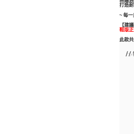
打造耐
~ 每
【建議
鞋版正
此款共