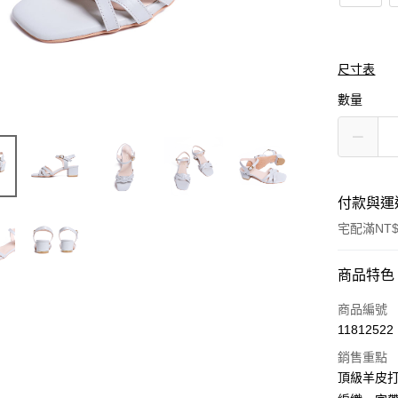
尺寸表
數量
付款與運
宅配滿NT$
付款方式
商品特色
信用卡一
商品編號
11812522
LINE Pay
銷售重點
Apple Pay
頂級羊皮打