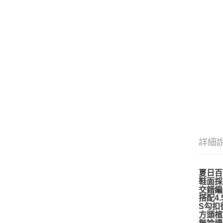
詳細
夏日百
鞋面採
交錯編
搭配4
S勾扣
方頭楦
無論通