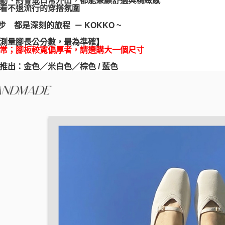
付客戶支
看不退流行的穿搭氛圍
【注意事
一步 都是深刻的旅程 － KOKKO ~
１．透過由
交易，需
測量腳長公分數，最為準確】
求債權轉
常；腳板較寬偏厚者，請選購大一個尺寸
２．關於
https://aft
推出：金色／米白色／棕色 / 藍色
３．未成
「AFTE
任。
４．使用「
即時審查
結果請求
５．嚴禁
形，恩沛
動。