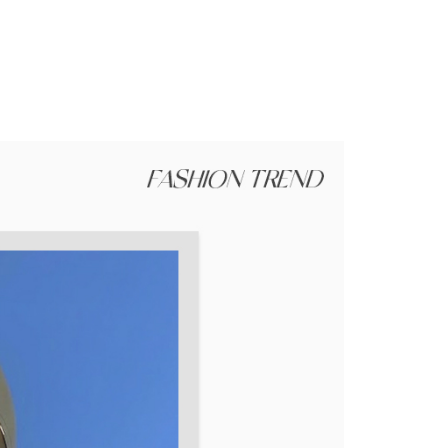
援中心」
https://netprotections.freshdesk.com/support/home
項】
恩沛科技股份有限公司提供之「AFTEE先享後付」服務完成之
依本服務之必要範圍內提供個人資料，並將交易相關給付款項請
讓予恩沛科技股份有限公司。
個人資料處理事宜，請瀏覽以下網址：
ee.tw/terms/#terms3
年的使用者請事先徵得法定代理人或監護人之同意方可使用
E先享後付」，若未經同意申辦者引起之損失，本公司不負相關責
AFTEE先享後付」時，將依據個別帳號之用戶狀況，依本公司
核予不同之上限額度；若仍有額度不足之情形，本公司將視審查
用戶進行身份認證。
一人註冊多個帳號或使用他人資訊註冊。若發現惡意使用之情
科技股份有限公司將有權停止該用戶之使用額度並採取法律行