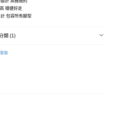
設計 高雅簡約
跟高 穩健好走
計 包容所有腳型
享後付
類 (1)
FTEE先享後付」】
先享後付是「在收到商品之後才付款」的支付方式。 讓您購物簡單
心！
客服
：不需註冊會員、不需綁卡、不需儲值。
：只要手機號碼，簡訊認證，即可結帳。
：先確認商品／服務後，再付款。
EE先享後付」結帳流程】
00，滿NT$999(含以上)免運費
方式選擇「AFTEE先享後付」後，將跳轉至「AFTEE先享後
頁面，進行簡訊認證並確認金額後，即可完成結帳。
成立數日內，您將收到繳費通知簡訊。
費通知簡訊後14天內，點擊此簡訊中的連結，可透過四大超商
網路銀行／等多元方式進行付款，方視為交易完成。
：結帳手續完成當下不需立刻繳費，但若您需要取消訂單，請聯
的店家。未經商家同意取消之訂單仍視為有效，需透過AFTEE
繳納相關費用。
否成功請以「AFTEE先享後付 」之結帳頁面顯示為準，若有關於
功／繳費後需取消欲退款等相關疑問，請聯繫「AFTEE先享後