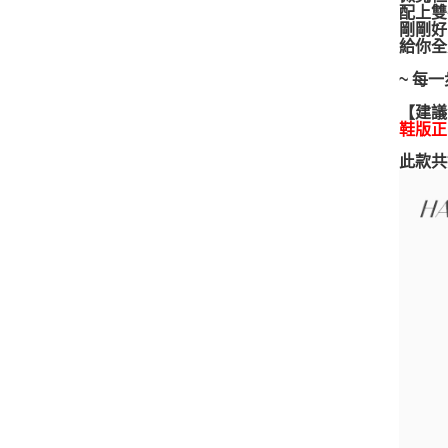
配上雙
剛剛好
給你全
~ 每
【建議
鞋版正
此款共