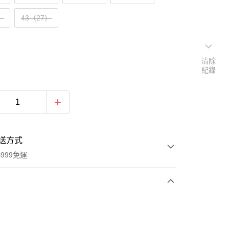
）
43（27）
清除
紀錄
送方式
999免運
次付款