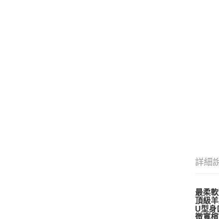
詳細
最柔軟
頂級羊
U型身
微寬楦