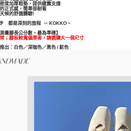
密度加厚鞋墊，提供緩震支撐
※ 交易是
的正式感，簡單卻耐看
是否繳費成
天候的舒適體驗!
付客戶支
一步 都是深刻的旅程 － KOKKO ~
【注意事
１．透過由
測量腳長公分數，最為準確】
交易，需
常；腳板較寬偏厚者，請選購大一個尺寸
求債權轉
２．關於
推出：白色／深咖色／黑色 / 駝色
https://aft
３．未成
「AFTE
任。
４．使用「
即時審查
結果請求
５．嚴禁
形，恩沛
動。