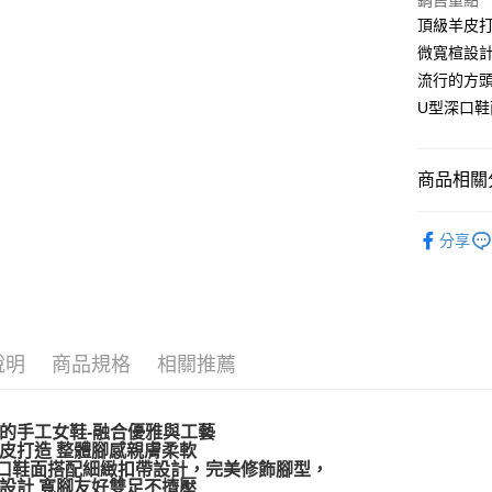
銷售重點
Apple Pay
頂級羊皮打
微寬楦設計
街口支付
流行的方頭
悠遊付
U型深口鞋
AFTEE先
相關說明
商品相關分
【關於「A
ATM付款
AFTEE
新品上市
便利好安
分享
１．簡單
２．便利
運送方式
３．安心
宅配通
【「AFT
每筆NT$1
１．於結帳
說明
商品規格
相關推薦
付」結帳
２．訂單
３．收到繳
／ATM／
的手工女鞋-融合優雅與工藝
※ 請注意
皮打造 整體腳感親膚柔軟
絡購買商品
口鞋面搭配細緻扣帶設計，完美修飾腳型，
先享後付
設計 寬腳友好雙足不擠壓