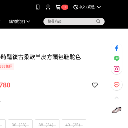
0
中文 (繁體)
購物說明
KO時髦復古柔軟羊皮方頭包鞋駝色
999免運
780
色
）
36（23）
38（24）
40（25）