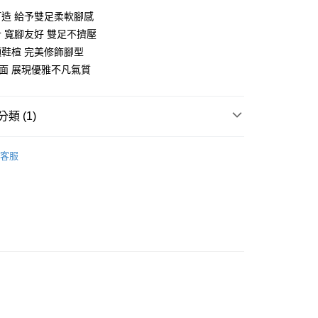
造 給予雙足柔軟腳感
 寬腳友好 雙足不擠壓
鞋楦 完美修飾腳型
面 展現優雅不凡氣質
享後付
類 (1)
FTEE先享後付」】
先享後付是「在收到商品之後才付款」的支付方式。 讓您購物簡單
心！
客服
：不需註冊會員、不需綁卡、不需儲值。
：只要手機號碼，簡訊認證，即可結帳。
：先確認商品／服務後，再付款。
EE先享後付」結帳流程】
00，滿NT$999(含以上)免運費
方式選擇「AFTEE先享後付」後，將跳轉至「AFTEE先享後
頁面，進行簡訊認證並確認金額後，即可完成結帳。
成立數日內，您將收到繳費通知簡訊。
費通知簡訊後14天內，點擊此簡訊中的連結，可透過四大超商
網路銀行／等多元方式進行付款，方視為交易完成。
：結帳手續完成當下不需立刻繳費，但若您需要取消訂單，請聯
的店家。未經商家同意取消之訂單仍視為有效，需透過AFTEE
繳納相關費用。