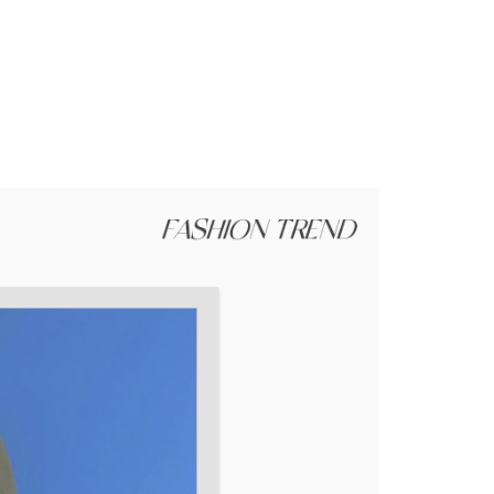
否成功請以「AFTEE先享後付 」之結帳頁面顯示為準，若有關於
功／繳費後需取消欲退款等相關疑問，請聯繫「AFTEE先享後
援中心」
https://netprotections.freshdesk.com/support/home
項】
恩沛科技股份有限公司提供之「AFTEE先享後付」服務完成之
依本服務之必要範圍內提供個人資料，並將交易相關給付款項請
讓予恩沛科技股份有限公司。
個人資料處理事宜，請瀏覽以下網址：
ee.tw/terms/#terms3
年的使用者請事先徵得法定代理人或監護人之同意方可使用
E先享後付」，若未經同意申辦者引起之損失，本公司不負相關責
AFTEE先享後付」時，將依據個別帳號之用戶狀況，依本公司
核予不同之上限額度；若仍有額度不足之情形，本公司將視審查
用戶進行身份認證。
一人註冊多個帳號或使用他人資訊註冊。若發現惡意使用之情
科技股份有限公司將有權停止該用戶之使用額度並採取法律行