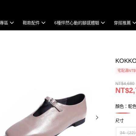
專區
鞋款配件
6種怦然心動的腳感體驗
穿搭推薦
KOK
宅配滿NT$
NT$4,680
NT$2,
顏色：駝
尺寸
34（22