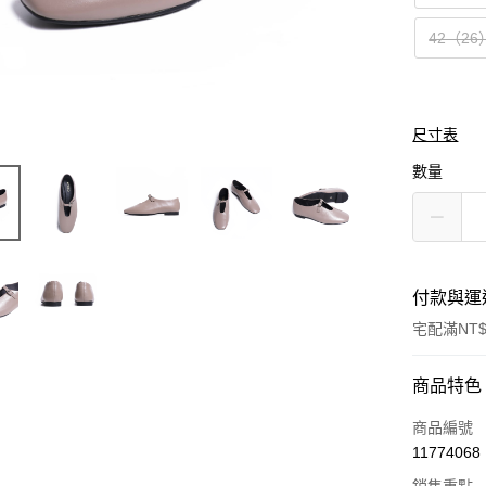
42（26
尺寸表
數量
付款與運
宅配滿NT$
付款方式
商品特色
信用卡一
商品編號
11774068
LINE Pay