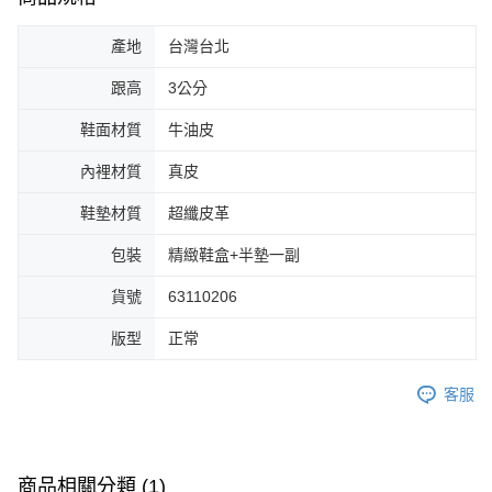
產地
台灣台北
跟高
3公分
鞋面材質
牛油皮
內裡材質
真皮
鞋墊材質
超纖皮革
包裝
精緻鞋盒+半墊一副
貨號
63110206
版型
正常
客服
商品相關分類 (1)