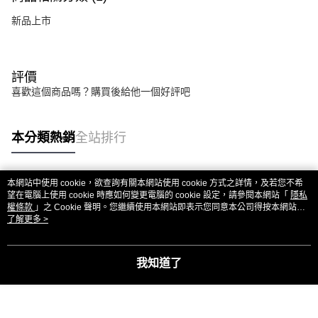
新品上市
評價
喜歡這個商品嗎？購買後給他一個好評吧
本分類熱銷
全站排行
本網站中使用 cookie，欲查詢有關本網站使用 cookie 方式之詳情，及若您不希
熱門標籤
望在電腦上使用 cookie 時應如何變更電腦的 cookie 設定，請參閱本網站「
隱私
權條款
」之 Cookie 聲明。您繼續使用本網站即表示您同意本公司得按本網站使
用條款之 Cookie 聲明使用 cookie。
了解更多 >
我知道了