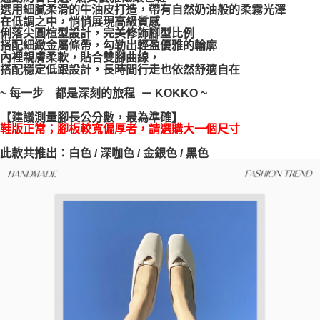
選用細膩柔滑的牛油皮打造，帶有自然奶油般的柔霧光澤
每筆NT$100，滿NT$999(含以上)免運費
【「AFTEE先享後付」結帳流程】
在低調之中，悄悄展現高級質感
１．於結帳方式選擇「AFTEE先享後付」後，將跳轉至「AFTEE先享後付」
俐落尖圓楦型設計，完美修飾腳型比例
結帳頁面，進行簡訊認證並確認金額後，即可完成結帳。
搭配細緻金屬條帶，勾勒出輕盈優雅的輪廓
２．訂單成立數日內，您將收到繳費通知簡訊。
內裡親膚柔軟，貼合雙腳曲線，
３．收到繳費通知簡訊後14天內，點擊此簡訊中的連結，可透過四大超商／
搭配穩定低跟設計，長時間行走也依然舒適自在
ATM／網路銀行／等多元方式進行付款，方視為交易完成。
※ 請注意：結帳手續完成當下不需立刻繳費，但若您需要取消訂單，請聯絡
~ 每一步 都是深刻的旅程 － KOKKO ~
購買商品的店家。未經商家同意取消之訂單仍視為有效，需透過AFTEE先享
後付繳納相關費用。
【建議測量腳長公分數，最為準確】
※ 交易是否成功請以「AFTEE先享後付 」之結帳頁面顯示為準，若有關於
鞋版正常；腳板較寬偏厚者，請選購大一個尺寸
是否繳費成功／繳費後需取消欲退款等相關疑問，請聯繫「AFTEE先享後付
此款共推出：白色 / 深咖色 / 金銀色 / 黑色
客戶支援中心」
https://netprotections.freshdesk.com/support/home
【注意事項】
１．透過由恩沛科技股份有限公司提供之「AFTEE先享後付」服務完成之交
易，需依本服務之必要範圍內提供個人資料，並將交易相關給付款項請求債
權轉讓予恩沛科技股份有限公司。
２．關於個人資料處理事宜，請瀏覽以下網址：
https://aftee.tw/terms/#terms3
３．未成年的使用者請事先徵得法定代理人或監護人之同意方可使用
「AFTEE先享後付」，若未經同意申辦者引起之損失，本公司不負相關責
任。
４．使用「AFTEE先享後付」時，將依據個別帳號之用戶狀況，依本公司即
時審查核予不同之上限額度；若仍有額度不足之情形，本公司將視審查結果
請求用戶進行身份認證。