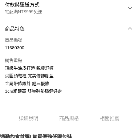
付款與運送方式
宅配滿NT$999免運
付款方式
商品特色
信用卡一次付款
商品編號
LINE Pay
11680300
Apple Pay
銷售重點
街口支付
頂級牛油皮打造 親膚舒適
尖圓頭鞋楦 完美修飾腳型
悠遊付
金屬帶條設計 經典優雅
AFTEE先享後付
3cm粗跟高 舒壓鞋墊穩健好走
相關說明
【關於「AFTEE先享後付」】
ATM付款
AFTEE先享後付是「在收到商品之後才付款」的支付方式。 讓您購物簡單
便利好安心！
詳細說明
商品規格
相關推薦
１．簡單：不需註冊會員、不需綁卡、不需儲值。
運送方式
２．便利：只要手機號碼，簡訊認證，即可結帳。
３．安心：先確認商品／服務後，再付款。
宅配通
通勤約會首選! 氣質優雅低跟包鞋