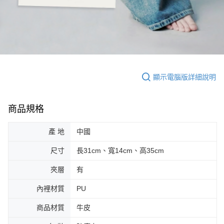
顯示電腦版詳細說明
商品規格
產 地
中國
尺寸
長31cm、寬14cm、高35cm
夾層
有
內裡材質
PU
商品材質
牛皮