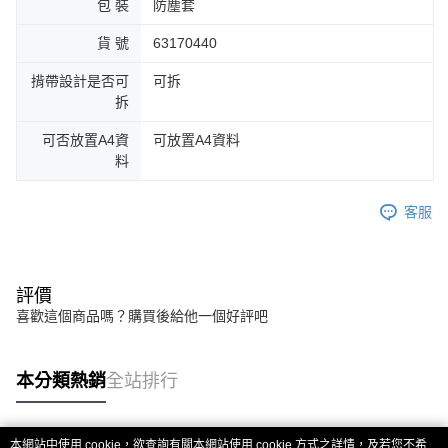
包 裝
防塵套
貨 號
63170440
揹帶設計是否可
可拆
拆
可否放置A4資
可放置A4資料
料
客服
評價
喜歡這個商品嗎？購買後給他一個好評吧
本分類熱銷
全站排行
本網站中使用 cookie，欲查詢有關本網站使用 cookie 方式之詳情，及若您不希