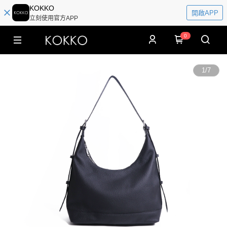
KOKKO
開啟APP
立刻使用官方APP
0
1
/
7