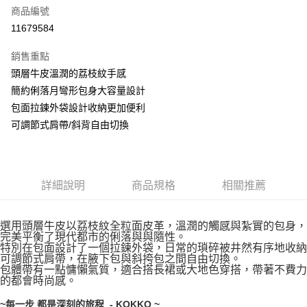
商品編號
LINE Pay
11679584
Apple Pay
銷售重點
街口支付
頭層牛皮溫潤的荔枝紋手感
簡約俐落月彎形包身大容量設計
悠遊付
包面拉鍊外袋設計收納更加便利
AFTEE先享後付
可調節式肩帶/斜背自由切換
相關說明
【關於「AFTEE先享後付」】
ATM付款
AFTEE先享後付是「在收到商品之後才付款」的支付方式。 讓您購物簡單
便利好安心！
詳細說明
商品規格
相關推薦
１．簡單：不需註冊會員、不需綁卡、不需儲值。
運送方式
２．便利：只要手機號碼，簡訊認證，即可結帳。
３．安心：先確認商品／服務後，再付款。
宅配通
選用頭層牛皮以荔枝紋全粒面皮革，溫潤的觸感與紮實的包身，
完美平衡了現代都市的俐落與與隨性。
每筆NT$100，滿NT$999(含以上)免運費
【「AFTEE先享後付」結帳流程】
特別在包面設計了一個拉鍊外袋，日常的瑣碎被井然有序地收納
１．於結帳方式選擇「AFTEE先享後付」後，將跳轉至「AFTEE先享後付」
可調節式肩帶，在腋下包與斜挎包之間自由切換。
結帳頁面，進行簡訊認證並確認金額後，即可完成結帳。
包體帶有一點慵懶氣質，適合搭長裙或大地色穿搭，帶著不費力
２．訂單成立數日內，您將收到繳費通知簡訊。
的都會時尚感。
３．收到繳費通知簡訊後14天內，點擊此簡訊中的連結，可透過四大超商／
ATM／網路銀行／等多元方式進行付款，方視為交易完成。
~每一步 都是深刻的旅程 - KOKKO ~