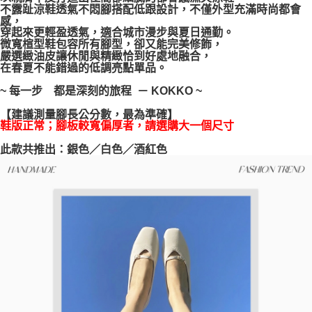
不露趾涼鞋透氣不悶腳搭配低跟設計，不僅外型充滿時尚都會
每筆NT$100，滿NT$999(含以上)免運費
【「AFTEE先享後付」結帳流程】
感，
１．於結帳方式選擇「AFTEE先享後付」後，將跳轉至「AFTEE先享後付」
穿起來更輕盈透氣，適合城市漫步與夏日通勤。
結帳頁面，進行簡訊認證並確認金額後，即可完成結帳。
微寬楦型鞋包容所有腳型，卻又能完美修飾，
２．訂單成立數日內，您將收到繳費通知簡訊。
嚴選緻油皮讓休閒與精緻恰到好處地融合，
３．收到繳費通知簡訊後14天內，點擊此簡訊中的連結，可透過四大超商／
在春夏不能錯過的低調亮點單品。
ATM／網路銀行／等多元方式進行付款，方視為交易完成。
※ 請注意：結帳手續完成當下不需立刻繳費，但若您需要取消訂單，請聯絡
~ 每一步 都是深刻的旅程 － KOKKO ~
購買商品的店家。未經商家同意取消之訂單仍視為有效，需透過AFTEE先享
後付繳納相關費用。
【建議測量腳長公分數，最為準確】
※ 交易是否成功請以「AFTEE先享後付 」之結帳頁面顯示為準，若有關於
鞋版正常；腳板較寬偏厚者，請選購大一個尺寸
是否繳費成功／繳費後需取消欲退款等相關疑問，請聯繫「AFTEE先享後付
此款共推出：銀色／白色／酒紅色
客戶支援中心」
https://netprotections.freshdesk.com/support/home
【注意事項】
１．透過由恩沛科技股份有限公司提供之「AFTEE先享後付」服務完成之交
易，需依本服務之必要範圍內提供個人資料，並將交易相關給付款項請求債
權轉讓予恩沛科技股份有限公司。
２．關於個人資料處理事宜，請瀏覽以下網址：
https://aftee.tw/terms/#terms3
３．未成年的使用者請事先徵得法定代理人或監護人之同意方可使用
「AFTEE先享後付」，若未經同意申辦者引起之損失，本公司不負相關責
任。
４．使用「AFTEE先享後付」時，將依據個別帳號之用戶狀況，依本公司即
時審查核予不同之上限額度；若仍有額度不足之情形，本公司將視審查結果
請求用戶進行身份認證。