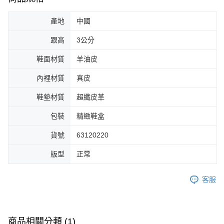
產地
中國
跟高
3公分
鞋面材質
羊油皮
內裡材質
真皮
鞋墊材質
超纖皮革
包裝
精緻鞋盒
貨號
63120220
版型
正常
客服
商品相關分類 (1)