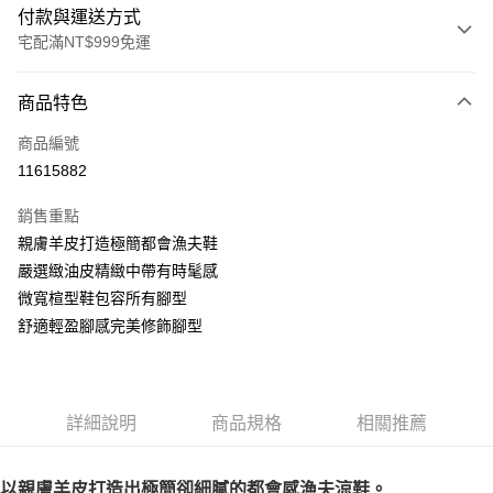
付款與運送方式
宅配滿NT$999免運
付款方式
商品特色
信用卡一次付款
商品編號
LINE Pay
11615882
Apple Pay
銷售重點
街口支付
親膚羊皮打造極簡都會漁夫鞋
嚴選緻油皮精緻中帶有時髦感
悠遊付
微寬楦型鞋包容所有腳型
AFTEE先享後付
舒適輕盈腳感完美修飾腳型
相關說明
【關於「AFTEE先享後付」】
ATM付款
AFTEE先享後付是「在收到商品之後才付款」的支付方式。 讓您購物簡單
便利好安心！
詳細說明
商品規格
相關推薦
１．簡單：不需註冊會員、不需綁卡、不需儲值。
運送方式
２．便利：只要手機號碼，簡訊認證，即可結帳。
３．安心：先確認商品／服務後，再付款。
宅配通
以親膚羊皮打造出極簡卻細膩的都會感漁夫涼鞋。