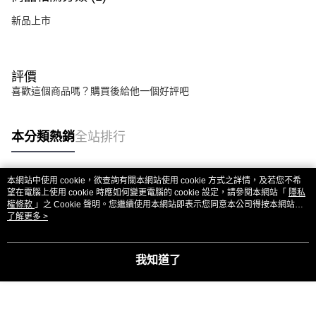
新品上市
評價
喜歡這個商品嗎？購買後給他一個好評吧
本分類熱銷
全站排行
本網站中使用 cookie，欲查詢有關本網站使用 cookie 方式之詳情，及若您不希
熱門標籤
望在電腦上使用 cookie 時應如何變更電腦的 cookie 設定，請參閱本網站「
隱私
權條款
」之 Cookie 聲明。您繼續使用本網站即表示您同意本公司得按本網站使
用條款之 Cookie 聲明使用 cookie。
了解更多 >
我知道了