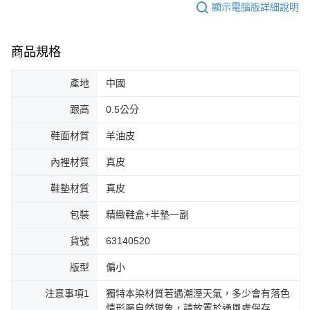
顯示電腦版詳細說明
商品規格
產地
中國
跟高
0.5公分
鞋面材質
羊油皮
內裡材質
真皮
鞋墊材質
真皮
包裝
精緻鞋盒+半墊一副
貨號
63140520
版型
偏小
注意事項1
獨特本染材質若遇潮溼天氣，多少會有落色
情形屬自然現象，請放置於通風處保存