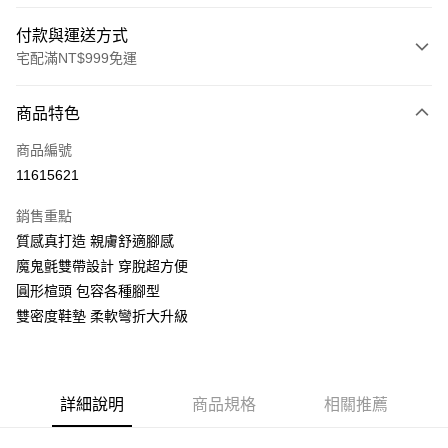
付款與運送方式
宅配滿NT$999免運
付款方式
商品特色
信用卡一次付款
商品編號
LINE Pay
11615621
Apple Pay
銷售重點
街口支付
質感真打造 親膚舒適腳感
魔鬼氈雙帶設計 穿脫超方便
悠遊付
圓形楦頭 包容各種腳型
AFTEE先享後付
雙密度鞋墊 柔軟彎折大升級
相關說明
【關於「AFTEE先享後付」】
ATM付款
AFTEE先享後付是「在收到商品之後才付款」的支付方式。 讓您購物簡單
便利好安心！
詳細說明
商品規格
相關推薦
１．簡單：不需註冊會員、不需綁卡、不需儲值。
運送方式
２．便利：只要手機號碼，簡訊認證，即可結帳。
３．安心：先確認商品／服務後，再付款。