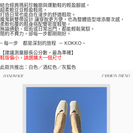
宅配通
結合經典瑪莉珍輪廓與運動鞋的輕盈腳感，
超柔軟豆豆輕盈鞋底，
每筆NT$100，滿NT$999(含以上)免運費
【「AFTEE先享後付」結帳流程】
打造日常也能自在漫步的舒適鞋款。
１．於結帳方式選擇「AFTEE先享後付」後，將跳轉至「AFTEE先享後付」
魔鬼氈雙帶設計 讓穿脫更方便，也為整體造型增添層次感，
結帳頁面，進行簡訊認證並確認金額後，即可完成結帳。
柔軟包覆的鞋身搭配雙密度鞋墊，
２．訂單成立數日內，您將收到繳費通知簡訊。
無論通勤、逛街或日常出門，都能輕鬆駕馭。
３．收到繳費通知簡訊後14天內，點擊此簡訊中的連結，可透過四大超商／
簡約不費力，卻每一步都剛剛好。
ATM／網路銀行／等多元方式進行付款，方視為交易完成。
※ 請注意：結帳手續完成當下不需立刻繳費，但若您需要取消訂單，請聯絡
~ 每一步 都是深刻的旅程 － KOKKO ~
購買商品的店家。未經商家同意取消之訂單仍視為有效，需透過AFTEE先享
【建議測量腳長公分數，最為準確】
後付繳納相關費用。
鞋版偏小，請選購大一個尺寸
※ 交易是否成功請以「AFTEE先享後付 」之結帳頁面顯示為準，若有關於
是否繳費成功／繳費後需取消欲退款等相關疑問，請聯繫「AFTEE先享後付
此款共推出：白色／酒紅色／灰藍色
客戶支援中心」
https://netprotections.freshdesk.com/support/home
【注意事項】
１．透過由恩沛科技股份有限公司提供之「AFTEE先享後付」服務完成之交
易，需依本服務之必要範圍內提供個人資料，並將交易相關給付款項請求債
權轉讓予恩沛科技股份有限公司。
２．關於個人資料處理事宜，請瀏覽以下網址：
https://aftee.tw/terms/#terms3
３．未成年的使用者請事先徵得法定代理人或監護人之同意方可使用
「AFTEE先享後付」，若未經同意申辦者引起之損失，本公司不負相關責
任。
４．使用「AFTEE先享後付」時，將依據個別帳號之用戶狀況，依本公司即