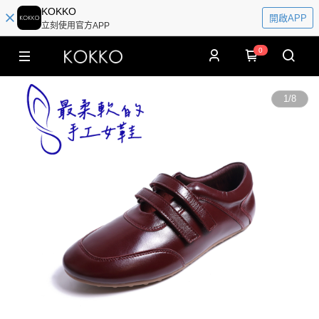
KOKKO
開啟APP
立刻使用官方APP
0
1
/
8