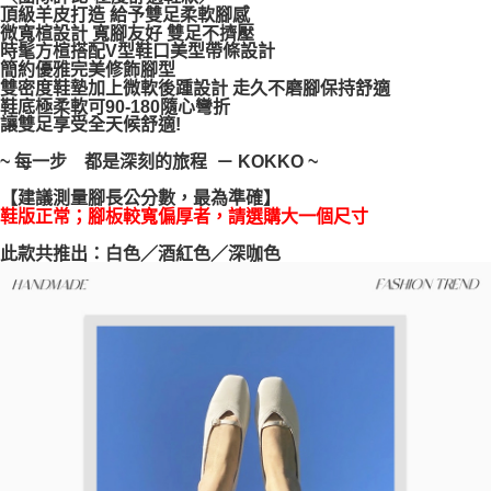
頂級羊皮打造 給予雙足柔軟腳感
每筆NT$100，滿NT$999(含以上)免運費
【「AFTEE先享後付」結帳流程】
微寬楦設計 寬腳友好 雙足不擠壓
１．於結帳方式選擇「AFTEE先享後付」後，將跳轉至「AFTEE先享後付」
時髦方楦搭配V型鞋口美型帶條設計
結帳頁面，進行簡訊認證並確認金額後，即可完成結帳。
簡約優雅完美修飾腳型
２．訂單成立數日內，您將收到繳費通知簡訊。
雙密度鞋墊加上微軟後踵設計 走久不磨腳保持舒適
３．收到繳費通知簡訊後14天內，點擊此簡訊中的連結，可透過四大超商／
鞋底極柔軟可90-180隨心彎折
ATM／網路銀行／等多元方式進行付款，方視為交易完成。
讓雙足享受全天候舒適!
※ 請注意：結帳手續完成當下不需立刻繳費，但若您需要取消訂單，請聯絡
購買商品的店家。未經商家同意取消之訂單仍視為有效，需透過AFTEE先享
~ 每一步 都是深刻的旅程 － KOKKO ~
後付繳納相關費用。
※ 交易是否成功請以「AFTEE先享後付 」之結帳頁面顯示為準，若有關於
【建議測量腳長公分數，最為準確】
是否繳費成功／繳費後需取消欲退款等相關疑問，請聯繫「AFTEE先享後付
鞋版正常；腳板較寬偏厚者，請選購大一個尺寸
客戶支援中心」
https://netprotections.freshdesk.com/support/home
此款共推出：白色／酒紅色／深咖色
【注意事項】
１．透過由恩沛科技股份有限公司提供之「AFTEE先享後付」服務完成之交
易，需依本服務之必要範圍內提供個人資料，並將交易相關給付款項請求債
權轉讓予恩沛科技股份有限公司。
２．關於個人資料處理事宜，請瀏覽以下網址：
https://aftee.tw/terms/#terms3
３．未成年的使用者請事先徵得法定代理人或監護人之同意方可使用
「AFTEE先享後付」，若未經同意申辦者引起之損失，本公司不負相關責
任。
４．使用「AFTEE先享後付」時，將依據個別帳號之用戶狀況，依本公司即
時審查核予不同之上限額度；若仍有額度不足之情形，本公司將視審查結果
請求用戶進行身份認證。