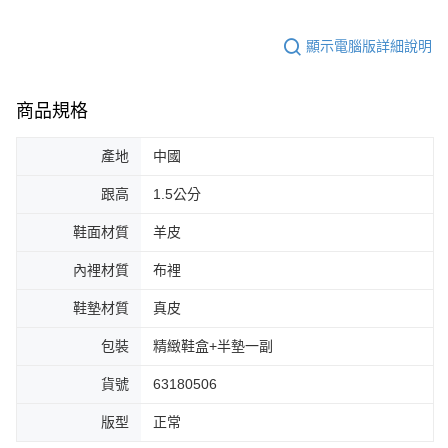
顯示電腦版詳細說明
商品規格
產地
中國
跟高
1.5公分
鞋面材質
羊皮
內裡材質
布裡
鞋墊材質
真皮
包裝
精緻鞋盒+半墊一副
貨號
63180506
版型
正常