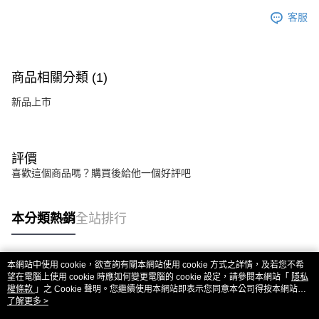
客服
商品相關分類 (1)
新品上市
評價
喜歡這個商品嗎？購買後給他一個好評吧
本分類熱銷
全站排行
本網站中使用 cookie，欲查詢有關本網站使用 cookie 方式之詳情，及若您不希
熱門標籤
望在電腦上使用 cookie 時應如何變更電腦的 cookie 設定，請參閱本網站「
隱私
權條款
」之 Cookie 聲明。您繼續使用本網站即表示您同意本公司得按本網站使
用條款之 Cookie 聲明使用 cookie。
了解更多 >