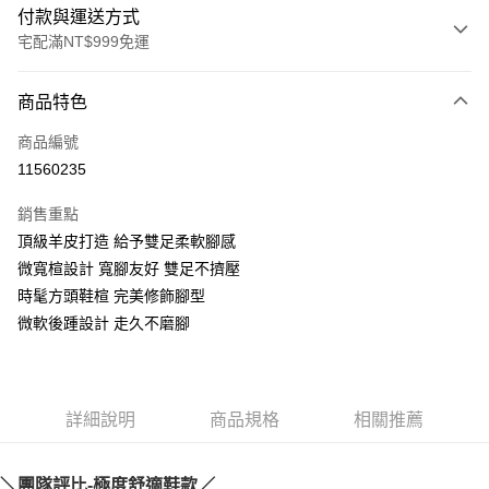
付款與運送方式
宅配滿NT$999免運
付款方式
商品特色
信用卡一次付款
商品編號
LINE Pay
11560235
Apple Pay
銷售重點
街口支付
頂級羊皮打造 給予雙足柔軟腳感
微寬楦設計 寬腳友好 雙足不擠壓
悠遊付
時髦方頭鞋楦 完美修飾腳型
AFTEE先享後付
微軟後踵設計 走久不磨腳
相關說明
【關於「AFTEE先享後付」】
ATM付款
AFTEE先享後付是「在收到商品之後才付款」的支付方式。 讓您購物簡單
便利好安心！
詳細說明
商品規格
相關推薦
１．簡單：不需註冊會員、不需綁卡、不需儲值。
運送方式
２．便利：只要手機號碼，簡訊認證，即可結帳。
３．安心：先確認商品／服務後，再付款。
宅配通
＼團隊評比-極度舒適鞋款／