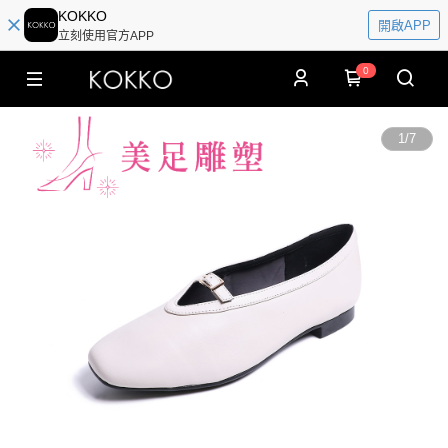
KOKKO
開啟APP
立刻使用官方APP
0
1
/
7