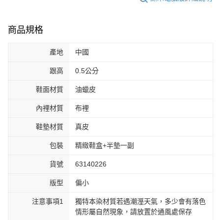
商品規格
產地
中國
跟高
0.5公分
鞋面材質
油蠟皮
內裡材質
布裡
鞋墊材質
真皮
包裝
精緻鞋盒+半墊一副
貨號
63140226
版型
偏小
注意事項1
獨特本染材質若遇潮溼天氣，多少會有落色
情形屬自然現象，請放置於通風處保存