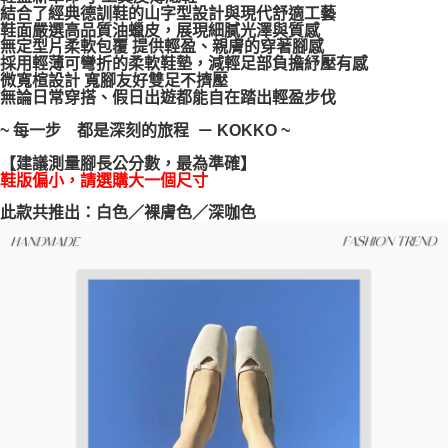
結合了經典德訓鞋的山字型設計與現代舒適工藝
每筆NT$100，滿NT$999(含以上)免運費
【「AFTEE先享後付」結帳流程】
鞋面嚴選高品質油蠟皮，展現細膩光澤與質感
１．於結帳方式選擇「AFTEE先享後付」後，將跳轉至「AFTEE先享後付」
無定型片柔軟包覆 提供輕盈、親膚的穿著腳感
結帳頁面，進行簡訊認證並確認金額後，即可完成結帳。
採用輕薄可彎折的柔軟鞋墊，減輕足部負擔紓壓有感
２．訂單成立數日內，您將收到繳費通知簡訊。
微寬楦設計 寬腳友好雙足不擠壓
３．收到繳費通知簡訊後14天內，點擊此簡訊中的連結，可透過四大超商／
無論日常穿搭、假日出遊都能自在踏出輕盈步伐
ATM／網路銀行／等多元方式進行付款，方視為交易完成。
※ 請注意：結帳手續完成當下不需立刻繳費，但若您需要取消訂單，請聯絡
~ 每一步 都是深刻的旅程 － KOKKO ~
購買商品的店家。未經商家同意取消之訂單仍視為有效，需透過AFTEE先享
後付繳納相關費用。
【建議測量腳長公分數，最為準確】
※ 交易是否成功請以「AFTEE先享後付 」之結帳頁面顯示為準，若有關於
鞋版偏小，請選購大一個尺寸
是否繳費成功／繳費後需取消欲退款等相關疑問，請聯繫「AFTEE先享後付
此款共推出：白色／裸膚色／深咖色
客戶支援中心」
https://netprotections.freshdesk.com/support/home
【注意事項】
１．透過由恩沛科技股份有限公司提供之「AFTEE先享後付」服務完成之交
易，需依本服務之必要範圍內提供個人資料，並將交易相關給付款項請求債
權轉讓予恩沛科技股份有限公司。
２．關於個人資料處理事宜，請瀏覽以下網址：
https://aftee.tw/terms/#terms3
３．未成年的使用者請事先徵得法定代理人或監護人之同意方可使用
「AFTEE先享後付」，若未經同意申辦者引起之損失，本公司不負相關責
任。
４．使用「AFTEE先享後付」時，將依據個別帳號之用戶狀況，依本公司即
時審查核予不同之上限額度；若仍有額度不足之情形，本公司將視審查結果
請求用戶進行身份認證。