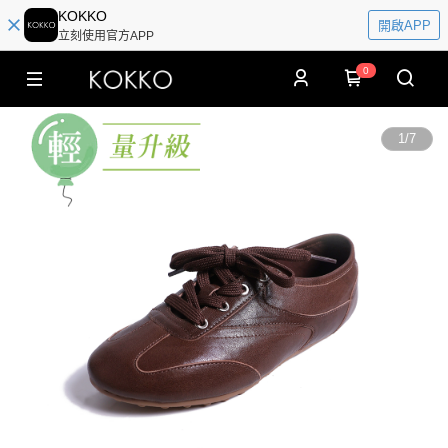
KOKKO
開啟APP
立刻使用官方APP
0
1
/
7