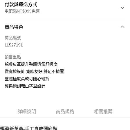
付款與運送方式
宅配滿NT$999免運
付款方式
商品特色
信用卡一次付款
商品編號
LINE Pay
11527191
Apple Pay
銷售重點
街口支付
親膚皮革提升鞋體透氣舒適度
微寬楦設計 寬腳友好 雙足不擠壓
悠遊付
整體極度柔軟可隨心彎折
AFTEE先享後付
經典德訓鞋山字型設計
相關說明
【關於「AFTEE先享後付」】
ATM付款
AFTEE先享後付是「在收到商品之後才付款」的支付方式。 讓您購物簡單
便利好安心！
詳細說明
商品規格
相關推薦
１．簡單：不需註冊會員、不需綁卡、不需儲值。
運送方式
２．便利：只要手機號碼，簡訊認證，即可結帳。
３．安心：先確認商品／服務後，再付款。
宅配通
輕盈新革命-手工真皮薄底鞋