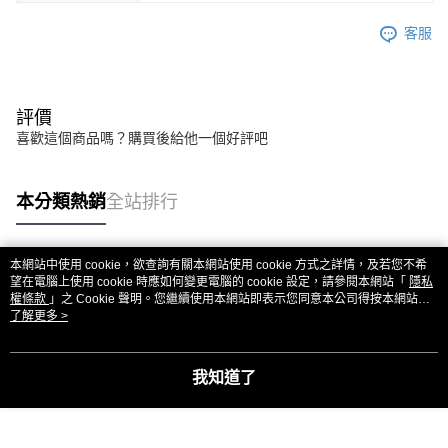
客服
評價
喜歡這個商品嗎？購買後給他一個好評吧
本分類熱銷
全站排行
本網站中使用 cookie，欲查詢有關本網站使用 cookie 方式之詳情，及若您不希
熱門標籤
望在電腦上使用 cookie 時應如何變更電腦的 cookie 設定，請參閱本網站「
隱私
權條款
」之 Cookie 聲明。您繼續使用本網站即表示您同意本公司得按本網站使
用條款之 Cookie 聲明使用 cookie。
了解更多 >
我知道了