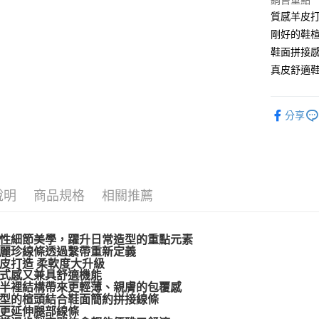
銷售重點
Apple Pay
質感羊皮打
剛好的鞋楦
街口支付
鞋面拼接感
悠遊付
真皮舒適鞋
AFTEE先
相關說明
分享
【關於「A
ATM付款
AFTEE
便利好安
１．簡單
２．便利
運送方式
３．安心
說明
商品規格
相關推薦
宅配通
【「AFT
每筆NT$1
１．於結帳
付」結帳
性細節美學，躍升日常造型的重點元素
２．訂單
麗珍線條透過繫帶重新定義
皮打造 柔軟度大升級
３．收到繳
式感又兼具舒適機能
／ATM／
半裡結構帶來更輕薄、親膚的包覆感
※ 請注意
型的楦頭結合鞋面簡約拼接線條
絡購買商品
更延伸腿部線條
先享後付