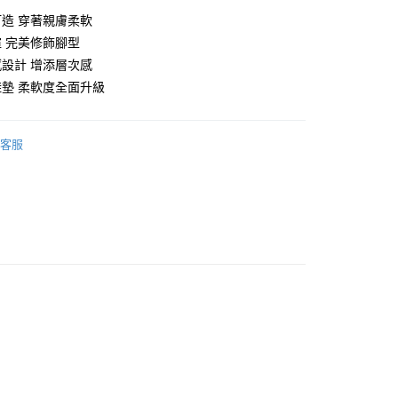
造 穿著親膚柔軟
 完美修飾腳型
設計 增添層次感
墊 柔軟度全面升級
享後付
客服
FTEE先享後付」】
先享後付是「在收到商品之後才付款」的支付方式。 讓您購物簡單
心！
：不需註冊會員、不需綁卡、不需儲值。
：只要手機號碼，簡訊認證，即可結帳。
：先確認商品／服務後，再付款。
EE先享後付」結帳流程】
00，滿NT$999(含以上)免運費
方式選擇「AFTEE先享後付」後，將跳轉至「AFTEE先享後
頁面，進行簡訊認證並確認金額後，即可完成結帳。
成立數日內，您將收到繳費通知簡訊。
費通知簡訊後14天內，點擊此簡訊中的連結，可透過四大超商
網路銀行／等多元方式進行付款，方視為交易完成。
：結帳手續完成當下不需立刻繳費，但若您需要取消訂單，請聯
的店家。未經商家同意取消之訂單仍視為有效，需透過AFTEE
繳納相關費用。