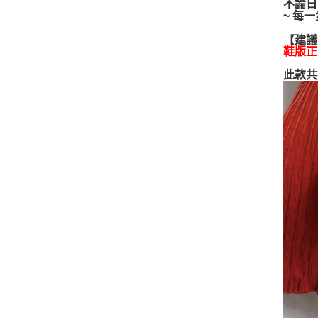
不論日
~ 每
【建議
鞋版正
此款共推