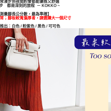
常漫步到夜間約會都能優雅又舒適
※ 交易是
一步 都是深刻的旅程 － KOKKO ~
是否繳費成
付客戶支
測量腳長公分數，最為準確】
常；腳板較寬偏厚者，請選購大一個尺寸
【注意事
１．透過由
出：白色 / 粉紫色 / 黑色 / 可可色
交易，需
求債權轉
２．關於
https://aft
３．未成
「AFTE
任。
４．使用「
即時審查
結果請求
５．嚴禁
形，恩沛
動。