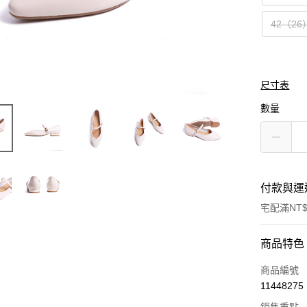
42（26
尺寸表
數量
付款與運
宅配滿NT$
付款方式
商品特色
信用卡一
商品編號
11448275
LINE Pay