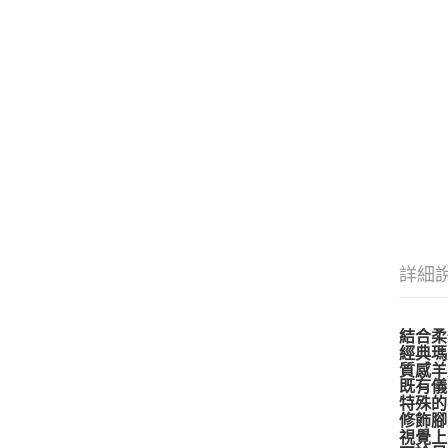
詳細
結合柔
經典瑪
質感羊
既有儀
特殊的
修飾腳
視覺上