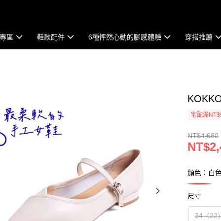
專區
鞋款配件
6種怦然心動的腳感體驗
穿搭推薦
KOK
宅配滿NT$
NT$4,680
NT$2,
顏色：白
尺寸
34（22