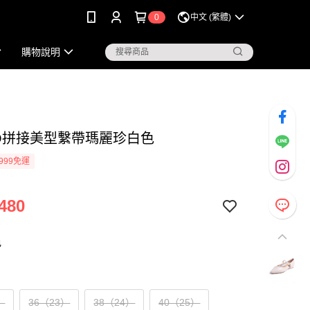
0
中文 (繁體)
購物說明
KO拼接美型繫帶瑪麗珍白色
999免運
480
色
）
36（23）
38（24）
40（25）