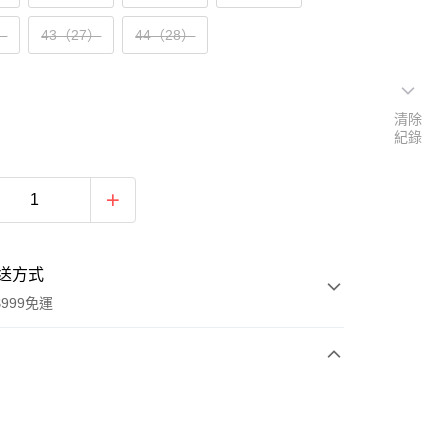
）
43（27）
44（28）
清除
紀錄
送方式
999免運
次付款