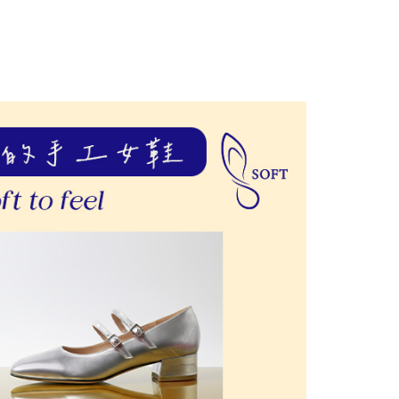
否成功請以「AFTEE先享後付 」之結帳頁面顯示為準，若有關於
功／繳費後需取消欲退款等相關疑問，請聯繫「AFTEE先享後
援中心」
https://netprotections.freshdesk.com/support/home
項】
恩沛科技股份有限公司提供之「AFTEE先享後付」服務完成之
依本服務之必要範圍內提供個人資料，並將交易相關給付款項請
讓予恩沛科技股份有限公司。
個人資料處理事宜，請瀏覽以下網址：
ee.tw/terms/#terms3
年的使用者請事先徵得法定代理人或監護人之同意方可使用
E先享後付」，若未經同意申辦者引起之損失，本公司不負相關責
AFTEE先享後付」時，將依據個別帳號之用戶狀況，依本公司
核予不同之上限額度；若仍有額度不足之情形，本公司將視審查
用戶進行身份認證。
一人註冊多個帳號或使用他人資訊註冊。若發現惡意使用之情
科技股份有限公司將有權停止該用戶之使用額度並採取法律行