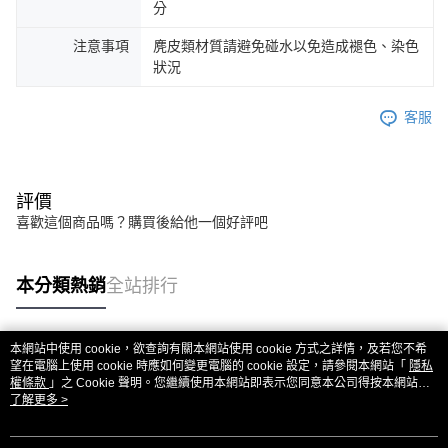
分
注意事項
麂皮類材質請避免碰水以免造成褪色、染色
狀況
客服
評價
喜歡這個商品嗎？購買後給他一個好評吧
本分類熱銷
全站排行
本網站中使用 cookie，欲查詢有關本網站使用 cookie 方式之詳情，及若您不希
熱門標籤
望在電腦上使用 cookie 時應如何變更電腦的 cookie 設定，請參閱本網站「
隱私
權條款
」之 Cookie 聲明。您繼續使用本網站即表示您同意本公司得按本網站使
用條款之 Cookie 聲明使用 cookie。
了解更多 >