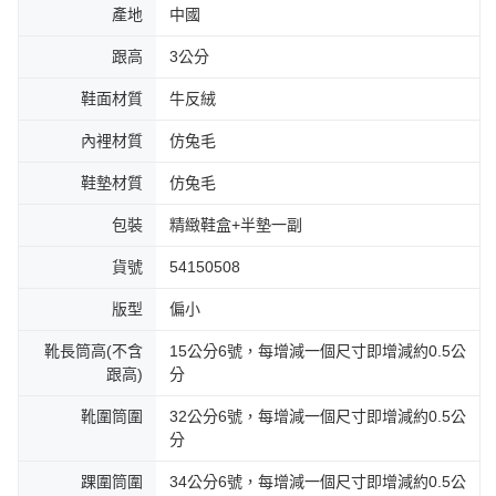
產地
中國
跟高
3公分
鞋面材質
牛反絨
內裡材質
仿兔毛
鞋墊材質
仿兔毛
包裝
精緻鞋盒+半墊一副
貨號
54150508
版型
偏小
靴長筒高(不含
15公分6號，每增減一個尺寸即增減約0.5公
跟高)
分
靴圍筒圍
32公分6號，每增減一個尺寸即增減約0.5公
分
踝圍筒圍
34公分6號，每增減一個尺寸即增減約0.5公