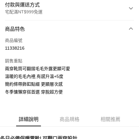
付款與運送方式
宅配滿NT$999免運
付款方式
商品特色
信用卡一次付款
商品編號
LINE Pay
11338216
Apple Pay
銷售重點
街口支付
兩穿靴筒可翻摺毛毛外露更顯可愛
溫暖的毛毛內裡,有感升溫+5度
悠遊付
簡約條帶飾釦點綴 更顯層次感
AFTEE先享後付
冬季慵懶穿搭首選 穿脫超方便
相關說明
【關於「AFTEE先享後付」】
ATM付款
AFTEE先享後付是「在收到商品之後才付款」的支付方式。 讓您購物簡單
便利好安心！
詳細說明
商品規格
相關推薦
１．簡單：不需註冊會員、不需綁卡、不需儲值。
運送方式
２．便利：只要手機號碼，簡訊認證，即可結帳。
３．安心：先確認商品／服務後，再付款。
宅配通
冬日必備保暖雪靴! 可翻口兩穿設計