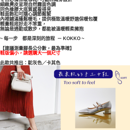
每筆NT$100，滿NT$999(含以上)免運費
細緻麂皮呈現自然霧面色調
【「AFTEE先享後付」結帳流程】
同色橡膠大底質感看得見
１．於結帳方式選擇「AFTEE先享後付」後，將跳轉至「AFTEE先享後付」
鞋面飾扣可隨心調節鬆緊
結帳頁面，進行簡訊認證並確認金額後，即可完成結帳。
內裡鋪滿蓬鬆暖毛，提供極致溫暖舒適保暖包覆
２．訂單成立數日內，您將收到繳費通知簡訊。
輕量鞋底好走不笨重，
３．收到繳費通知簡訊後14天內，點擊此簡訊中的連結，可透過四大超商／
無論是通勤或散步，都能被溫暖輕柔擁抱
ATM／網路銀行／等多元方式進行付款，方視為交易完成。
※ 請注意：結帳手續完成當下不需立刻繳費，但若您需要取消訂單，請聯絡
~ 每一步 都是深刻的旅程 － KOKKO ~
購買商品的店家。未經商家同意取消之訂單仍視為有效，需透過AFTEE先享
後付繳納相關費用。
【建議測量腳長公分數，最為準確】
※ 交易是否成功請以「AFTEE先享後付 」之結帳頁面顯示為準，若有關於
鞋版偏小，請選購大一個尺寸
是否繳費成功／繳費後需取消欲退款等相關疑問，請聯繫「AFTEE先享後付
客戶支援中心」
https://netprotections.freshdesk.com/support/home
此款共推出：駝灰色／卡其色
【注意事項】
１．透過由恩沛科技股份有限公司提供之「AFTEE先享後付」服務完成之交
易，需依本服務之必要範圍內提供個人資料，並將交易相關給付款項請求債
權轉讓予恩沛科技股份有限公司。
２．關於個人資料處理事宜，請瀏覽以下網址：
https://aftee.tw/terms/#terms3
３．未成年的使用者請事先徵得法定代理人或監護人之同意方可使用
「AFTEE先享後付」，若未經同意申辦者引起之損失，本公司不負相關責
任。
４．使用「AFTEE先享後付」時，將依據個別帳號之用戶狀況，依本公司即
時審查核予不同之上限額度；若仍有額度不足之情形，本公司將視審查結果
請求用戶進行身份認證。