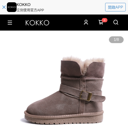
KOKKO
開啟APP
立刻使用官方APP
0
1
/
8