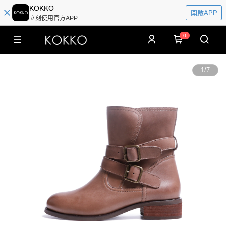
KOKKO
開啟APP
立刻使用官方APP
0
1
/
7