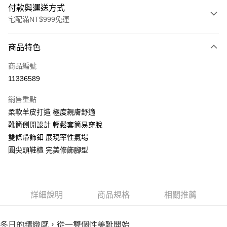
付款與運送方式
宅配滿NT$999免運
付款方式
商品特色
信用卡一次付款
商品編號
LINE Pay
11336589
Apple Pay
銷售重點
街口支付
柔軟羊皮打造 極度親膚舒適
靴筒側開設計 輕鬆套筒易穿脫
悠遊付
雙條帶飾釦 展現率性氣場
AFTEE先享後付
圓尖頭鞋楦 完美修飾腳型
相關說明
【關於「AFTEE先享後付」】
ATM付款
AFTEE先享後付是「在收到商品之後才付款」的支付方式。 讓您購物簡單
便利好安心！
詳細說明
商品規格
相關推薦
１．簡單：不需註冊會員、不需綁卡、不需儲值。
運送方式
２．便利：只要手機號碼，簡訊認證，即可結帳。
３．安心：先確認商品／服務後，再付款。
宅配通
冬日的精緻感，從一雙個性美靴開始