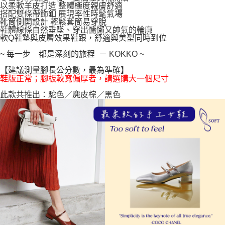
以柔軟羊皮打造 整體極度親膚舒適
每筆NT$100，滿NT$999(含以上)免運費
【「AFTEE先享後付」結帳流程】
搭配雙條帶飾釦 展現率性時髦氣場
１．於結帳方式選擇「AFTEE先享後付」後，將跳轉至「AFTEE先享後付」
靴筒側開設計 輕鬆套筒易穿脫
結帳頁面，進行簡訊認證並確認金額後，即可完成結帳。
鞋體線條自然垂墜、穿出慵懶又帥氣的輪廓
２．訂單成立數日內，您將收到繳費通知簡訊。
軟Q鞋墊與皮層效果鞋跟，舒適與美型同時到位
３．收到繳費通知簡訊後14天內，點擊此簡訊中的連結，可透過四大超商／
ATM／網路銀行／等多元方式進行付款，方視為交易完成。
~ 每一步 都是深刻的旅程 － KOKKO ~
※ 請注意：結帳手續完成當下不需立刻繳費，但若您需要取消訂單，請聯絡
【建議測量腳長公分數，最為準確】
購買商品的店家。未經商家同意取消之訂單仍視為有效，需透過AFTEE先享
鞋版正常；腳板較寬偏厚者，請選購大一個尺寸
後付繳納相關費用。
※ 交易是否成功請以「AFTEE先享後付 」之結帳頁面顯示為準，若有關於
此款共推出：駝色／麂皮棕／黑色
是否繳費成功／繳費後需取消欲退款等相關疑問，請聯繫「AFTEE先享後付
客戶支援中心」
https://netprotections.freshdesk.com/support/home
【注意事項】
１．透過由恩沛科技股份有限公司提供之「AFTEE先享後付」服務完成之交
易，需依本服務之必要範圍內提供個人資料，並將交易相關給付款項請求債
權轉讓予恩沛科技股份有限公司。
２．關於個人資料處理事宜，請瀏覽以下網址：
https://aftee.tw/terms/#terms3
３．未成年的使用者請事先徵得法定代理人或監護人之同意方可使用
「AFTEE先享後付」，若未經同意申辦者引起之損失，本公司不負相關責
任。
４．使用「AFTEE先享後付」時，將依據個別帳號之用戶狀況，依本公司即
時審查核予不同之上限額度；若仍有額度不足之情形，本公司將視審查結果
請求用戶進行身份認證。