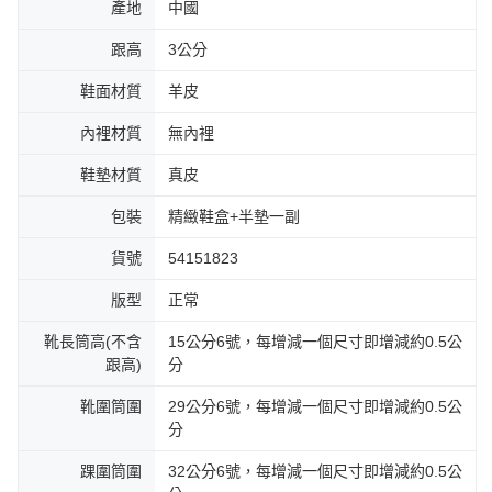
產地
中國
跟高
3公分
鞋面材質
羊皮
內裡材質
無內裡
鞋墊材質
真皮
包裝
精緻鞋盒+半墊一副
貨號
54151823
版型
正常
靴長筒高(不含
15公分6號，每增減一個尺寸即增減約0.5公
跟高)
分
靴圍筒圍
29公分6號，每增減一個尺寸即增減約0.5公
分
踝圍筒圍
32公分6號，每增減一個尺寸即增減約0.5公