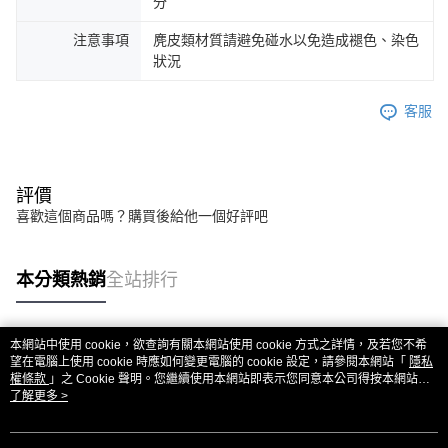
分
注意事項
麂皮類材質請避免碰水以免造成褪色、染色
狀況
客服
評價
喜歡這個商品嗎？購買後給他一個好評吧
本分類熱銷
全站排行
本網站中使用 cookie，欲查詢有關本網站使用 cookie 方式之詳情，及若您不希
熱門標籤
望在電腦上使用 cookie 時應如何變更電腦的 cookie 設定，請參閱本網站「
隱私
權條款
」之 Cookie 聲明。您繼續使用本網站即表示您同意本公司得按本網站使
用條款之 Cookie 聲明使用 cookie。
了解更多 >