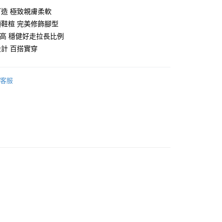
造 極致親膚柔軟
鞋楦 完美修飾腳型
粗跟高 穩健好走拉長比例
計 百搭實穿
享後付
客服
FTEE先享後付」】
先享後付是「在收到商品之後才付款」的支付方式。 讓您購物簡單
心！
：不需註冊會員、不需綁卡、不需儲值。
：只要手機號碼，簡訊認證，即可結帳。
：先確認商品／服務後，再付款。
EE先享後付」結帳流程】
00，滿NT$999(含以上)免運費
方式選擇「AFTEE先享後付」後，將跳轉至「AFTEE先享後
頁面，進行簡訊認證並確認金額後，即可完成結帳。
成立數日內，您將收到繳費通知簡訊。
費通知簡訊後14天內，點擊此簡訊中的連結，可透過四大超商
網路銀行／等多元方式進行付款，方視為交易完成。
：結帳手續完成當下不需立刻繳費，但若您需要取消訂單，請聯
的店家。未經商家同意取消之訂單仍視為有效，需透過AFTEE
繳納相關費用。