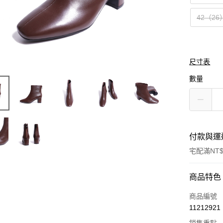
42（26
尺寸表
數量
付款與運
宅配滿NT$
付款方式
商品特色
信用卡一
商品編號
11212921
LINE Pay