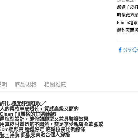
銷售重點
Apple Pay
嚴選羊皮打
時髦微方頭
街口支付
5.5cm
悠遊付
簡約素面設
AFTEE先
相關說明
分享
【關於「A
ATM付款
AFTEE
便利好安
１．簡單
２．便利
運送方式
３．安心
說明
商品規格
相關推薦
宅配通
【「AFT
每筆NT$1
１．於結帳
付」結帳
評比-極度舒適鞋款／
２．訂單
人的柔軟羊皮短靴，質感高級又簡約
lean Fit風格的首選鞋款!
３．收到繳
扁楦型設計，能修飾腳型又兼具裝腳效果
／ATM／
用真皮材質透氣不悶熱，雙足享受親膚柔軟腳感
※ 請注意
.5cm粗跟高 穩健好走 輕鬆拉長比例線條
絡購買商品
裝、洋裝 都能完美融合個人穿搭
先享後付