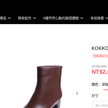
專區
鞋款配件
6種怦然心動的腳感體驗
穿搭推薦
KOK
宅配滿NT$
NT$8,980
NT$2,
顏色：深
尺寸
34（22