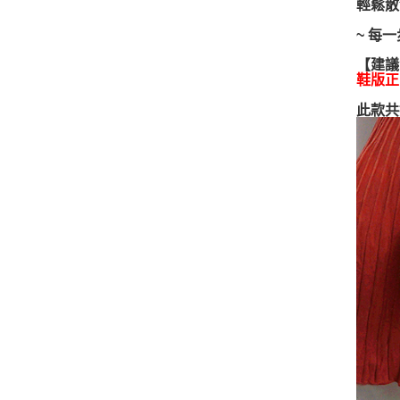
輕鬆散
~ 每
【建議
鞋版正
此款共