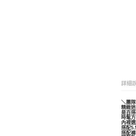
詳細
＼團隊
精緻迷
是百搭C
時髦方
內裡選
搭配5
搭配褲