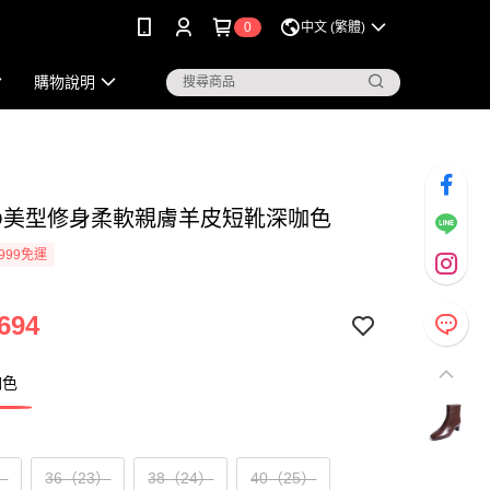
0
中文 (繁體)
購物說明
KO美型修身柔軟親膚羊皮短靴深咖色
999免運
694
咖色
）
36（23）
38（24）
40（25）