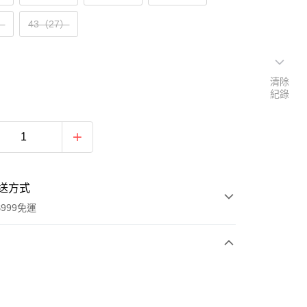
）
43（27）
清除
紀錄
送方式
999免運
次付款