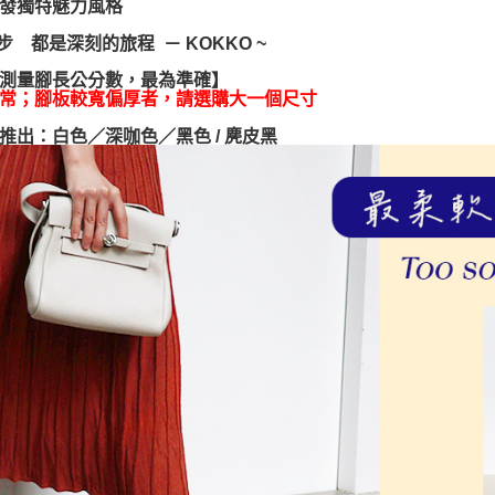
發獨特魅力風格
※ 交易是
是否繳費成
一步 都是深刻的旅程 － KOKKO ~
付客戶支
測量腳長公分數，最為準確】
【注意事
常；腳板較寬偏厚者，請選購大一個尺寸
１．透過由
交易，需
推出：白色／深咖色／黑色 / 麂皮黑
求債權轉
２．關於
https://aft
３．未成
「AFTE
任。
４．使用「
即時審查
結果請求
５．嚴禁
形，恩沛
動。