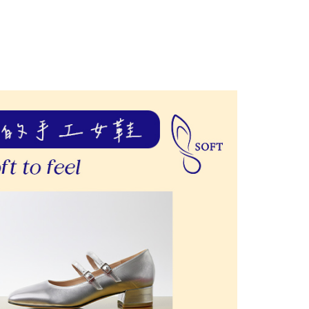
否成功請以「AFTEE先享後付 」之結帳頁面顯示為準，若有關於
功／繳費後需取消欲退款等相關疑問，請聯繫「AFTEE先享後
援中心」
https://netprotections.freshdesk.com/support/home
項】
恩沛科技股份有限公司提供之「AFTEE先享後付」服務完成之
依本服務之必要範圍內提供個人資料，並將交易相關給付款項請
讓予恩沛科技股份有限公司。
個人資料處理事宜，請瀏覽以下網址：
ee.tw/terms/#terms3
年的使用者請事先徵得法定代理人或監護人之同意方可使用
E先享後付」，若未經同意申辦者引起之損失，本公司不負相關責
AFTEE先享後付」時，將依據個別帳號之用戶狀況，依本公司
核予不同之上限額度；若仍有額度不足之情形，本公司將視審查
用戶進行身份認證。
一人註冊多個帳號或使用他人資訊註冊。若發現惡意使用之情
科技股份有限公司將有權停止該用戶之使用額度並採取法律行