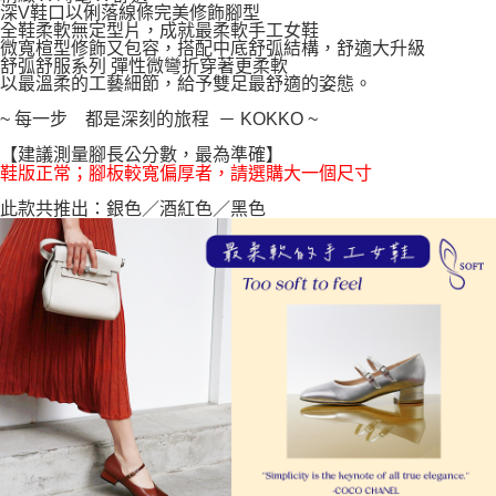
深V鞋口以俐落線條完美修飾腳型
每筆NT$100，滿NT$999(含以上)免運費
【「AFTEE先享後付」結帳流程】
全鞋柔軟無定型片，成就最柔軟手工女鞋
１．於結帳方式選擇「AFTEE先享後付」後，將跳轉至「AFTEE先享後付」
微寬楦型修飾又包容，搭配中底舒弧結構，舒適大升級
結帳頁面，進行簡訊認證並確認金額後，即可完成結帳。
舒弧舒服系列 彈性微彎折穿著更柔軟
２．訂單成立數日內，您將收到繳費通知簡訊。
以最溫柔的工藝細節，給予雙足最舒適的姿態。
３．收到繳費通知簡訊後14天內，點擊此簡訊中的連結，可透過四大超商／
ATM／網路銀行／等多元方式進行付款，方視為交易完成。
~ 每一步 都是深刻的旅程 － KOKKO ~
※ 請注意：結帳手續完成當下不需立刻繳費，但若您需要取消訂單，請聯絡
【建議測量腳長公分數，最為準確】
購買商品的店家。未經商家同意取消之訂單仍視為有效，需透過AFTEE先享
鞋版正常；腳板較寬偏厚者，請選購大一個尺寸
後付繳納相關費用。
※ 交易是否成功請以「AFTEE先享後付 」之結帳頁面顯示為準，若有關於
此款共推出：銀色／酒紅色／黑色
是否繳費成功／繳費後需取消欲退款等相關疑問，請聯繫「AFTEE先享後付
客戶支援中心」
https://netprotections.freshdesk.com/support/home
【注意事項】
１．透過由恩沛科技股份有限公司提供之「AFTEE先享後付」服務完成之交
易，需依本服務之必要範圍內提供個人資料，並將交易相關給付款項請求債
權轉讓予恩沛科技股份有限公司。
２．關於個人資料處理事宜，請瀏覽以下網址：
https://aftee.tw/terms/#terms3
３．未成年的使用者請事先徵得法定代理人或監護人之同意方可使用
「AFTEE先享後付」，若未經同意申辦者引起之損失，本公司不負相關責
任。
４．使用「AFTEE先享後付」時，將依據個別帳號之用戶狀況，依本公司即
時審查核予不同之上限額度；若仍有額度不足之情形，本公司將視審查結果
請求用戶進行身份認證。