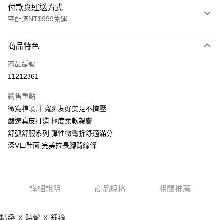
付款與運送方式
宅配滿NT$999免運
付款方式
商品特色
信用卡一次付款
商品編號
LINE Pay
11212361
Apple Pay
銷售重點
街口支付
微寬楦設計 寬腳友好雙足不擠壓
嚴選真皮打造 極度柔軟親膚
悠遊付
舒弧舒服系列 彈性微彎折舒適滿分
AFTEE先享後付
深V口鞋面 完美拉長腳背線條
相關說明
【關於「AFTEE先享後付」】
ATM付款
AFTEE先享後付是「在收到商品之後才付款」的支付方式。 讓您購物簡單
便利好安心！
詳細說明
商品規格
相關推薦
１．簡單：不需註冊會員、不需綁卡、不需儲值。
運送方式
２．便利：只要手機號碼，簡訊認證，即可結帳。
３．安心：先確認商品／服務後，再付款。
宅配通
精緻 X 時髦 X 舒適