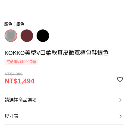
顏色：銀色
KOKKO美型V口柔軟真皮微寬楦包鞋銀色
宅配滿NT$999免運
NT$4,980
NT$1,494
請選擇商品選項
尺寸表