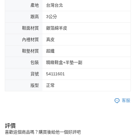
產地
台灣台北
跟高
3公分
鞋面材質
銀箔綿羊皮
內裡材質
真皮
鞋墊材質
超纖
包裝
精緻鞋盒+半墊一副
貨號
54111601
版型
正常
客服
評價
喜歡這個商品嗎？購買後給他一個好評吧