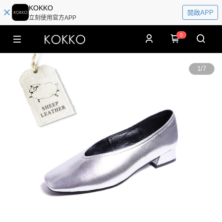
KOKKO
開啟APP
立刻使用官方APP
0
1
/
7