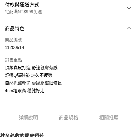
付款與運送方式
宅配滿NT$999免運
付款方式
商品特色
信用卡一次付款
商品編號
LINE Pay
11200514
Apple Pay
銷售重點
街口支付
頂級真皮打造 舒適親膚有感
舒適Q彈鞋墊 走久不疲勞
悠遊付
自然抓皺靴筒 更顯腿纖細修長
AFTEE先享後付
4cm粗跟高 穩健好走
相關說明
【關於「AFTEE先享後付」】
ATM付款
AFTEE先享後付是「在收到商品之後才付款」的支付方式。 讓您購物簡單
便利好安心！
詳細說明
商品規格
相關推薦
１．簡單：不需註冊會員、不需綁卡、不需儲值。
運送方式
２．便利：只要手機號碼，簡訊認證，即可結帳。
３．安心：先確認商品／服務後，再付款。
宅配通
秋冬必收的麂皮短靴