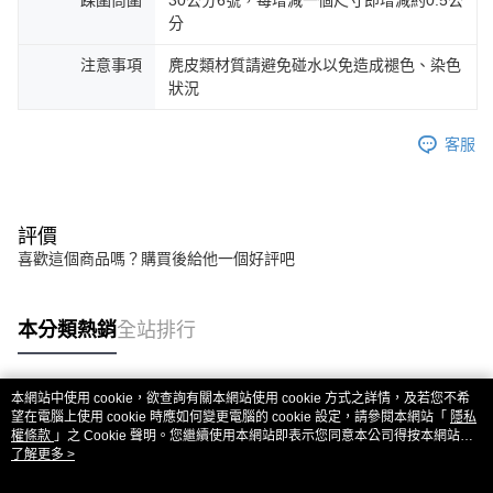
踝圍筒圍
30公分6號，每增減一個尺寸即增減約0.5公
分
注意事項
麂皮類材質請避免碰水以免造成褪色、染色
狀況
客服
評價
喜歡這個商品嗎？購買後給他一個好評吧
本分類熱銷
全站排行
本網站中使用 cookie，欲查詢有關本網站使用 cookie 方式之詳情，及若您不希
熱門標籤
望在電腦上使用 cookie 時應如何變更電腦的 cookie 設定，請參閱本網站「
隱私
權條款
」之 Cookie 聲明。您繼續使用本網站即表示您同意本公司得按本網站使
用條款之 Cookie 聲明使用 cookie。
了解更多 >