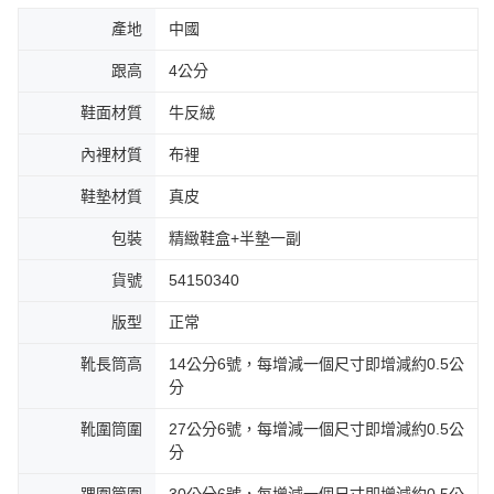
產地
中國
跟高
4公分
鞋面材質
牛反絨
內裡材質
布裡
鞋墊材質
真皮
包裝
精緻鞋盒+半墊一副
貨號
54150340
版型
正常
靴長筒高
14公分6號，每增減一個尺寸即增減約0.5公
分
靴圍筒圍
27公分6號，每增減一個尺寸即增減約0.5公
分