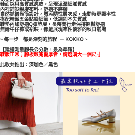
鞋面採用高質感麂皮，呈現溫潤細膩質感
每筆NT$100，滿NT$999(含以上)免運費
【「AFTEE先享後付」結帳流程】
內裡鋪設親膚布料，舒適不磨腳
１．於結帳方式選擇「AFTEE先享後付」後，將跳轉至「AFTEE先享後付」
自然抓皺鞋筒設計，增添隨性層次感，走動時更顯率性
結帳頁面，進行簡訊認證並確認金額後，即可完成結帳。
搭配精緻五金點綴細節，低調卻不失質感
２．訂單成立數日內，您將收到繳費通知簡訊。
鞋墊內加舒適Q
彈
墊層，長時間行走保持輕鬆舒適
３．收到繳費通知簡訊後14天內，點擊此簡訊中的連結，可透過四大超商／
無論牛仔褲或裙裝，都能展現率性優雅的秋日氣場
ATM／網路銀行／等多元方式進行付款，方視為交易完成。
※ 請注意：結帳手續完成當下不需立刻繳費，但若您需要取消訂單，請聯絡
~ 每一步 都是深刻的旅程 － KOKKO ~
購買商品的店家。未經商家同意取消之訂單仍視為有效，需透過AFTEE先享
後付繳納相關費用。
【建議測量腳長公分數，最為準確】
※ 交易是否成功請以「AFTEE先享後付 」之結帳頁面顯示為準，若有關於
鞋版正常；腳板較寬偏厚者，請選購大一個尺寸
是否繳費成功／繳費後需取消欲退款等相關疑問，請聯繫「AFTEE先享後付
此款共推出：深咖色／黑色
客戶支援中心」
https://netprotections.freshdesk.com/support/home
【注意事項】
１．透過由恩沛科技股份有限公司提供之「AFTEE先享後付」服務完成之交
易，需依本服務之必要範圍內提供個人資料，並將交易相關給付款項請求債
權轉讓予恩沛科技股份有限公司。
２．關於個人資料處理事宜，請瀏覽以下網址：
https://aftee.tw/terms/#terms3
３．未成年的使用者請事先徵得法定代理人或監護人之同意方可使用
「AFTEE先享後付」，若未經同意申辦者引起之損失，本公司不負相關責
任。
４．使用「AFTEE先享後付」時，將依據個別帳號之用戶狀況，依本公司即
時審查核予不同之上限額度；若仍有額度不足之情形，本公司將視審查結果
請求用戶進行身份認證。