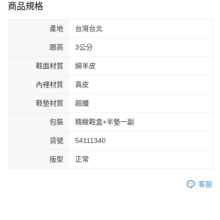
商品規格
產地
台灣台北
跟高
3公分
鞋面材質
綿羊皮
內裡材質
真皮
鞋墊材質
超纖
包裝
精緻鞋盒+半墊一副
貨號
54111340
版型
正常
客服