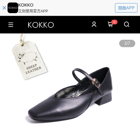
KOKKO
開啟APP
立刻使用官方APP
0
1
/
7