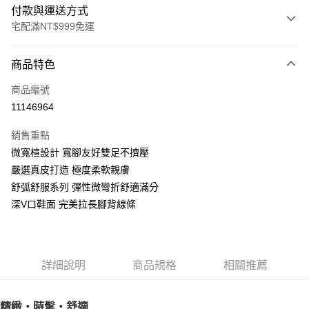
付款與運送方式
宅配滿NT$999免運
付款方式
商品特色
信用卡一次付款
商品編號
LINE Pay
11146964
Apple Pay
銷售重點
街口支付
微寬楦設計 寬腳友好雙足不擠壓
嚴選真皮打造 極度柔軟親膚
悠遊付
舒弧舒服系列 彈性微彎折舒適滿分
AFTEE先享後付
深V口鞋面 完美拉長腳背線條
相關說明
【關於「AFTEE先享後付」】
ATM付款
AFTEE先享後付是「在收到商品之後才付款」的支付方式。 讓您購物簡單
便利好安心！
詳細說明
商品規格
相關推薦
１．簡單：不需註冊會員、不需綁卡、不需儲值。
運送方式
２．便利：只要手機號碼，簡訊認證，即可結帳。
３．安心：先確認商品／服務後，再付款。
宅配通
精緻‧時髦‧舒適