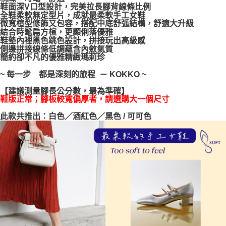
鞋面深V口型設計，完美拉長腳背線條比例
每筆NT$100，滿NT$999(含以上)免運費
【「AFTEE先享後付」結帳流程】
全鞋柔軟無定型片，成就最柔軟手工女鞋
１．於結帳方式選擇「AFTEE先享後付」後，將跳轉至「AFTEE先享後付」
微寬楦型修飾又包容，搭配中底舒弧結構，舒適大升級
結帳頁面，進行簡訊認證並確認金額後，即可完成結帳。
結合時髦扁方楦，更顯俐落優雅
２．訂單成立數日內，您將收到繳費通知簡訊。
鞋墊內裡黑色跳色設計，拼接玩出高級感
３．收到繳費通知簡訊後14天內，點擊此簡訊中的連結，可透過四大超商／
側邊拼接線條低調蘊含內斂氣質
ATM／網路銀行／等多元方式進行付款，方視為交易完成。
簡約卻不凡的優雅精緻瑪莉珍
※ 請注意：結帳手續完成當下不需立刻繳費，但若您需要取消訂單，請聯絡
購買商品的店家。未經商家同意取消之訂單仍視為有效，需透過AFTEE先享
~ 每一步 都是深刻的旅程 － KOKKO ~
後付繳納相關費用。
※ 交易是否成功請以「AFTEE先享後付 」之結帳頁面顯示為準，若有關於
【建議測量腳長公分數，最為準確】
是否繳費成功／繳費後需取消欲退款等相關疑問，請聯繫「AFTEE先享後付
鞋版正常；腳板較寬偏厚者，請選購大一個尺寸
客戶支援中心」
https://netprotections.freshdesk.com/support/home
此款共推出：白色／酒紅色／黑色 / 可可色
【注意事項】
１．透過由恩沛科技股份有限公司提供之「AFTEE先享後付」服務完成之交
易，需依本服務之必要範圍內提供個人資料，並將交易相關給付款項請求債
權轉讓予恩沛科技股份有限公司。
２．關於個人資料處理事宜，請瀏覽以下網址：
https://aftee.tw/terms/#terms3
３．未成年的使用者請事先徵得法定代理人或監護人之同意方可使用
「AFTEE先享後付」，若未經同意申辦者引起之損失，本公司不負相關責
任。
４．使用「AFTEE先享後付」時，將依據個別帳號之用戶狀況，依本公司即
時審查核予不同之上限額度；若仍有額度不足之情形，本公司將視審查結果
請求用戶進行身份認證。