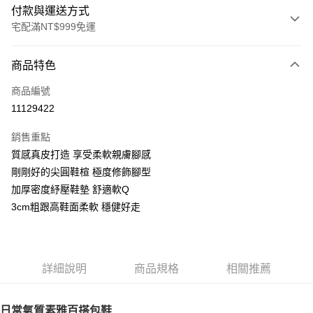
付款與運送方式
宅配滿NT$999免運
付款方式
商品特色
信用卡一次付款
商品編號
LINE Pay
11129422
Apple Pay
銷售重點
街口支付
質感真皮打造 享受柔軟親膚腳感
剛剛好的尖圓鞋楦 極度修飾腳型
悠遊付
加厚密度紓壓鞋墊 舒適軟Q
AFTEE先享後付
3cm粗跟高鞋面柔軟 穩健好走
相關說明
【關於「AFTEE先享後付」】
ATM付款
AFTEE先享後付是「在收到商品之後才付款」的支付方式。 讓您購物簡單
便利好安心！
詳細說明
商品規格
相關推薦
１．簡單：不需註冊會員、不需綁卡、不需儲值。
運送方式
２．便利：只要手機號碼，簡訊認證，即可結帳。
３．安心：先確認商品／服務後，再付款。
宅配通
日常氣質素雅百搭包鞋