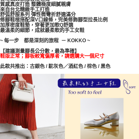
質感真皮打造 整體極度細膩親膚
每筆NT$100，滿NT$999(含以上)免運費
【「AFTEE先享後付」結帳流程】
來自台北精緻手工打造
１．於結帳方式選擇「AFTEE先享後付」後，將跳轉至「AFTEE先享後付」
舒弧舒服系列 彈性微彎折舒適滿分
結帳頁面，進行簡訊認證並確認金額後，即可完成結帳。
修腳鞋楦搭配深V口線條，完美修飾腳型拉長比例
２．訂單成立數日內，您將收到繳費通知簡訊。
加厚密度鞋墊，穿著更加軟Q舒適
３．收到繳費通知簡訊後14天內，點擊此簡訊中的連結，可透過四大超商／
最溫柔的細節，成就最柔軟的手工女鞋
ATM／網路銀行／等多元方式進行付款，方視為交易完成。
※ 請注意：結帳手續完成當下不需立刻繳費，但若您需要取消訂單，請聯絡
~ 每一步 都是深刻的旅程 － KOKKO ~
購買商品的店家。未經商家同意取消之訂單仍視為有效，需透過AFTEE先享
後付繳納相關費用。
【建議測量腳長公分數，最為準確】
※ 交易是否成功請以「AFTEE先享後付 」之結帳頁面顯示為準，若有關於
鞋版正常；腳板較寬偏厚者，請選購大一個尺寸
是否繳費成功／繳費後需取消欲退款等相關疑問，請聯繫「AFTEE先享後付
此款共推出：古銀色 / 駝灰色／酒紅色 / 棕色 / 黑色
客戶支援中心」
https://netprotections.freshdesk.com/support/home
【注意事項】
１．透過由恩沛科技股份有限公司提供之「AFTEE先享後付」服務完成之交
易，需依本服務之必要範圍內提供個人資料，並將交易相關給付款項請求債
權轉讓予恩沛科技股份有限公司。
２．關於個人資料處理事宜，請瀏覽以下網址：
https://aftee.tw/terms/#terms3
３．未成年的使用者請事先徵得法定代理人或監護人之同意方可使用
「AFTEE先享後付」，若未經同意申辦者引起之損失，本公司不負相關責
任。
４．使用「AFTEE先享後付」時，將依據個別帳號之用戶狀況，依本公司即
時審查核予不同之上限額度；若仍有額度不足之情形，本公司將視審查結果
請求用戶進行身份認證。