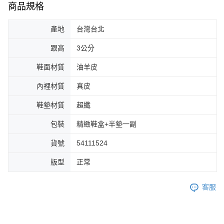
商品規格
產地
台灣台北
跟高
3公分
鞋面材質
油羊皮
內裡材質
真皮
鞋墊材質
超纖
包裝
精緻鞋盒+半墊一副
貨號
54111524
版型
正常
客服