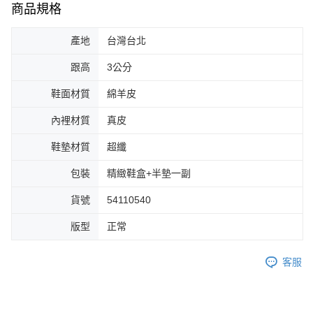
商品規格
產地
台灣台北
跟高
3公分
鞋面材質
綿羊皮
內裡材質
真皮
鞋墊材質
超纖
包裝
精緻鞋盒+半墊一副
貨號
54110540
版型
正常
客服