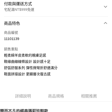
付款與運送方式
宅配滿NT$999免運
付款方式
商品特色
信用卡一次付款
商品編號
LINE Pay
11101139
Apple Pay
銷售重點
街口支付
輕柔綿羊皮柔軟的親膚足感
鞋緣曲線線條設計 設計感十足
悠遊付
舒弧舒服系列 彈性微彎折舒適滿分
AFTEE先享後付
鞋面拼接設計 更顯層次復古感
相關說明
【關於「AFTEE先享後付」】
ATM付款
AFTEE先享後付是「在收到商品之後才付款」的支付方式。 讓您購物簡單
便利好安心！
詳細說明
商品規格
相關推薦
１．簡單：不需註冊會員、不需綁卡、不需儲值。
運送方式
２．便利：只要手機號碼，簡訊認證，即可結帳。
３．安心：先確認商品／服務後，再付款。
宅配通
簡而不凡的經典瑪莉珍鞋款