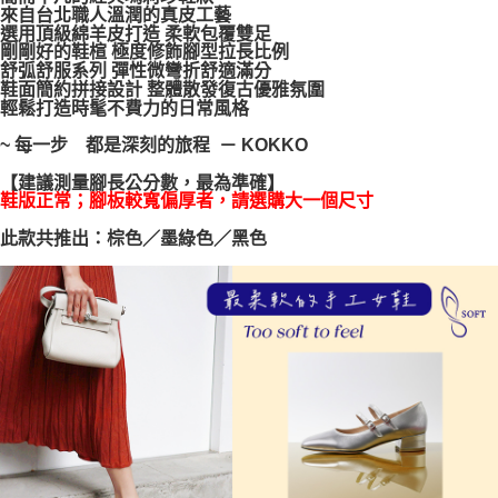
來自台北職人溫潤的真皮工藝
每筆NT$100，滿NT$999(含以上)免運費
【「AFTEE先享後付」結帳流程】
選用頂級綿羊皮打造 柔軟包覆雙足
１．於結帳方式選擇「AFTEE先享後付」後，將跳轉至「AFTEE先享後付」
剛剛好的鞋楦 極度修飾腳型拉長比例
結帳頁面，進行簡訊認證並確認金額後，即可完成結帳。
舒弧舒服系列 彈性微彎折舒適滿分
２．訂單成立數日內，您將收到繳費通知簡訊。
鞋面簡約拼接設計 整體散發復古優雅氛圍
３．收到繳費通知簡訊後14天內，點擊此簡訊中的連結，可透過四大超商／
輕鬆打造時髦不費力的日常風格
ATM／網路銀行／等多元方式進行付款，方視為交易完成。
※ 請注意：結帳手續完成當下不需立刻繳費，但若您需要取消訂單，請聯絡
~ 每一步 都是深刻的旅程 － KOKKO
購買商品的店家。未經商家同意取消之訂單仍視為有效，需透過AFTEE先享
後付繳納相關費用。
【建議測量腳長公分數，最為準確】
※ 交易是否成功請以「AFTEE先享後付 」之結帳頁面顯示為準，若有關於
鞋版正常；腳板較寬偏厚者，請選購大一個尺寸
是否繳費成功／繳費後需取消欲退款等相關疑問，請聯繫「AFTEE先享後付
此款共推出：棕色／墨綠色／黑色
客戶支援中心」
https://netprotections.freshdesk.com/support/home
【注意事項】
１．透過由恩沛科技股份有限公司提供之「AFTEE先享後付」服務完成之交
易，需依本服務之必要範圍內提供個人資料，並將交易相關給付款項請求債
權轉讓予恩沛科技股份有限公司。
２．關於個人資料處理事宜，請瀏覽以下網址：
https://aftee.tw/terms/#terms3
３．未成年的使用者請事先徵得法定代理人或監護人之同意方可使用
「AFTEE先享後付」，若未經同意申辦者引起之損失，本公司不負相關責
任。
４．使用「AFTEE先享後付」時，將依據個別帳號之用戶狀況，依本公司即
時審查核予不同之上限額度；若仍有額度不足之情形，本公司將視審查結果
請求用戶進行身份認證。