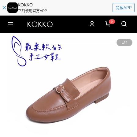
KOKKO
開啟APP
立刻使用官方APP
0
1
/
7