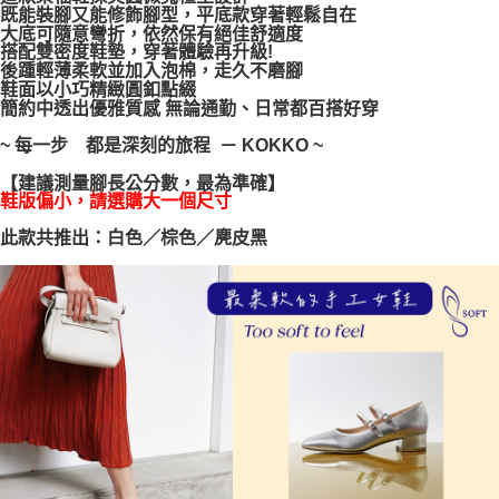
既能裝腳又能修飾腳型，平底款穿著輕鬆自在
每筆NT$100，滿NT$999(含以上)免運費
【「AFTEE先享後付」結帳流程】
大底可隨意彎折，依然保有絕佳舒適度
１．於結帳方式選擇「AFTEE先享後付」後，將跳轉至「AFTEE先享後付」
搭配雙密度鞋墊，穿著體驗再升級!
結帳頁面，進行簡訊認證並確認金額後，即可完成結帳。
後踵輕薄柔軟並加入泡棉，走久不磨腳
２．訂單成立數日內，您將收到繳費通知簡訊。
鞋面以小巧精緻圓釦點綴
３．收到繳費通知簡訊後14天內，點擊此簡訊中的連結，可透過四大超商／
簡約中透出優雅質感 無論通勤、日常都百搭好穿
ATM／網路銀行／等多元方式進行付款，方視為交易完成。
※ 請注意：結帳手續完成當下不需立刻繳費，但若您需要取消訂單，請聯絡
~ 每一步 都是深刻的旅程 － KOKKO ~
購買商品的店家。未經商家同意取消之訂單仍視為有效，需透過AFTEE先享
後付繳納相關費用。
【建議測量腳長公分數，最為準確】
※ 交易是否成功請以「AFTEE先享後付 」之結帳頁面顯示為準，若有關於
鞋版偏小，請選購大一個尺寸
是否繳費成功／繳費後需取消欲退款等相關疑問，請聯繫「AFTEE先享後付
此款共推出：白色／棕色／麂皮黑
客戶支援中心」
https://netprotections.freshdesk.com/support/home
【注意事項】
１．透過由恩沛科技股份有限公司提供之「AFTEE先享後付」服務完成之交
易，需依本服務之必要範圍內提供個人資料，並將交易相關給付款項請求債
權轉讓予恩沛科技股份有限公司。
２．關於個人資料處理事宜，請瀏覽以下網址：
https://aftee.tw/terms/#terms3
３．未成年的使用者請事先徵得法定代理人或監護人之同意方可使用
「AFTEE先享後付」，若未經同意申辦者引起之損失，本公司不負相關責
任。
４．使用「AFTEE先享後付」時，將依據個別帳號之用戶狀況，依本公司即
時審查核予不同之上限額度；若仍有額度不足之情形，本公司將視審查結果
請求用戶進行身份認證。