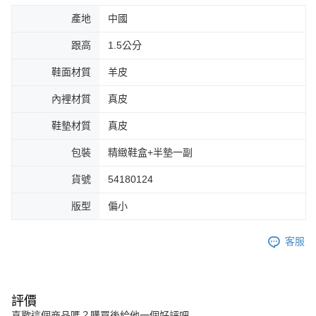
產地
中國
跟高
1.5公分
鞋面材質
羊皮
內裡材質
真皮
鞋墊材質
真皮
包裝
精緻鞋盒+半墊一副
貨號
54180124
版型
偏小
客服
評價
喜歡這個商品嗎？購買後給他一個好評吧