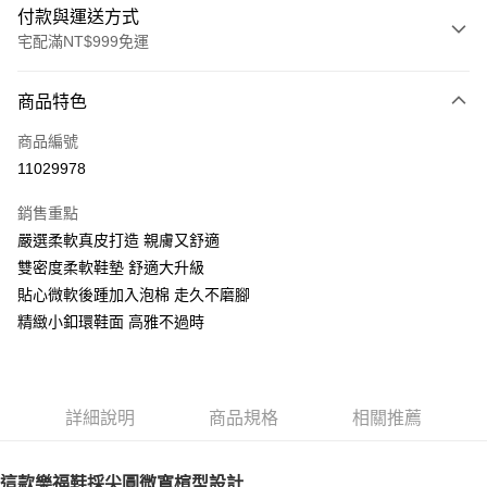
付款與運送方式
宅配滿NT$999免運
付款方式
商品特色
信用卡一次付款
商品編號
LINE Pay
11029978
Apple Pay
銷售重點
街口支付
嚴選柔軟真皮打造 親膚又舒適
雙密度柔軟鞋墊 舒適大升級
悠遊付
貼心微軟後踵加入泡棉 走久不磨腳
AFTEE先享後付
精緻小釦環鞋面 高雅不過時
相關說明
【關於「AFTEE先享後付」】
ATM付款
AFTEE先享後付是「在收到商品之後才付款」的支付方式。 讓您購物簡單
便利好安心！
詳細說明
商品規格
相關推薦
１．簡單：不需註冊會員、不需綁卡、不需儲值。
運送方式
２．便利：只要手機號碼，簡訊認證，即可結帳。
３．安心：先確認商品／服務後，再付款。
宅配通
這款樂福鞋採尖圓微寬楦型設計