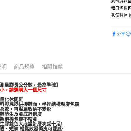
雙密度鞋墊
街口支付
鞋口泡棉包
悠遊付
秀氣鞋楦 
AFTEE先
相關說明
分享
【關於「A
ATM付款
AFTEE
便利好安
１．簡單
２．便利
運送方式
３．安心
說明
商品規格
相關推薦
宅配通
【「AFT
每筆NT$1
１．於結帳
付」結帳
測量腳長公分數，最為準確】
２．訂單
小，請選購大一個尺寸
３．收到繳
量化休閒鞋
／ATM／
料與麂皮拼接鞋面，半裡結構親膚包覆
※ 請注意
柔軟，可壓扁收納不變形
絡購買商品
鞋墊生及腳底舒適度
先享後付
襯泡棉包覆不咬腳
※ 交易是
生膠雙色大底設計層次感十足!
是否繳費成
襪、短褲 輕鬆散發俏皮可愛感~