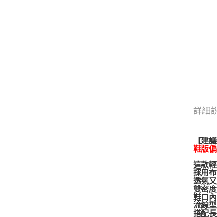
詳細
【建議
鞋版偏
這款輕
採用布
透氣又
雙密度
鞋口內
流線型
搭配長