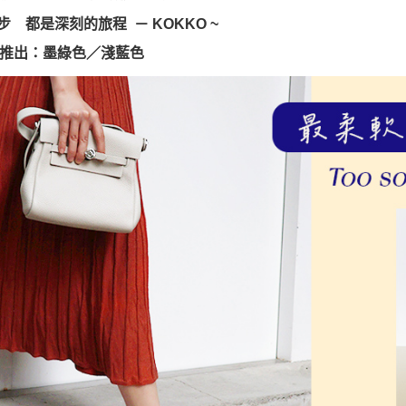
付客戶支
一步 都是深刻的旅程 － KOKKO ~
【注意事
１．透過由
推出：墨綠色／淺藍色
交易，需
求債權轉
２．關於
https://aft
３．未成
「AFTE
任。
４．使用「
即時審查
結果請求
５．嚴禁
形，恩沛
動。