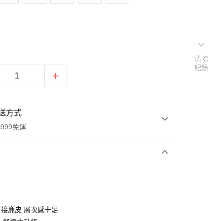
清除
紀錄
送方式
999免運
次付款
接麂皮 層次感十足