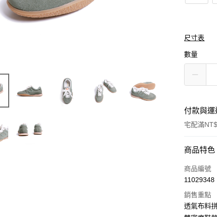
尺寸表
數量
付款與運
宅配滿NT$
付款方式
商品特色
信用卡一
商品編號
11029348
LINE Pay
銷售重點
Apple Pay
透氣布料拼