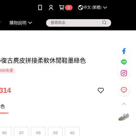
0
中文 (繁體)
購物說明
KO復古麂皮拼接柔軟休閒鞋墨綠色
999免運
314
綠色
36
37
38
39
40