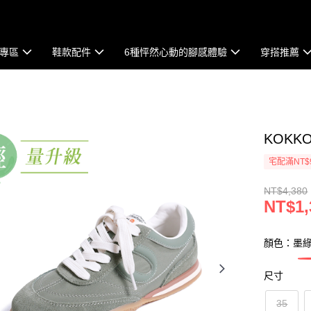
專區
鞋款配件
6種怦然心動的腳感體驗
穿搭推薦
KOK
宅配滿NT$
NT$4,380
NT$1,
顏色：墨
尺寸
35