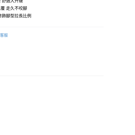
 舒適大升級
覆 走久不咬腳
修飾腳型拉長比例
享後付
客服
FTEE先享後付」】
先享後付是「在收到商品之後才付款」的支付方式。 讓您購物簡單
心！
：不需註冊會員、不需綁卡、不需儲值。
：只要手機號碼，簡訊認證，即可結帳。
：先確認商品／服務後，再付款。
EE先享後付」結帳流程】
00，滿NT$999(含以上)免運費
方式選擇「AFTEE先享後付」後，將跳轉至「AFTEE先享後
頁面，進行簡訊認證並確認金額後，即可完成結帳。
成立數日內，您將收到繳費通知簡訊。
費通知簡訊後14天內，點擊此簡訊中的連結，可透過四大超商
網路銀行／等多元方式進行付款，方視為交易完成。
：結帳手續完成當下不需立刻繳費，但若您需要取消訂單，請聯
的店家。未經商家同意取消之訂單仍視為有效，需透過AFTEE
繳納相關費用。
否成功請以「AFTEE先享後付 」之結帳頁面顯示為準，若有關於
功／繳費後需取消欲退款等相關疑問，請聯繫「AFTEE先享後