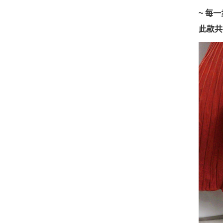
~ 每
此款共