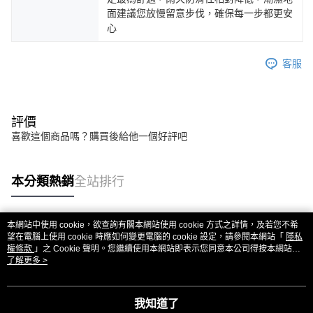
面建議您放慢留意步伐，確保每一步都更安
心
客服
評價
喜歡這個商品嗎？購買後給他一個好評吧
本分類熱銷
全站排行
本網站中使用 cookie，欲查詢有關本網站使用 cookie 方式之詳情，及若您不希
熱門標籤
望在電腦上使用 cookie 時應如何變更電腦的 cookie 設定，請參閱本網站「
隱私
權條款
」之 Cookie 聲明。您繼續使用本網站即表示您同意本公司得按本網站使
用條款之 Cookie 聲明使用 cookie。
了解更多 >
我知道了