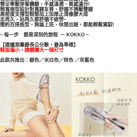
雙足零壓穿著體驗，手感溫潤、質感滿分!
每筆NT$100，滿NT$999(含以上)免運費
【「AFTEE先享後付」結帳流程】
微寬楦型設計對寬腳友善、舒適不擠壓雙腳
１．於結帳方式選擇「AFTEE先享後付」後，將跳轉至「AFTEE先享後付」
高密度支撐型鞋墊加上加厚止滑橡膠大底
結帳頁面，進行簡訊認證並確認金額後，即可完成結帳。
走再久、站再久都舒適不疲勞~
２．訂單成立數日內，您將收到繳費通知簡訊。
簡約百搭造型，無論上班、休閒出遊，都能輕鬆駕馭!
３．收到繳費通知簡訊後14天內，點擊此簡訊中的連結，可透過四大超商／
ATM／網路銀行／等多元方式進行付款，方視為交易完成。
~ 每一步 都是深刻的旅程 － KOKKO ~
※ 請注意：結帳手續完成當下不需立刻繳費，但若您需要取消訂單，請聯絡
購買商品的店家。未經商家同意取消之訂單仍視為有效，需透過AFTEE先享
【建議測量腳長公分數，最為準確】
後付繳納相關費用。
鞋版偏小，請選購大一個尺寸
※ 交易是否成功請以「AFTEE先享後付 」之結帳頁面顯示為準，若有關於
是否繳費成功／繳費後需取消欲退款等相關疑問，請聯繫「AFTEE先享後付
此款共推出：銀色／米白色／棕色 ／灰藍色
客戶支援中心」
https://netprotections.freshdesk.com/support/home
【注意事項】
１．透過由恩沛科技股份有限公司提供之「AFTEE先享後付」服務完成之交
易，需依本服務之必要範圍內提供個人資料，並將交易相關給付款項請求債
權轉讓予恩沛科技股份有限公司。
２．關於個人資料處理事宜，請瀏覽以下網址：
https://aftee.tw/terms/#terms3
３．未成年的使用者請事先徵得法定代理人或監護人之同意方可使用
「AFTEE先享後付」，若未經同意申辦者引起之損失，本公司不負相關責
任。
４．使用「AFTEE先享後付」時，將依據個別帳號之用戶狀況，依本公司即
時審查核予不同之上限額度；若仍有額度不足之情形，本公司將視審查結果
請求用戶進行身份認證。