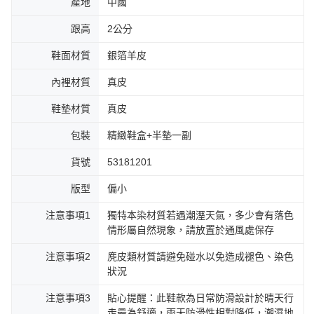
產地
中國
跟高
2公分
鞋面材質
銀箔羊皮
內裡材質
真皮
鞋墊材質
真皮
包裝
精緻鞋盒+半墊一副
貨號
53181201
版型
偏小
注意事項1
獨特本染材質若遇潮溼天氣，多少會有落色
情形屬自然現象，請放置於通風處保存
注意事項2
麂皮類材質請避免碰水以免造成褪色、染色
狀況
注意事項3
貼心提醒：此鞋款為日常防滑設計於晴天行
走最為舒適，雨天防滑性相對降低，潮濕地