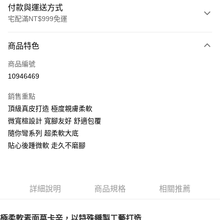
付款與運送方式
宅配滿NT$999免運
付款方式
商品特色
信用卡一次付款
商品編號
LINE Pay
10946469
Apple Pay
銷售重點
街口支付
頂級真皮打造 極度親膚柔軟
微寬楦設計 寬腳友好 舒適包覆
悠遊付
隨你彎系列 超柔軟大底
AFTEE先享後付
貼心後踵微軟 走久不磨腳
相關說明
【關於「AFTEE先享後付」】
ATM付款
AFTEE先享後付是「在收到商品之後才付款」的支付方式。 讓您購物簡單
便利好安心！
詳細說明
商品規格
相關推薦
１．簡單：不需註冊會員、不需綁卡、不需儲值。
運送方式
２．便利：只要手機號碼，簡訊認證，即可結帳。
３．安心：先確認商品／服務後，再付款。
宅配通
極柔軟素面莫卡辛，以特殊縫製工藝打造