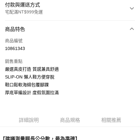
付款與運送方式
宅配滿NT$999免運
付款方式
商品特色
信用卡一次付款
商品編號
LINE Pay
10861343
Apple Pay
銷售重點
街口支付
嚴選真皮打造 質感兼具舒適
SLIP-ON 懶人鞋方便穿脫
悠遊付
鞋口鬆軟海綿包覆腳踝
AFTEE先享後付
厚底草編設計 度假氛圍拉滿
相關說明
【關於「AFTEE先享後付」】
ATM付款
AFTEE先享後付是「在收到商品之後才付款」的支付方式。 讓您購物簡單
便利好安心！
詳細說明
商品規格
相關推薦
１．簡單：不需註冊會員、不需綁卡、不需儲值。
運送方式
２．便利：只要手機號碼，簡訊認證，即可結帳。
３．安心：先確認商品／服務後，再付款。
宅配通
【建議測量腳長公分數，最為準確】