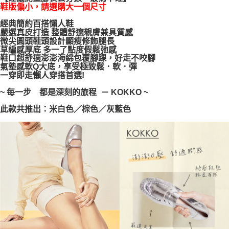
鞋版偏小，請選購大一個尺寸
每筆NT$100，滿NT$999(含以上)免運費
【「AFTEE先享後付」結帳流程】
１．於結帳方式選擇「AFTEE先享後付」後，將跳轉至「AFTEE先享後付」
經典簡約百搭懶人鞋
結帳頁面，進行簡訊認證並確認金額後，即可完成結帳。
嚴選真皮打造 整體舒適親膚兼具質感
２．訂單成立數日內，您將收到繳費通知簡訊。
微尖圓頭鞋頭設計顯瘦修飾腿長
３．收到繳費通知簡訊後14天內，點擊此簡訊中的連結，可透過四大超商／
草編感厚底 多一了點度假鬆弛感
ATM／網路銀行／等多元方式進行付款，方視為交易完成。
鞋口超舒適澎澎海綿包覆腳踝，好走不咬腳
※ 請注意：結帳手續完成當下不需立刻繳費，但若您需要取消訂單，請聯絡
氣墊感軟Q大底，享受極致鬆．軟．彈
購買商品的店家。未經商家同意取消之訂單仍視為有效，需透過AFTEE先享
一穿即走懶人穿搭首選!
後付繳納相關費用。
※ 交易是否成功請以「AFTEE先享後付 」之結帳頁面顯示為準，若有關於
~ 每一步 都是深刻的旅程 － KOKKO ~
是否繳費成功／繳費後需取消欲退款等相關疑問，請聯繫「AFTEE先享後付
此款共推出：米白色／棕色／灰藍色
客戶支援中心」
https://netprotections.freshdesk.com/support/home
【注意事項】
１．透過由恩沛科技股份有限公司提供之「AFTEE先享後付」服務完成之交
易，需依本服務之必要範圍內提供個人資料，並將交易相關給付款項請求債
權轉讓予恩沛科技股份有限公司。
２．關於個人資料處理事宜，請瀏覽以下網址：
https://aftee.tw/terms/#terms3
３．未成年的使用者請事先徵得法定代理人或監護人之同意方可使用
「AFTEE先享後付」，若未經同意申辦者引起之損失，本公司不負相關責
任。
４．使用「AFTEE先享後付」時，將依據個別帳號之用戶狀況，依本公司即
時審查核予不同之上限額度；若仍有額度不足之情形，本公司將視審查結果
請求用戶進行身份認證。