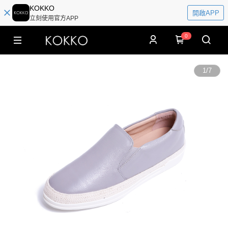
KOKKO
開啟APP
立刻使用官方APP
0
1
/
7