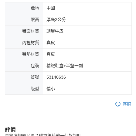
產地
中國
跟高
厚底2公分
鞋面材質
頭層牛皮
內裡材質
真皮
鞋墊材質
真皮
包裝
精緻鞋盒+半墊一副
貨號
53140636
版型
偏小
客服
評價
喜歡這個商品嗎？購買後給他一個好評吧