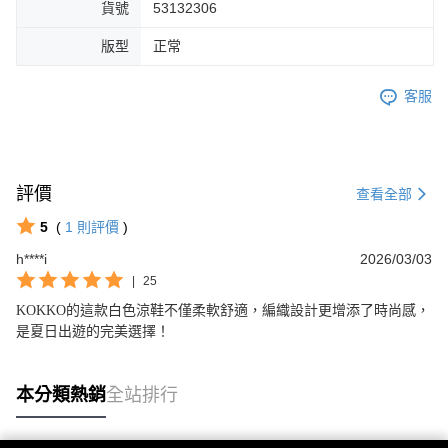
貨號
53132306
版型
正常
客服
評價
查看全部
5
(
1
則評價
)
h****i
2026/03/03
|
25
KOKKO的這款白色涼鞋不僅柔軟舒適，編織設計更增添了時尚感，
是夏日出遊的完美選擇！
本分類熱銷
全站排行