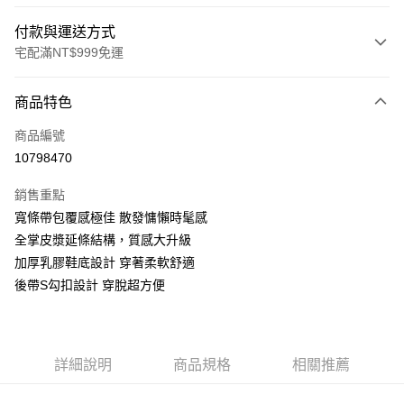
付款與運送方式
宅配滿NT$999免運
付款方式
商品特色
信用卡一次付款
商品編號
LINE Pay
10798470
Apple Pay
銷售重點
街口支付
寬條帶包覆感極佳 散發慵懶時髦感
全掌皮漿延條結構，質感大升級
悠遊付
加厚乳膠鞋底設計 穿著柔軟舒適
AFTEE先享後付
後帶S勾扣設計 穿脫超方便
相關說明
【關於「AFTEE先享後付」】
ATM付款
AFTEE先享後付是「在收到商品之後才付款」的支付方式。 讓您購物簡單
便利好安心！
詳細說明
商品規格
相關推薦
１．簡單：不需註冊會員、不需綁卡、不需儲值。
運送方式
２．便利：只要手機號碼，簡訊認證，即可結帳。
３．安心：先確認商品／服務後，再付款。