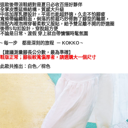
宅配通
這款後帶涼鞋絕對是夏日必收百搭好夥伴
全掌皮漿延條結構，質感大升級
每筆NT$100，滿NT$999(含以上)免運費
【「AFTEE先享後付」結帳流程】
中底加厚乳膠設計，平底也能超舒適，久走不怕腳痠
１．於結帳方式選擇「AFTEE先享後付」後，將跳轉至「AFTEE先享後付」
寬條帶編織鞋面，俐落的剪裁巧妙修飾了腳型的輪廓，
結帳頁面，進行簡訊認證並確認金額後，即可完成結帳。
搭配內裡泡棉穿著柔軟又服貼，給予雙足離不開的舒適圈
２．訂單成立數日內，您將收到繳費通知簡訊。
後帶S勾扣設計，穿脫超方便
３．收到繳費通知簡訊後14天內，點擊此簡訊中的連結，可透過四大超商／
不論是日常、渡假 穿上就自帶慵懶時髦氛圍
ATM／網路銀行／等多元方式進行付款，方視為交易完成。
※ 請注意：結帳手續完成當下不需立刻繳費，但若您需要取消訂單，請聯絡
~ 每一步 都是深刻的旅程 － KOKKO ~
購買商品的店家。未經商家同意取消之訂單仍視為有效，需透過AFTEE先享
後付繳納相關費用。
【建議測量腳長公分數，最為準確】
※ 交易是否成功請以「AFTEE先享後付 」之結帳頁面顯示為準，若有關於
鞋版正常；腳板較寬偏厚者，請選購大一個尺寸
是否繳費成功／繳費後需取消欲退款等相關疑問，請聯繫「AFTEE先享後付
此款共推出：白色／棕色
客戶支援中心」
https://netprotections.freshdesk.com/support/home
【注意事項】
１．透過由恩沛科技股份有限公司提供之「AFTEE先享後付」服務完成之交
易，需依本服務之必要範圍內提供個人資料，並將交易相關給付款項請求債
權轉讓予恩沛科技股份有限公司。
２．關於個人資料處理事宜，請瀏覽以下網址：
https://aftee.tw/terms/#terms3
３．未成年的使用者請事先徵得法定代理人或監護人之同意方可使用
「AFTEE先享後付」，若未經同意申辦者引起之損失，本公司不負相關責
任。
４．使用「AFTEE先享後付」時，將依據個別帳號之用戶狀況，依本公司即