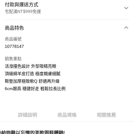
付款與運送方式
宅配滿NT$999免運
付款方式
商品特色
信用卡一次付款
商品編號
LINE Pay
10778147
Apple Pay
銷售重點
街口支付
活潑撞色設計 外型吸睛亮眼
頂級綿羊皮打造 極度親膚細膩
悠遊付
鞋墊加厚極致軟Q 舒適再升級
AFTEE先享後付
6cm跟高 穩健好走 輕鬆拉長比例
相關說明
【關於「AFTEE先享後付」】
ATM付款
AFTEE先享後付是「在收到商品之後才付款」的支付方式。 讓您購物簡單
便利好安心！
詳細說明
商品規格
相關推薦
１．簡單：不需註冊會員、不需綁卡、不需儲值。
運送方式
２．便利：只要手機號碼，簡訊認證，即可結帳。
３．安心：先確認商品／服務後，再付款。
宅配通
\給妳難以忘懷的澎軟跟鞋體驗/