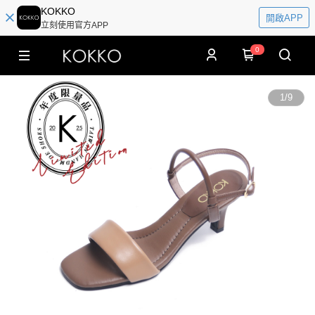
KOKKO
開啟APP
立刻使用官方APP
0
1
/
9