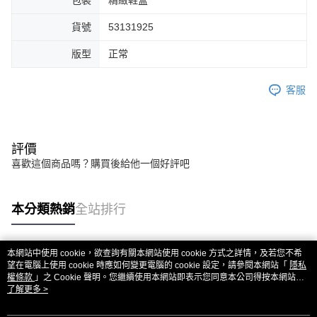
包裝
精緻鞋盒
貨號
53131925
版型
正常
客服
評價
喜歡這個商品嗎？購買後給他一個好評吧
本分類熱銷
全站排行
本網站中使用 cookie，欲查詢有關本網站使用 cookie 方式之詳情，及若您不希
熱門標籤
望在電腦上使用 cookie 時應如何變更電腦的 cookie 設定，請參閱本網站「
隱私
權條款
」之 Cookie 聲明。您繼續使用本網站即表示您同意本公司得按本網站使
用條款之 Cookie 聲明使用 cookie。
了解更多 >