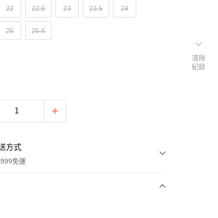
22
22.5
23
23.5
24
25
25.5
清除
紀錄
送方式
999免運
次付款