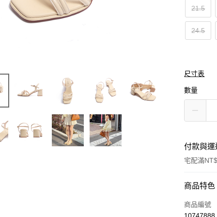
21.5
24.5
尺寸表
數量
付款與運
宅配滿NT$
付款方式
商品特色
信用卡一
商品編號
10747888