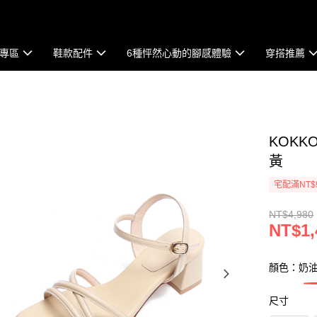
專區
鞋款配件
6種怦然心動的腳感體驗
穿搭推薦
KOK
黃
宅配滿NT$
NT$4,980
NT$1,
顏色：奶
尺寸