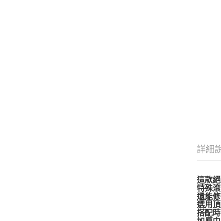
詳細
這款絕
特殊滾
還能修
選用頂
搭配時