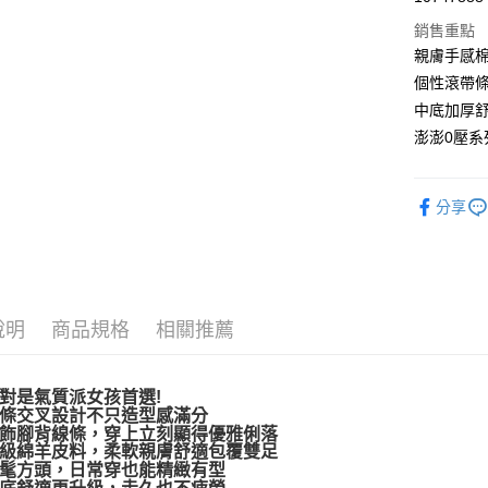
LINE Pay
銷售重點
Apple Pay
親膚手感
個性滾帶
街口支付
中底加厚舒
悠遊付
澎澎0壓系
AFTEE先
相關說明
分享
【關於「A
ATM付款
AFTEE
便利好安
１．簡單
２．便利
運送方式
３．安心
說明
商品規格
相關推薦
宅配通
【「AFT
每筆NT$1
１．於結帳
付」結帳
對是氣質派女孩首選!
２．訂單
條交叉設計不只造型感滿分
飾腳背線條，穿上立刻顯得優雅俐落
３．收到繳
級綿羊皮料，柔軟親膚舒適包覆雙足
／ATM／
髦方頭，日常穿也能精緻有型
※ 請注意