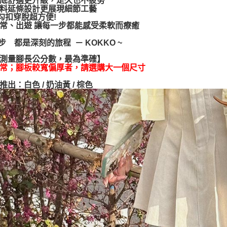
底舒適更升級，走久也不疲勞
絡購買商品
料延條設計更展現細節工藝
先享後付
勾扣穿脫超方便!
※ 交易是
常、出遊 讓每一步都能感受柔軟而療癒
是否繳費成
付客戶支
一步 都是深刻的旅程 － KOKKO ~
【注意事
測量腳長公分數，最為準確】
１．透過由
常；腳板較寬偏厚者，請選購大一個尺寸
交易，需
求債權轉
出：白色 / 奶油黃 / 棕色
２．關於
https://aft
３．未成
「AFTE
任。
４．使用「
即時審查
結果請求
５．嚴禁
形，恩沛
動。