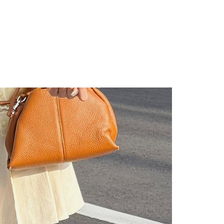
的店家。未經商家同意取消之訂單仍視為有效，需透過AFTEE
繳納相關費用。
否成功請以「AFTEE先享後付 」之結帳頁面顯示為準，若有關於
功／繳費後需取消欲退款等相關疑問，請聯繫「AFTEE先享後
援中心」
https://netprotections.freshdesk.com/support/home
項】
恩沛科技股份有限公司提供之「AFTEE先享後付」服務完成之
依本服務之必要範圍內提供個人資料，並將交易相關給付款項請
讓予恩沛科技股份有限公司。
個人資料處理事宜，請瀏覽以下網址：
ee.tw/terms/#terms3
年的使用者請事先徵得法定代理人或監護人之同意方可使用
E先享後付」，若未經同意申辦者引起之損失，本公司不負相關責
AFTEE先享後付」時，將依據個別帳號之用戶狀況，依本公司
核予不同之上限額度；若仍有額度不足之情形，本公司將視審查
用戶進行身份認證。
一人註冊多個帳號或使用他人資訊註冊。若發現惡意使用之情
科技股份有限公司將有權停止該用戶之使用額度並採取法律行