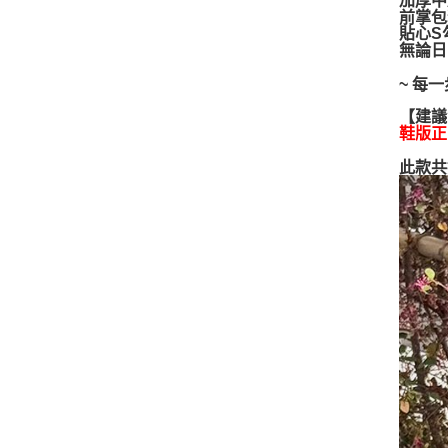
加厚中
前掌包
貼心S
無論日
~ 每
【建議
鞋版正
此款共推