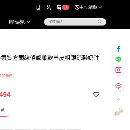
0
中文 (繁體)
購物說明
KO氣質方頭線條感柔軟羊皮粗跟涼鞋奶油
999免運
494
油黃