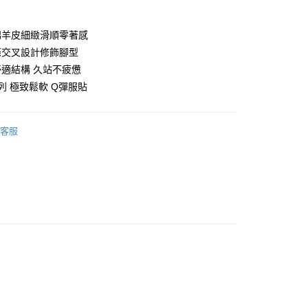
棉羊皮細緻滑順零著感
條交叉設計修飾腳型
適結構 久站不疲憊
列 極致鬆軟 Q彈服貼
享後付
客服
FTEE先享後付」】
先享後付是「在收到商品之後才付款」的支付方式。 讓您購物簡單
心！
：不需註冊會員、不需綁卡、不需儲值。
：只要手機號碼，簡訊認證，即可結帳。
：先確認商品／服務後，再付款。
EE先享後付」結帳流程】
00，滿NT$999(含以上)免運費
方式選擇「AFTEE先享後付」後，將跳轉至「AFTEE先享後
頁面，進行簡訊認證並確認金額後，即可完成結帳。
成立數日內，您將收到繳費通知簡訊。
費通知簡訊後14天內，點擊此簡訊中的連結，可透過四大超商
網路銀行／等多元方式進行付款，方視為交易完成。
：結帳手續完成當下不需立刻繳費，但若您需要取消訂單，請聯