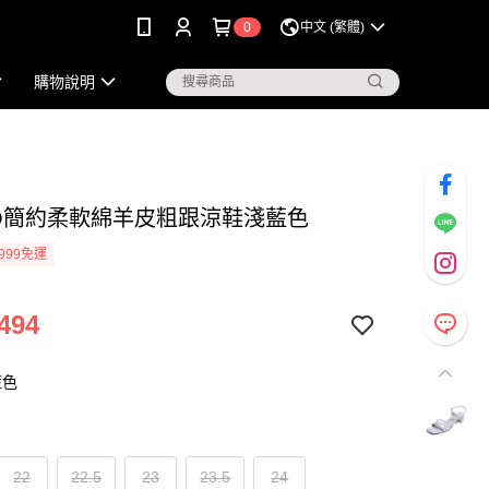
0
中文 (繁體)
購物說明
KO簡約柔軟綿羊皮粗跟涼鞋淺藍色
999免運
494
藍色
22
22.5
23
23.5
24