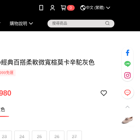
0
中文 (繁體)
購物說明
KO經典百搭柔軟微寬楦莫卡辛駝灰色
999免運
980
灰色
23
24
25
26
27