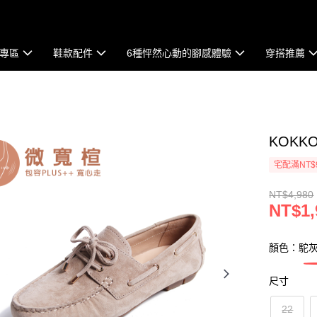
專區
鞋款配件
6種怦然心動的腳感體驗
穿搭推薦
KOK
宅配滿NT$
NT$4,980
NT$1,
顏色：駝
尺寸
22