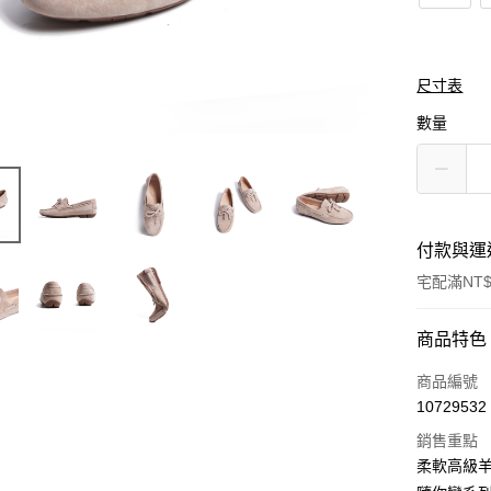
尺寸表
數量
付款與運
宅配滿NT$
付款方式
商品特色
信用卡一
商品編號
10729532
LINE Pay
銷售重點
Apple Pay
柔軟高級羊