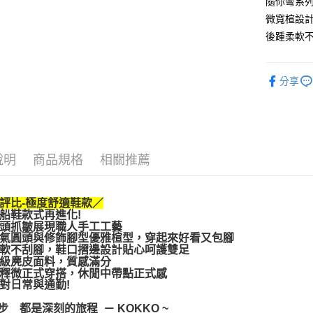
隨你彎系列
街口支付
微寬楦設計
悠遊付
後踵柔軟不
AFTEE先
相關說明
分享
【關於「A
ATM付款
AFTEE
便利好安
１．簡單
２．便利
運送方式
３．安心
說明
商品規格
相關推薦
宅配通
【「AFT
每筆NT$1
１．於結帳
付」結帳
評比-極度舒適鞋款／
２．訂單
船鞋款式再進化!
頭抓皺展現職人手工工藝
３．收到繳
氣圓頭與修飾腳型優雅楦型，穿起來好看又包腳
／ATM／
軟不刮腳，鞋口摺邊設計貼心呵護雙足
※ 請注意
級麂皮面料，質感滿分
絡購買商品
釋微正式穿搭，休閒中帶點正式感
先享後付
對日常與通勤!
※ 交易是
是否繳費成
一步 都是深刻的旅程 － KOKKO ~