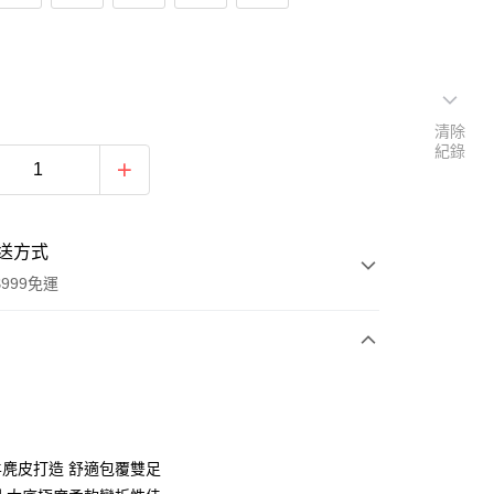
清除
紀錄
送方式
999免運
次付款
麂皮打造 舒適包覆雙足