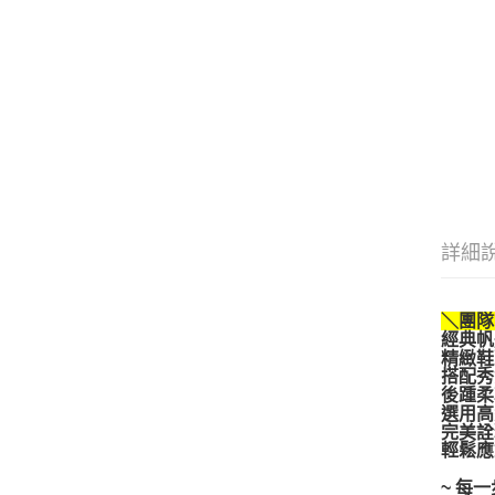
詳細
＼團隊
經典帆
精緻鞋
搭配秀
後踵柔
選用高
完美詮
輕鬆應
~ 每