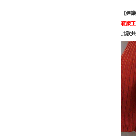
【建議
鞋版正
此款共