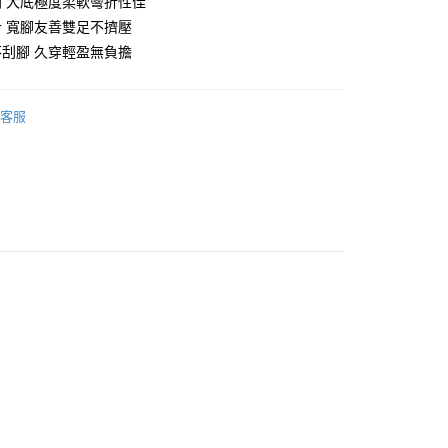
 大底極度柔軟彎折性佳
 寬腳友善雙足不擠壓
刮腳 久穿輕盈無負擔
享後付
客服
FTEE先享後付」】
先享後付是「在收到商品之後才付款」的支付方式。 讓您購物簡單
心！
：不需註冊會員、不需綁卡、不需儲值。
：只要手機號碼，簡訊認證，即可結帳。
：先確認商品／服務後，再付款。
EE先享後付」結帳流程】
00，滿NT$999(含以上)免運費
方式選擇「AFTEE先享後付」後，將跳轉至「AFTEE先享後
頁面，進行簡訊認證並確認金額後，即可完成結帳。
成立數日內，您將收到繳費通知簡訊。
費通知簡訊後14天內，點擊此簡訊中的連結，可透過四大超商
網路銀行／等多元方式進行付款，方視為交易完成。
：結帳手續完成當下不需立刻繳費，但若您需要取消訂單，請聯
的店家。未經商家同意取消之訂單仍視為有效，需透過AFTEE
繳納相關費用。
否成功請以「AFTEE先享後付 」之結帳頁面顯示為準，若有關於
功／繳費後需取消欲退款等相關疑問，請聯繫「AFTEE先享後