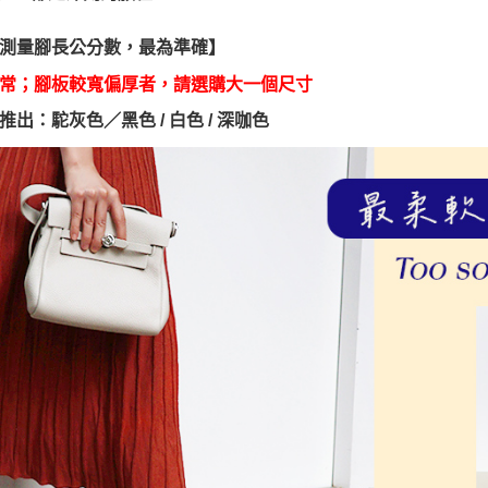
付客戶支
【注意事
測量腳長公分數，最為準確】
１．透過由
交易，需
常；腳板較寬偏厚者，請選購大一個尺寸
求債權轉
２．關於
推出：駝灰色／黑色 / 白色 / 深咖色
https://aft
３．未成
「AFTE
任。
４．使用「
即時審查
結果請求
５．嚴禁
形，恩沛
動。