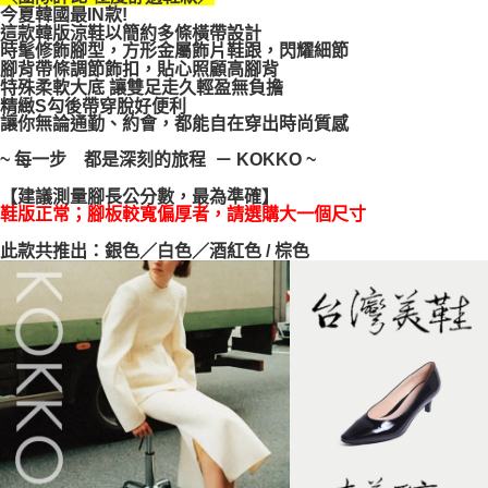
今夏韓國最IN款!
每筆NT$100，滿NT$999(含以上)免運費
【「AFTEE先享後付」結帳流程】
這款韓版涼鞋以簡約多條橫帶設計
１．於結帳方式選擇「AFTEE先享後付」後，將跳轉至「AFTEE先享後付」
時髦修飾腳型，方形金屬飾片鞋跟，閃耀細節
結帳頁面，進行簡訊認證並確認金額後，即可完成結帳。
腳背帶條調節飾扣，貼心照顧高腳背
２．訂單成立數日內，您將收到繳費通知簡訊。
特殊柔軟大底 讓雙足走久輕盈無負擔
３．收到繳費通知簡訊後14天內，點擊此簡訊中的連結，可透過四大超商／
精緻S勾後帶穿脫好便利
ATM／網路銀行／等多元方式進行付款，方視為交易完成。
讓你無論通勤、約會，都能自在穿出時尚質感
※ 請注意：結帳手續完成當下不需立刻繳費，但若您需要取消訂單，請聯絡
購買商品的店家。未經商家同意取消之訂單仍視為有效，需透過AFTEE先享
~ 每一步 都是深刻的旅程 － KOKKO ~
後付繳納相關費用。
※ 交易是否成功請以「AFTEE先享後付 」之結帳頁面顯示為準，若有關於
【建議測量腳長公分數，最為準確】
是否繳費成功／繳費後需取消欲退款等相關疑問，請聯繫「AFTEE先享後付
鞋版正常；腳板較寬偏厚者，請選購大一個尺寸
客戶支援中心」
https://netprotections.freshdesk.com/support/home
此款共推出：銀色／白色／酒紅色 / 棕色
【注意事項】
１．透過由恩沛科技股份有限公司提供之「AFTEE先享後付」服務完成之交
易，需依本服務之必要範圍內提供個人資料，並將交易相關給付款項請求債
權轉讓予恩沛科技股份有限公司。
２．關於個人資料處理事宜，請瀏覽以下網址：
https://aftee.tw/terms/#terms3
３．未成年的使用者請事先徵得法定代理人或監護人之同意方可使用
「AFTEE先享後付」，若未經同意申辦者引起之損失，本公司不負相關責
任。
４．使用「AFTEE先享後付」時，將依據個別帳號之用戶狀況，依本公司即
時審查核予不同之上限額度；若仍有額度不足之情形，本公司將視審查結果
請求用戶進行身份認證。