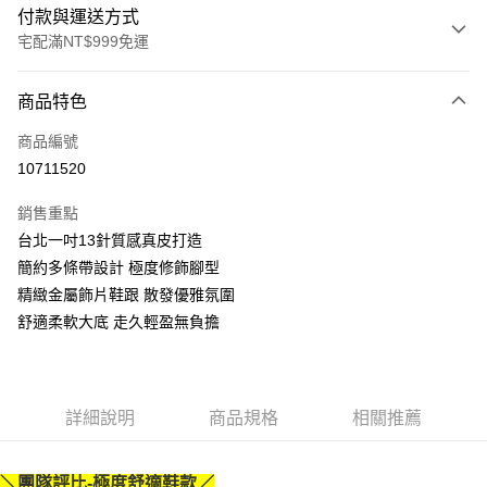
付款與運送方式
宅配滿NT$999免運
付款方式
商品特色
信用卡一次付款
商品編號
LINE Pay
10711520
Apple Pay
銷售重點
街口支付
台北一吋13針質感真皮打造
簡約多條帶設計 極度修飾腳型
悠遊付
精緻金屬飾片鞋跟 散發優雅氛圍
AFTEE先享後付
舒適柔軟大底 走久輕盈無負擔
相關說明
【關於「AFTEE先享後付」】
ATM付款
AFTEE先享後付是「在收到商品之後才付款」的支付方式。 讓您購物簡單
便利好安心！
詳細說明
商品規格
相關推薦
１．簡單：不需註冊會員、不需綁卡、不需儲值。
運送方式
２．便利：只要手機號碼，簡訊認證，即可結帳。
３．安心：先確認商品／服務後，再付款。
宅配通
＼團隊評比-極度舒適鞋款／