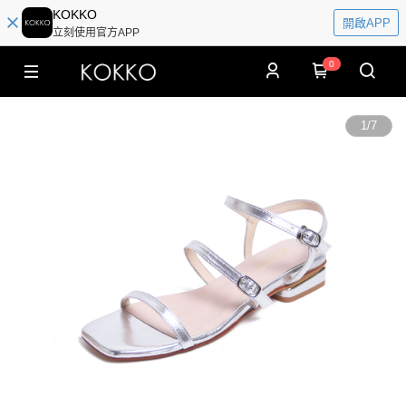
KOKKO
開啟APP
立刻使用官方APP
0
1
/
7