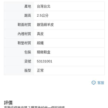
產地
台灣台北
跟高
2.5公分
鞋面材質
銀箔綿羊皮
內裡材質
真皮
鞋墊材質
超纖
包裝
精緻鞋盒
貨號
53131001
版型
正常
客服
評價
喜歡這個商品嗎？購買後給他一個好評吧