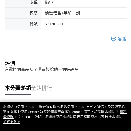
版型
偏小
包裝
精緻鞋盒+半墊一副
貨號
53140501
客服
評價
喜歡這個商品嗎？購買後給他一個好評吧
本分類熱銷
全站排行
本網站中使用 cookie，欲查詢有關本網站使用 cookie 方式之詳情，及若您不希
熱門標籤
望在電腦上使用 cookie 時應如何變更電腦的 cookie 設定，請參閱本網站「
隱私
權條款
」之 Cookie 聲明。您繼續使用本網站即表示您同意本公司得按本網站使
用條款之 Cookie 聲明使用 cookie。
了解更多 >