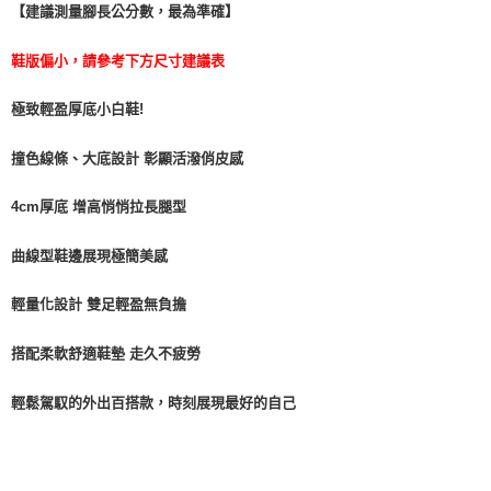
【建議測量腳長公分數，最為準確】
每筆NT$100，滿NT$999(含以上)免運費
【「AFTEE先享後付」結帳流程】
１．於結帳方式選擇「AFTEE先享後付」後，將跳轉至「AFTEE先享後付」
結帳頁面，進行簡訊認證並確認金額後，即可完成結帳。
鞋版偏小，請參考下方尺寸建議表
２．訂單成立數日內，您將收到繳費通知簡訊。
３．收到繳費通知簡訊後14天內，點擊此簡訊中的連結，可透過四大超商／
極致輕盈厚底小白鞋!
ATM／網路銀行／等多元方式進行付款，方視為交易完成。
※ 請注意：結帳手續完成當下不需立刻繳費，但若您需要取消訂單，請聯絡
購買商品的店家。未經商家同意取消之訂單仍視為有效，需透過AFTEE先享
撞色線條、大底設計 彰顯活潑俏皮感
後付繳納相關費用。
※ 交易是否成功請以「AFTEE先享後付 」之結帳頁面顯示為準，若有關於
4cm厚底 增高悄悄拉長腿型
是否繳費成功／繳費後需取消欲退款等相關疑問，請聯繫「AFTEE先享後付
客戶支援中心」
https://netprotections.freshdesk.com/support/home
曲線型鞋邊展現極簡美感
【注意事項】
１．透過由恩沛科技股份有限公司提供之「AFTEE先享後付」服務完成之交
輕量化設計 雙足輕盈無負擔
易，需依本服務之必要範圍內提供個人資料，並將交易相關給付款項請求債
權轉讓予恩沛科技股份有限公司。
２．關於個人資料處理事宜，請瀏覽以下網址：
搭配柔軟舒適鞋墊 走久不疲勞
https://aftee.tw/terms/#terms3
３．未成年的使用者請事先徵得法定代理人或監護人之同意方可使用
輕鬆駕馭的外出百搭款，時刻展現最好的自己
「AFTEE先享後付」，若未經同意申辦者引起之損失，本公司不負相關責
任。
４．使用「AFTEE先享後付」時，將依據個別帳號之用戶狀況，依本公司即
時審查核予不同之上限額度；若仍有額度不足之情形，本公司將視審查結果
請求用戶進行身份認證。