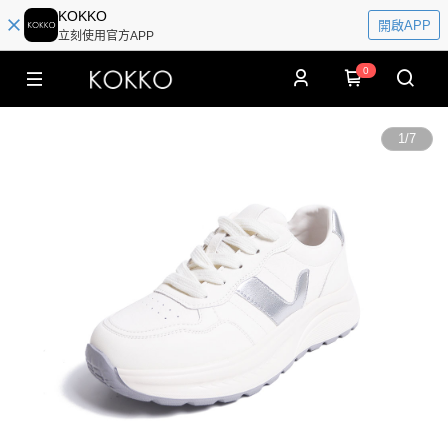
KOKKO
開啟APP
立刻使用官方APP
0
1
/
7