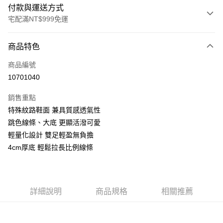
付款與運送方式
宅配滿NT$999免運
付款方式
商品特色
信用卡一次付款
商品編號
LINE Pay
10701040
Apple Pay
銷售重點
街口支付
特殊紋路鞋面 兼具質感透氣性
跳色線條、大底 更顯活潑可愛
悠遊付
輕量化設計 雙足輕盈無負擔
AFTEE先享後付
4cm厚底 輕鬆拉長比例線條
相關說明
【關於「AFTEE先享後付」】
ATM付款
AFTEE先享後付是「在收到商品之後才付款」的支付方式。 讓您購物簡單
便利好安心！
詳細說明
商品規格
相關推薦
１．簡單：不需註冊會員、不需綁卡、不需儲值。
運送方式
２．便利：只要手機號碼，簡訊認證，即可結帳。
３．安心：先確認商品／服務後，再付款。
宅配通