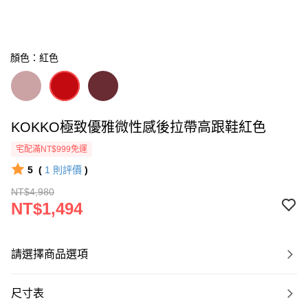
顏色：紅色
KOKKO極致優雅微性感後拉帶高跟鞋紅色
宅配滿NT$999免運
5
(
1
則評價
)
NT$4,980
NT$1,494
請選擇商品選項
尺寸表