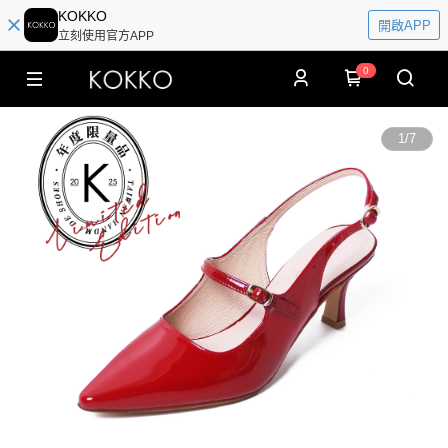
KOKKO
開啟APP
立刻使用官方APP
0
1
/
7