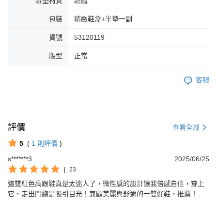
鞋墊材質
超纖
包裝
精緻鞋盒+半墊一副
貨號
53120119
版型
正常
客服
評價
查看全部
5
(
1
則評價
)
s*******3
2025/06/25
|
23
這雙紅色高跟鞋真是太迷人了，微性感的設計讓我倍感自信，穿上
它，走出門總是吸引目光！兼顧美麗與舒適的一雙好鞋，推薦！