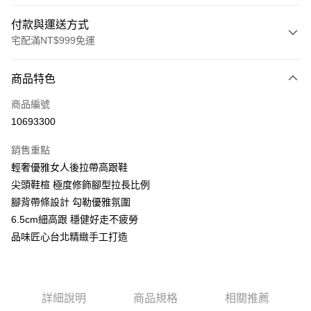
付款與運送方式
宅配滿NT$999免運
付款方式
商品特色
信用卡一次付款
商品編號
LINE Pay
10693300
Apple Pay
銷售重點
街口支付
輕奢優雅女人後拉帶高跟鞋
尖頭鞋楦 極度修飾腳型拉長比例
悠遊付
腳背帶條設計 勾勒優雅氛圍
AFTEE先享後付
6.5cm細高跟 穩健好走不疲勞
相關說明
品味匠心台北精緻手工打造
【關於「AFTEE先享後付」】
ATM付款
AFTEE先享後付是「在收到商品之後才付款」的支付方式。 讓您購物簡單
便利好安心！
１．簡單：不需註冊會員、不需綁卡、不需儲值。
運送方式
詳細說明
商品規格
相關推薦
２．便利：只要手機號碼，簡訊認證，即可結帳。
３．安心：先確認商品／服務後，再付款。