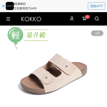
KOKKO
開啟APP
立刻使用官方APP
0
1
/
8