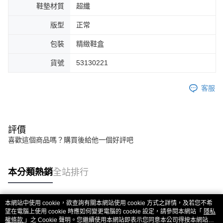
鞋墊材質
超纖
版型
正常
包裝
精緻鞋盒
貨號
53130221
客服
評價
喜歡這個商品嗎？購買後給他一個好評吧
本分類熱銷
全站排行
本網站中使用 cookie，欲查詢有關本網站使用 cookie 方式之詳情，及若您不希
熱門標籤
望在電腦上使用 cookie 時應如何變更電腦的 cookie 設定，請參閱本網站「
隱私
權條款
」之 Cookie 聲明。您繼續使用本網站即表示您同意本公司得按本網站使