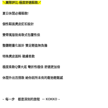
＼團隊評比-極度舒適鞋款／
每筆NT$100，滿NT$999(含以上)免運費
【「AFTEE先享後付」結帳流程】
１．於結帳方式選擇「AFTEE先享後付」後，將跳轉至「AFTEE先享後付」
結帳頁面，進行簡訊認證並確認金額後，即可完成結帳。
夏日休閒必備鞋款!
２．訂單成立數日內，您將收到繳費通知簡訊。
３．收到繳費通知簡訊後14天內，點擊此簡訊中的連結，可透過四大超商／
個性鞋面麂皮釘扣設計
ATM／網路銀行／等多元方式進行付款，方視為交易完成。
※ 請注意：結帳手續完成當下不需立刻繳費，但若您需要取消訂單，請聯絡
購買商品的店家。未經商家同意取消之訂單仍視為有效，需透過AFTEE先享
雙帶寬版勃肯款式包覆性佳
後付繳納相關費用。
※ 交易是否成功請以「AFTEE先享後付 」之結帳頁面顯示為準，若有關於
整體輕量化設計 雙足輕盈無負擔
是否繳費成功／繳費後需取消欲退款等相關疑問，請聯繫「AFTEE先享後付
客戶支援中心」
https://netprotections.freshdesk.com/support/home
特殊麂皮面料 親膚柔軟
【注意事項】
１．透過由恩沛科技股份有限公司提供之「AFTEE先享後付」服務完成之交
極度柔軟Q彈大底 彎折性極佳 舒適更加倍
易，需依本服務之必要範圍內提供個人資料，並將交易相關給付款項請求債
權轉讓予恩沛科技股份有限公司。
２．關於個人資料處理事宜，請瀏覽以下網址：
休閒外出百搭款 給你前所未有的鬆弛輕鬆感
https://aftee.tw/terms/#terms3
３．未成年的使用者請事先徵得法定代理人或監護人之同意方可使用
「AFTEE先享後付」，若未經同意申辦者引起之損失，本公司不負相關責
任。
~ 每一步 都是深刻的旅程 － KOKKO ~
４．使用「AFTEE先享後付」時，將依據個別帳號之用戶狀況，依本公司即
時審查核予不同之上限額度；若仍有額度不足之情形，本公司將視審查結果
請求用戶進行身份認證。