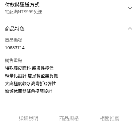
付款與運送方式
宅配滿NT$999免運
付款方式
商品特色
信用卡一次付款
商品編號
LINE Pay
10683714
Apple Pay
銷售重點
街口支付
特殊麂皮面料 親膚性極佳
輕量化設計 雙足輕盈無負擔
悠遊付
大底極度軟Q 高彎折Q彈性
AFTEE先享後付
慵懶休閒雙條帶極簡設計
相關說明
【關於「AFTEE先享後付」】
ATM付款
AFTEE先享後付是「在收到商品之後才付款」的支付方式。 讓您購物簡單
便利好安心！
詳細說明
商品規格
相關推薦
１．簡單：不需註冊會員、不需綁卡、不需儲值。
運送方式
２．便利：只要手機號碼，簡訊認證，即可結帳。
３．安心：先確認商品／服務後，再付款。
宅配通